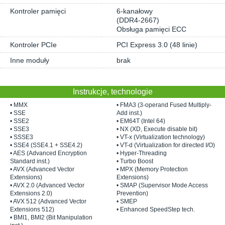
Kontroler pamięci
6-kanałowy
(DDR4-2667)
Obsługa pamięci ECC
Kontroler PCIe
PCI Express 3.0 (48 linie)
Inne moduły
brak
Instrukcje, technologie
• MMX
• FMA3 (3-operand Fused Multiply-
• SSE
Add inst.)
• SSE2
• EM64T (Intel 64)
• SSE3
• NX (XD, Execute disable bit)
• SSSE3
• VT-x (Virtualization technology)
• SSE4 (SSE4.1 + SSE4.2)
• VT-d (Virtualization for directed I/O)
• AES (Advanced Encryption
• Hyper-Threading
Standard inst.)
• Turbo Boost
• AVX (Advanced Vector
• MPX (Memory Protection
Extensions)
Extensions)
• AVX 2.0 (Advanced Vector
• SMAP (Supervisor Mode Access
Extensions 2.0)
Prevention)
• AVX 512 (Advanced Vector
• SMEP
Extensions 512)
• Enhanced SpeedStep tech.
• BMI1, BMI2 (Bit Manipulation