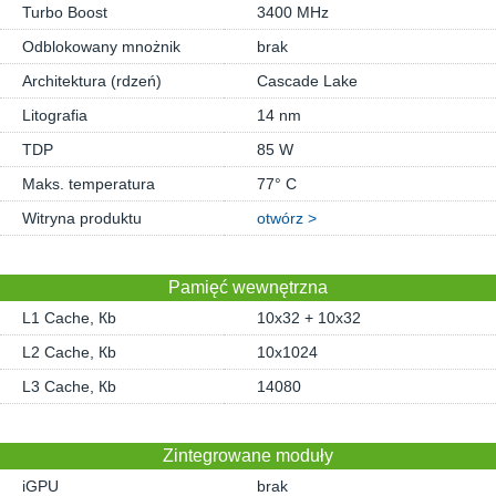
Turbo Boost
3400 MHz
Odblokowany mnożnik
brak
Architektura (rdzeń)
Cascade Lake
Litografia
14 nm
TDP
85 W
Maks. temperatura
77° C
Witryna produktu
otwórz >
Pamięć wewnętrzna
L1 Cache, Кb
10x32 + 10x32
L2 Cache, Кb
10x1024
L3 Cache, Кb
14080
Zintegrowane moduły
iGPU
brak