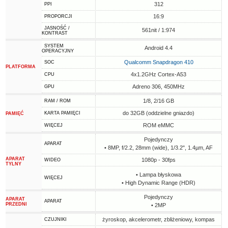
312
PPI
16:9
PROPORCJI
JASNOŚĆ /
561nit / 1:974
KONTRAST
SYSTEM
Android 4.4
OPERACYJNY
Qualcomm Snapdragon 410
SOC
PLATFORMA
4x1.2GHz Cortex-A53
CPU
Adreno 306, 450MHz
GPU
1/8, 2/16 GB
RAM / ROM
do 32GB (oddzielne gniazdo)
KARTA PAMIĘCI
PAMIĘĆ
ROM eMMC
WIĘCEJ
Pojedynczy
APARAT
• 8MP, f/2.2, 28mm (wide), 1/3.2", 1.4µm, AF
APARAT
1080p - 30fps
WIDEO
TYLNY
• Lampa błyskowa
WIĘCEJ
• High Dynamic Range (HDR)
Pojedynczy
APARAT
APARAT
PRZEDNI
• 2MP
żyroskop, akcelerometr, zbliżeniowy, kompas
CZUJNIKI