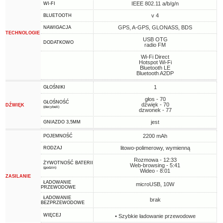
IEEE 802.11 a/b/g/n
WI-FI
v 4
BLUETOOTH
GPS, A-GPS, GLONASS, BDS
NAWIGACJA
TECHNOLOGIE
USB OTG
DODATKOWO
radio FM
Wi-Fi Direct
Hotspot Wi-Fi
Bluetooth LE
Bluetooth A2DP
1
GŁOŚNIKI
głos - 70
GŁOŚNOŚĆ
dźwięk - 70
DŹWIĘK
(decybeli)
dzwonek - 77
jest
GNIAZDO 3,5MM
2200 mAh
POJEMNOŚĆ
litowo-polimerowy, wymienną
RODZAJ
Rozmowa - 12:33
ŻYWOTNOŚĆ BATERII
Web-browsing - 5:41
(godzin)
Wideo - 8:01
ZASILANIE
ŁADOWANIE
microUSB, 10W
PRZEWODOWE
ŁADOWANIE
brak
BEZPRZEWODOWE
WIĘCEJ
• Szybkie ładowanie przewodowe