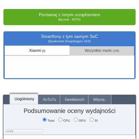
Porównaj z innym urządzeniem
(łącznie - 6070)
Smartfony z tym samym SoC
(Qualcomm Snapdragon 410)
Xiaomi
Wszystkie marki
(2)
(100)
Uogólniony
AnTuTu
Geekbench
Więcej...
Podsumowanie oceny wydajności
Total
CPU
GPU
SI