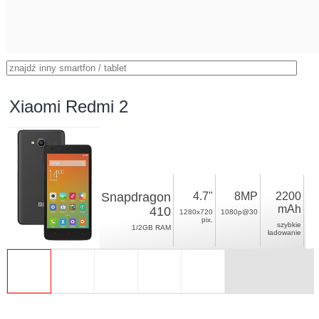
Xiaomi Redmi 2
Snapdragon
4.7"
8MP
2200
mAh
410
1280x720
1080p@30
pix.
szybkie
1/2GB RAM
ładowanie