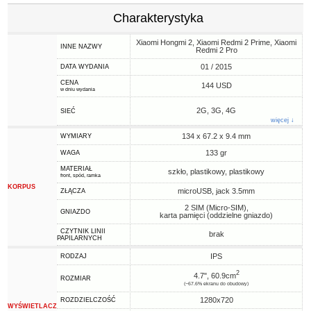
Charakterystyka
Xiaomi Hongmi 2, Xiaomi Redmi 2 Prime, Xiaomi
INNE NAZWY
Redmi 2 Pro
01 / 2015
DATA WYDANIA
CENA
144 USD
w dniu wydania
2G, 3G, 4G
SIEĆ
więcej ↓
134 x 67.2 x 9.4 mm
WYMIARY
133 gr
WAGA
MATERIAŁ
szkło, plastikowy, plastikowy
front, spód, ramka
KORPUS
microUSB, jack 3.5mm
ZŁĄCZA
2 SIM (Micro-SIM),
GNIAZDO
karta pamięci (oddzielne gniazdo)
CZYTNIK LINII
brak
PAPILARNYCH
IPS
RODZAJ
2
4.7", 60.9cm
ROZMIAR
(~67.6% ekranu do obudowy)
1280x720
ROZDZIELCZOŚĆ
WYŚWIETLACZ