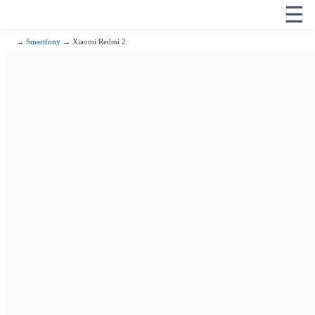
☰
→
Smartfony
→ Xiaomi Redmi 2