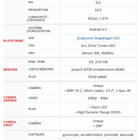
312
PPI
16:9
PROPORTION
LUMINOSITÉ /
561nit / 1:974
CONTRASTE
SYSTÈME
Android 4.4
D'EXPLOITATION
Qualcomm Snapdragon 410
SOC
PLATEFORME
4x1.2GHz Cortex-A53
CPU
Adreno 306, 450MHz
GPU
1/8, 2/16 GB
RAM / ROM
jusqu'à 32GB (emplacement dédié)
CARTE MÉMOIRE
MÉMOIRE
ROM eMMC
PLUS
Unique
CAMÉRA
• 8MP, f/2.2, 28mm (wide), 1/3.2", 1.4µm, AF
CAMÉRA
1080p - 30fps
VIDÉO
ARRIÈRE
• Flash LED
PLUS
• High Dynamic Range (HDR)
Unique
CAMÉRA
CAMÉRA
AVANT
• 2MP
gyroscope, accéléromètre, proximité, boussole
CAPTEURS