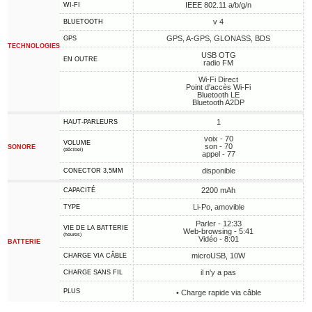
IEEE 802.11 a/b/g/n
WI-FI
v 4
BLUETOOTH
GPS, A-GPS, GLONASS, BDS
GPS
TECHNOLOGIES
USB OTG
EN OUTRE
radio FM
Wi-Fi Direct
Point d'accès Wi-Fi
Bluetooth LE
Bluetooth A2DP
1
HAUT-PARLEURS
voix - 70
VOLUME
son - 70
SONORE
(décibel)
appel - 77
disponible
CONECTOR 3,5MM
2200 mAh
CAPACITÉ
Li-Po, amovible
TYPE
Parler - 12:33
VIE DE LA BATTERIE
Web-browsing - 5:41
(heures)
Vidéo - 8:01
BATTERIE
microUSB, 10W
CHARGE VIA CÂBLE
il n'y a pas
CHARGE SANS FIL
PLUS
• Charge rapide via câble