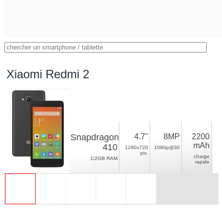
Xiaomi Redmi 2
Snapdragon
4.7"
8MP
2200
mAh
410
1280x720
1080p@30
pix.
charge
1/2GB RAM
rapide