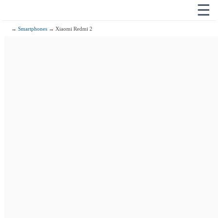
☰
→
Smartphones
→ Xiaomi Redmi 2