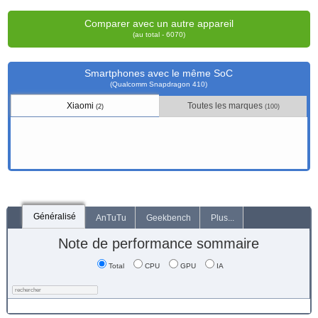
Comparer avec un autre appareil
(au total - 6070)
Smartphones avec le même SoC
(Qualcomm Snapdragon 410)
Xiaomi
Toutes les marques
(2)
(100)
Généralisé
AnTuTu
Geekbench
Plus...
Note de performance sommaire
Total
CPU
GPU
IA