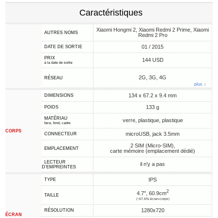
Caractéristiques
Xiaomi Hongmi 2, Xiaomi Redmi 2 Prime, Xiaomi
AUTRES NOMS
Redmi 2 Pro
01 / 2015
DATE DE SORTIE
PRIX
144 USD
à la date de sortie
2G, 3G, 4G
RÉSEAU
plus ↓
134 x 67.2 x 9.4 mm
DIMENSIONS
133 g
POIDS
MATÉRIAU
verre, plastique, plastique
face, fond, cadre
CORPS
microUSB, jack 3.5mm
CONNECTEUR
2 SIM (Micro-SIM),
EMPLACEMENT
carte mémoire (emplacement dédié)
LECTEUR
il n'y a pas
D'EMPREINTES
IPS
TYPE
2
4.7", 60.9cm
TAILLE
(~67.6% écran-corps)
1280x720
RÉSOLUTION
ÉCRAN