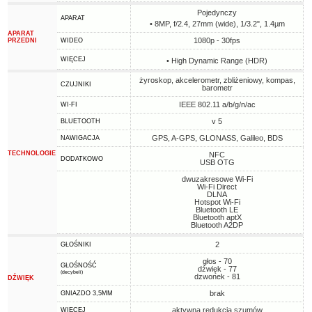
Pojedynczy
APARAT
• 8MP, f/2.4, 27mm (wide), 1/3.2", 1.4µm
APARAT
1080p - 30fps
PRZEDNI
WIDEO
WIĘCEJ
• High Dynamic Range (HDR)
żyroskop, akcelerometr, zbliżeniowy, kompas,
CZUJNIKI
barometr
IEEE 802.11 a/b/g/n/ac
WI-FI
v 5
BLUETOOTH
GPS, A-GPS, GLONASS, Galileo, BDS
NAWIGACJA
TECHNOLOGIE
NFC
DODATKOWO
USB OTG
dwuzakresowe Wi-Fi
Wi-Fi Direct
DLNA
Hotspot Wi-Fi
Bluetooth LE
Bluetooth aptX
Bluetooth A2DP
2
GŁOŚNIKI
głos - 70
GŁOŚNOŚĆ
dźwięk - 77
(decybeli)
dzwonek - 81
DŹWIĘK
brak
GNIAZDO 3,5MM
aktywna redukcja szumów
WIĘCEJ