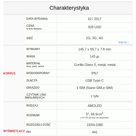
Charakterystyka
10 / 2017
DATA WYDANIA
CENA
928 USD
w dniu wydania
2G, 3G, 4G
SIEĆ
więcej ↓
145.7 x 69.7 x 7.8 mm
WYMIARY
143 gr
WAGA
MATERIAŁ
Gorilla Glass 5, metal, metal
front, spód, ramka
IP67
WODOODPORNY
KORPUS
USB Type-C
ZŁĄCZA
1 SIM (Nano-SIM,e-SIM)
GNIAZDO
CZYTNIK LINII
z tyłu
PAPILARNYCH
AMOLED
RODZAJ
2
5", 68.9cm
ROZMIAR
(~67.9% ekranu do obudowy)
1920x1080
ROZDZIELCZOŚĆ
WYŚWIETLACZ
441
PPI