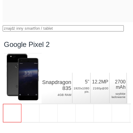
Google Pixel 2
Snapdragon
5"
12.2MP
2700
mAh
835
1920x1080
2160p@30
pix.
szybkie
4GB RAM
ładowanie