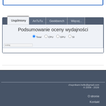
Uogólniony
AnTuTu
Geekbench
Więcej...
Podsumowanie oceny wydajności
Total
CPU
GPU
SI
chaynikam.hello@gmail.com
© 2009 - 2026
O stronie
Kontakt