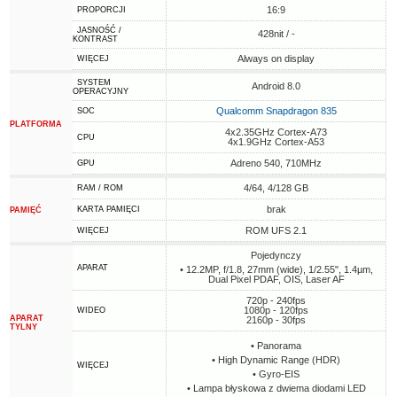
16:9
PROPORCJI
JASNOŚĆ /
428nit / -
KONTRAST
Always on display
WIĘCEJ
SYSTEM
Android 8.0
OPERACYJNY
Qualcomm Snapdragon 835
SOC
PLATFORMA
4x2.35GHz Cortex-A73
CPU
4x1.9GHz Cortex-A53
Adreno 540, 710MHz
GPU
4/64, 4/128 GB
RAM / ROM
brak
KARTA PAMIĘCI
PAMIĘĆ
ROM UFS 2.1
WIĘCEJ
Pojedynczy
APARAT
• 12.2MP, f/1.8, 27mm (wide), 1/2.55", 1.4µm,
Dual Pixel PDAF, OIS, Laser AF
720p - 240fps
1080p - 120fps
WIDEO
APARAT
2160p - 30fps
TYLNY
• Panorama
• High Dynamic Range (HDR)
WIĘCEJ
• Gyro-EIS
• Lampa błyskowa z dwiema diodami LED