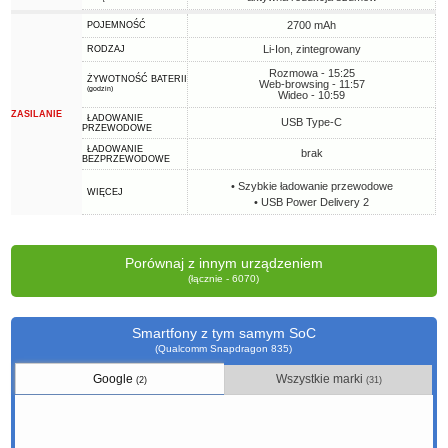
2700 mAh
POJEMNOŚĆ
Li-Ion, zintegrowany
RODZAJ
Rozmowa - 15:25
ŻYWOTNOŚĆ BATERII
Web-browsing - 11:57
(godzin)
Wideo - 10:59
ZASILANIE
ŁADOWANIE
USB Type-C
PRZEWODOWE
ŁADOWANIE
brak
BEZPRZEWODOWE
• Szybkie ładowanie przewodowe
WIĘCEJ
• USB Power Delivery 2
Porównaj z innym urządzeniem
(łącznie - 6070)
Smartfony z tym samym SoC
(Qualcomm Snapdragon 835)
Google
Wszystkie marki
(2)
(31)