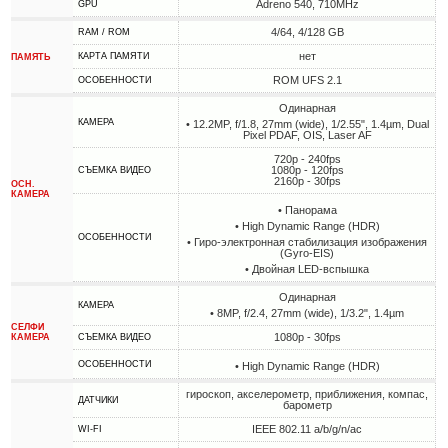
Adreno 540, 710MHz
GPU
4/64, 4/128 GB
RAM / ROM
нет
КАРТА ПАМЯТИ
ПАМЯТЬ
ROM UFS 2.1
ОСОБЕННОСТИ
Одинарная
КАМЕРА
• 12.2MP, f/1.8, 27mm (wide), 1/2.55", 1.4µm, Dual
Pixel PDAF, OIS, Laser AF
720p - 240fps
1080p - 120fps
СЪЕМКА ВИДЕО
2160p - 30fps
ОСН.
КАМЕРА
• Панорама
• High Dynamic Range (HDR)
ОСОБЕННОСТИ
• Гиро-электронная стабилизация изображения
(Gyro-EIS)
• Двойная LED-вспышка
Одинарная
КАМЕРА
• 8MP, f/2.4, 27mm (wide), 1/3.2", 1.4µm
СЕЛФИ
1080p - 30fps
КАМЕРА
СЪЕМКА ВИДЕО
ОСОБЕННОСТИ
• High Dynamic Range (HDR)
гироскоп, акселерометр, приближения, компас,
ДАТЧИКИ
барометр
IEEE 802.11 a/b/g/n/ac
WI-FI