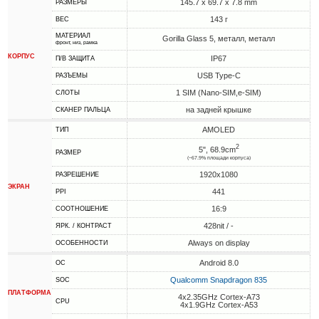
145.7 x 69.7 x 7.8 mm
РАЗМЕРЫ
143 г
ВЕС
МАТЕРИАЛ
Gorilla Glass 5, металл, металл
фронт, низ, рамка
КОРПУС
IP67
П/В ЗАЩИТА
USB Type-C
РАЗЪЕМЫ
1 SIM (Nano-SIM,e-SIM)
СЛОТЫ
на задней крышке
СКАНЕР ПАЛЬЦА
AMOLED
ТИП
2
5", 68.9cm
РАЗМЕР
(~67.9% площади корпуса)
1920x1080
РАЗРЕШЕНИЕ
ЭКРАН
441
PPI
16:9
СООТНОШЕНИЕ
428nit / -
ЯРК. / КОНТРАСТ
Always on display
ОСОБЕННОСТИ
Android 8.0
ОС
Qualcomm Snapdragon 835
SOC
ПЛАТФОРМА
4x2.35GHz Cortex-A73
CPU
4x1.9GHz Cortex-A53