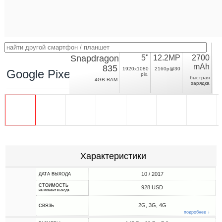
Snapdragon
5"
12.2MP
2700
mAh
835
1920x1080
2160p@30
Google Pixel 2
pix.
быстрая
4GB RAM
зарядка
Характеристики
10 / 2017
ДАТА ВЫХОДА
СТОИМОСТЬ
928 USD
на момент выхода
2G, 3G, 4G
СВЯЗЬ
подробнее ↓