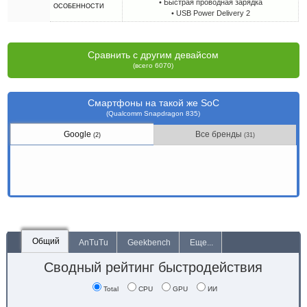
• Быстрая проводная зарядка
ОСОБЕННОСТИ
• USB Power Delivery 2
Сравнить с другим девайсом
(всего 6070)
Смартфоны на такой же SoC
(Qualcomm Snapdragon 835)
Google
Все бренды
(2)
(31)
Общий
AnTuTu
Geekbench
Еще...
Сводный рейтинг быстродействия
Total
CPU
GPU
ИИ