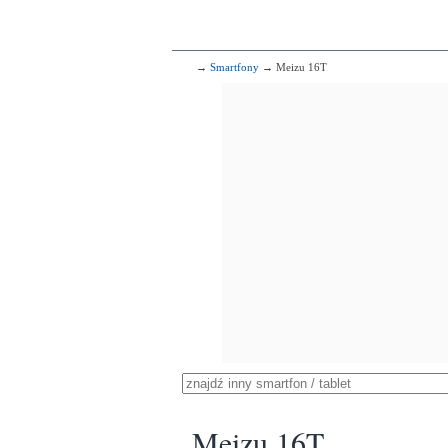
→
Smartfony
→ Meizu 16T
Meizu 16T