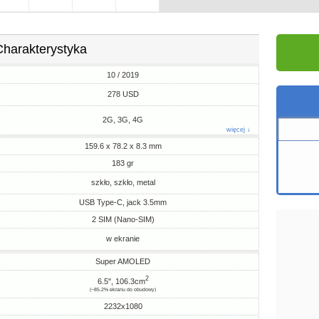
Charakterystyka
10 / 2019
278 USD
2G, 3G, 4G
więcej ↓
159.6 x 78.2 x 8.3 mm
183 gr
szkło, szkło, metal
USB Type-C, jack 3.5mm
2 SIM (Nano-SIM)
w ekranie
Super AMOLED
2
6.5", 106.3cm
(~85.2% ekranu do obudowy)
2232x1080