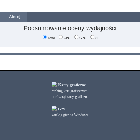
Więcej...
Podsumowanie oceny wydajności
Total
CPU
GPU
SI
Karty graficzne
ranking kart graficznych
porównaj karty graficzne
Gry
katalog gier na Windows