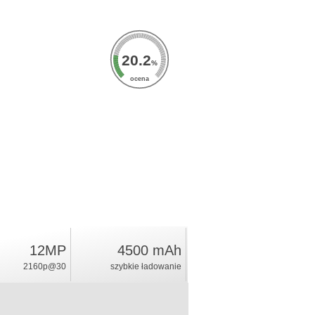
20.2
%
ocena
12MP
4500 mAh
2160p@30
szybkie ładowanie