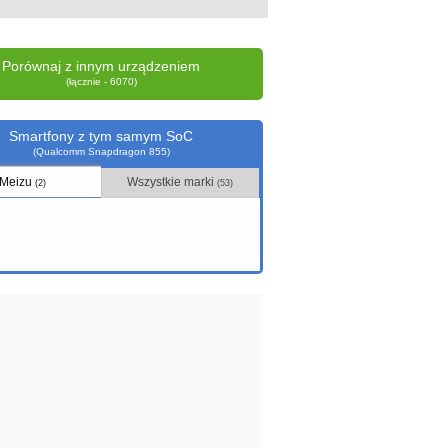
Porównaj z innym urządzeniem
(łącznie - 6070)
Smartfony z tym samym SoC
(Qualcomm Snapdragon 855)
Meizu
Wszystkie marki
(2)
(53)