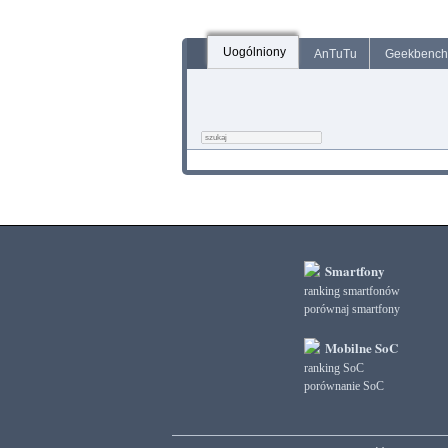
Uogólniony
AnTuTu
Geekbench
Smartfony
ranking smartfonów
porównaj smartfony
Mobilne SoC
ranking SoC
porównanie SoC