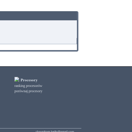
Procesory
ranking procesorów
porównaj procesory
chaynikam.hello@gmail.com