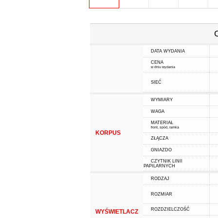
DATA WYDANIA
CENA
w dniu wydania
SIEĆ
WYMIARY
WAGA
MATERIAŁ
front, spód, ramka
KORPUS
ZŁĄCZA
GNIAZDO
CZYTNIK LINII
PAPILARNYCH
RODZAJ
ROZMIAR
ROZDZIELCZOŚĆ
WYŚWIETLACZ