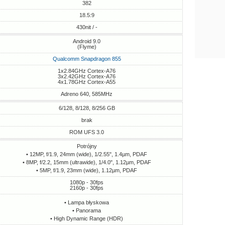
382
18.5:9
430nit / -
Android 9.0
(Flyme)
Qualcomm Snapdragon 855
1x2.84GHz Cortex-A76
3x2.42GHz Cortex-A76
4x1.78GHz Cortex-A55
Adreno 640, 585MHz
6/128, 8/128, 8/256 GB
brak
ROM UFS 3.0
Potrójny
• 12MP, f/1.9, 24mm (wide), 1/2.55", 1.4µm, PDAF
• 8MP, f/2.2, 15mm (ultrawide), 1/4.0", 1.12µm, PDAF
• 5MP, f/1.9, 23mm (wide), 1.12µm, PDAF
1080p - 30fps
2160p - 30fps
• Lampa błyskowa
• Panorama
• High Dynamic Range (HDR)