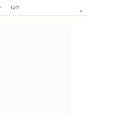
E
GRY
pl