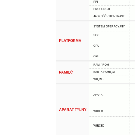
PPI
PROPORCJI
JASNOŚĆ / KONTRAST
SYSTEM OPERACYJNY
SOC
PLATFORMA
CPU
GPU
RAM / ROM
PAMIĘĆ
KARTA PAMIĘCI
WIĘCEJ
APARAT
APARAT TYLNY
WIDEO
WIĘCEJ