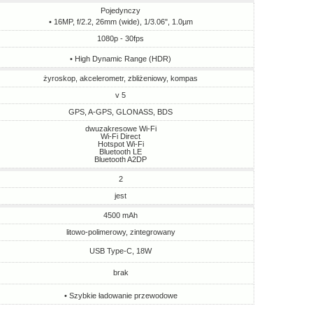
Pojedynczy
• 16MP, f/2.2, 26mm (wide), 1/3.06", 1.0µm
1080p - 30fps
• High Dynamic Range (HDR)
żyroskop, akcelerometr, zbliżeniowy, kompas
v 5
GPS, A-GPS, GLONASS, BDS
dwuzakresowe Wi-Fi
Wi-Fi Direct
Hotspot Wi-Fi
Bluetooth LE
Bluetooth A2DP
2
jest
4500 mAh
litowo-polimerowy, zintegrowany
USB Type-C, 18W
brak
• Szybkie ładowanie przewodowe