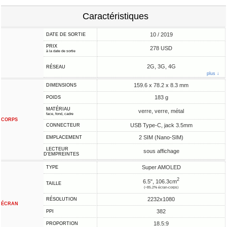
Caractéristiques
10 / 2019
DATE DE SORTIE
PRIX
278 USD
à la date de sortie
2G, 3G, 4G
RÉSEAU
plus ↓
159.6 x 78.2 x 8.3 mm
DIMENSIONS
183 g
POIDS
MATÉRIAU
verre, verre, métal
face, fond, cadre
CORPS
USB Type-C, jack 3.5mm
CONNECTEUR
2 SIM (Nano-SIM)
EMPLACEMENT
LECTEUR
sous affichage
D'EMPREINTES
Super AMOLED
TYPE
2
6.5", 106.3cm
TAILLE
(~85.2% écran-corps)
2232x1080
RÉSOLUTION
ÉCRAN
382
PPI
18.5:9
PROPORTION