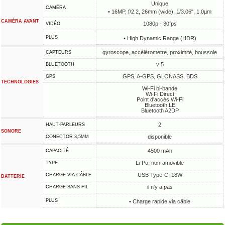
Unique
CAMÉRA
• 16MP, f/2.2, 26mm (wide), 1/3.06", 1.0µm
CAMÉRA AVANT
1080p - 30fps
VIDÉO
PLUS
• High Dynamic Range (HDR)
gyroscope, accéléromètre, proximité, boussole
CAPTEURS
v 5
BLUETOOTH
GPS, A-GPS, GLONASS, BDS
GPS
TECHNOLOGIES
Wi-Fi bi-bande
Wi-Fi Direct
Point d'accès Wi-Fi
Bluetooth LE
Bluetooth A2DP
2
HAUT-PARLEURS
SONORE
disponible
CONECTOR 3,5MM
4500 mAh
CAPACITÉ
Li-Po, non-amovible
TYPE
USB Type-C, 18W
CHARGE VIA CÂBLE
BATTERIE
il n'y a pas
CHARGE SANS FIL
PLUS
• Charge rapide via câble