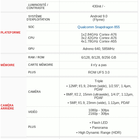
LUMINOSITÉ /
430nit / -
CONTRASTE
Android 9.0
SYSTÈME
(Flyme)
D'EXPLOITATION
Qualcomm Snapdragon 855
SOC
PLATEFORME
1x2.84GHz Cortex-A76
3x2.42GHz Cortex-A76
CPU
4x1.78GHz Cortex-A55
Adreno 640, 585MHz
GPU
6/128, 8/128, 8/256 GB
RAM / ROM
il n'y a pas
CARTE MÉMOIRE
MÉMOIRE
ROM UFS 3.0
PLUS
Triple
• 12MP, f/1.9, 24mm (wide), 1/2.55", 1.4µm,
PDAF
CAMÉRA
• 8MP, f/2.2, 15mm (ultrawide), 1/4.0", 1.12µm,
PDAF
• 5MP, f/1.9, 23mm (wide), 1.12µm, PDAF
CAMÉRA
ARRIÈRE
1080p - 30fps
VIDÉO
2160p - 30fps
• Flash LED
PLUS
• Panorama
• High Dynamic Range (HDR)