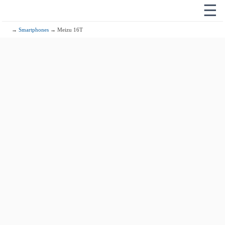
☰
→
Smartphones
→ Meizu 16T