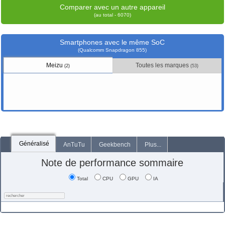
Comparer avec un autre appareil
(au total - 6070)
Smartphones avec le même SoC
(Qualcomm Snapdragon 855)
Meizu
Toutes les marques
(2)
(53)
Généralisé
AnTuTu
Geekbench
Plus...
Note de performance sommaire
Total
CPU
GPU
IA