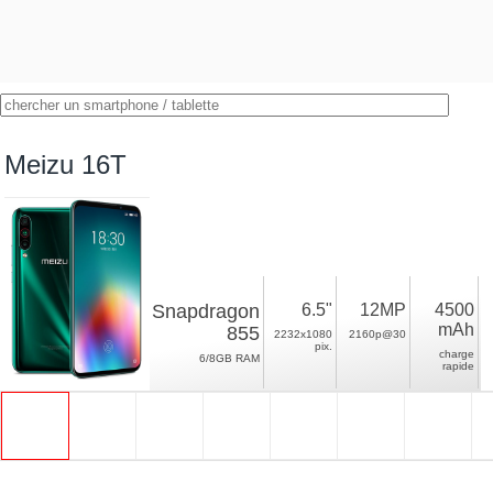
Meizu 16T
Snapdragon
6.5"
12MP
4500
mAh
855
2232x1080
2160p@30
pix.
charge
6/8GB RAM
rapide