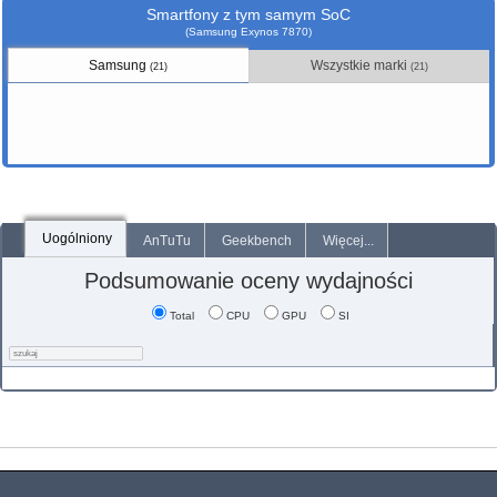
Smartfony z tym samym SoC
(Samsung Exynos 7870)
Samsung
Wszystkie marki
(21)
(21)
Uogólniony
AnTuTu
Geekbench
Więcej...
Podsumowanie oceny wydajności
Total
CPU
GPU
SI