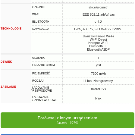
akcelerometr
CZUJNIKI
IEEE 802.11 a/b/g/n/ac
WI-FI
v 4.2
BLUETOOTH
TECHNOLOGIE
GPS, A-GPS, GLONASS, Beidou
NAWIGACJA
dwuzakresowe Wi-Fi
Wi-Fi Direct
Hotspot Wi-Fi
Bluetooth LE
Bluetooth A2DP
1
GŁOŚNIKI
DŹWIĘK
jest
GNIAZDO 3,5MM
7300 mAh
POJEMNOŚĆ
Li-Ion, zintegrowany
RODZAJ
ZASILANIE
ŁADOWANIE
microUSB
PRZEWODOWE
ŁADOWANIE
brak
BEZPRZEWODOWE
Porównaj z innym urządzeniem
(łącznie - 6070)