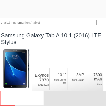
Samsung Galaxy Tab A 10.1 (2016) LTE
Stylus
Exynos
10.1"
8MP
7300
mAh
7870
1920x1200
1080p@30
pix.
Li-Ion
2GB RAM