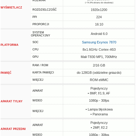
ROZMIAR
(~74.9% ekranu do obudowy)
WYŚWIETLACZ
1920x1200
ROZDZIELCZOŚĆ
224
PPI
16:10
PROPORCJI
SYSTEM
Android 6.0
OPERACYJNY
Samsung Exynos 7870
SOC
PLATFORMA
8x1.6GHz Cortex-A53
CPU
Mali-T830 MP1, 700MHz
GPU
2/16 GB
RAM / ROM
do 128GB (oddzielne gniazdo)
KARTA PAMIĘCI
PAMIĘĆ
ROM eMMC
WIĘCEJ
Pojedynczy
APARAT
• 8MP, f/1.9, AF
1080p - 30fps
WIDEO
APARAT TYLNY
• Lampa błyskowa
WIĘCEJ
• Panorama
Pojedynczy
APARAT
• 2MP, f/2.2
APARAT PRZEDNI
1080p - 30fps
WIDEO