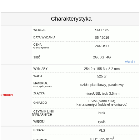
Charakterystyka
SM-P585
WERSJE
05 / 2016
DATA WYDANIA
CENA
244 USD
w dniu wydania
2G, 3G, 4G
SIEĆ
więcej ↓
254.2 x 155.3 x 8.2 mm
WYMIARY
525 gr
WAGA
MATERIAŁ
szkło, plastikowy, plastikowy
front, spód, ramka
microUSB, jack 3.5mm
ZŁĄCZA
KORPUS
1 SIM (Nano-SIM),
GNIAZDO
karta pamięci (oddzielne gniazdo)
CZYTNIK LINII
brak
PAPILARNYCH
rysik
WIĘCEJ
PLS
RODZAJ
2
10.1", 295.8cm