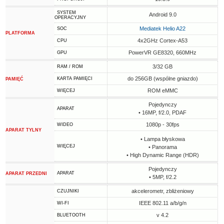
SYSTEM
Android 9.0
OPERACYJNY
Mediatek Helio A22
SOC
PLATFORMA
4x2GHz Cortex-A53
CPU
PowerVR GE8320, 660MHz
GPU
3/32 GB
RAM / ROM
do 256GB (wspólne gniazdo)
KARTA PAMIĘCI
PAMIĘĆ
ROM eMMC
WIĘCEJ
Pojedynczy
APARAT
• 16MP, f/2.0, PDAF
1080p - 30fps
WIDEO
APARAT TYLNY
• Lampa błyskowa
WIĘCEJ
• Panorama
• High Dynamic Range (HDR)
Pojedynczy
APARAT
APARAT PRZEDNI
• 5MP, f/2.2
akcelerometr, zbliżeniowy
CZUJNIKI
IEEE 802.11 a/b/g/n
WI-FI
v 4.2
BLUETOOTH