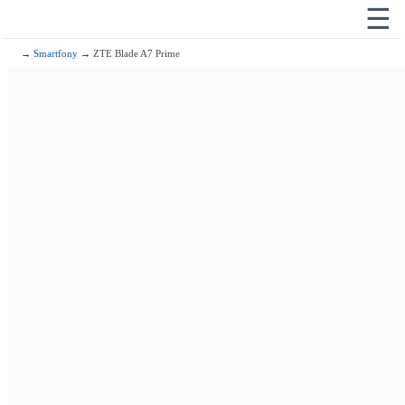
☰
→
Smartfony
→ ZTE Blade A7 Prime