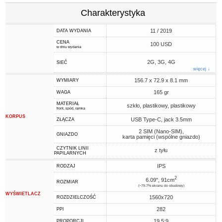
Charakterystyka
11 / 2019
DATA WYDANIA
CENA
100 USD
w dniu wydania
2G, 3G, 4G
SIEĆ
więcej ↓
156.7 x 72.9 x 8.1 mm
WYMIARY
165 gr
WAGA
MATERIAŁ
szkło, plastikowy, plastikowy
front, spód, ramka
KORPUS
USB Type-C, jack 3.5mm
ZŁĄCZA
2 SIM (Nano-SIM),
GNIAZDO
karta pamięci (wspólne gniazdo)
CZYTNIK LINII
z tyłu
PAPILARNYCH
IPS
RODZAJ
2
6.09", 91cm
ROZMIAR
(~79.7% ekranu do obudowy)
WYŚWIETLACZ
1560x720
ROZDZIELCZOŚĆ
282
PPI
19.5:9
PROPORCJI