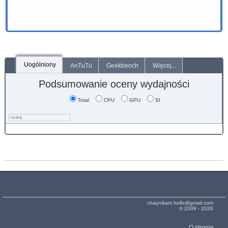
Uogólniony
AnTuTu
Geekbench
Więcej...
Podsumowanie oceny wydajności
Total
CPU
GPU
SI
chaynikam.hello@gmail.com
© 2009 - 2026
O stronie