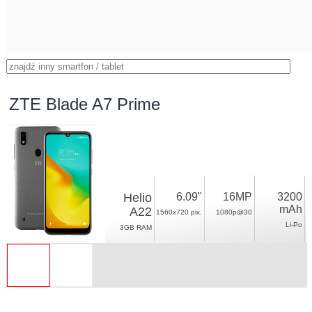
ZTE Blade A7 Prime
Helio
6.09"
16MP
3200
mAh
A22
1560x720 pix.
1080p@30
Li-Po
3GB RAM