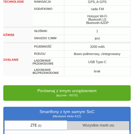
GPS, A-GPS
TECHNOLOGIE
NAWIGACJA
radio FM
DODATKOWO
Hotspot Wi-Fi
Bluetooth LE
Bluetooth A2DP
1
GŁOŚNIKI
DŹWIĘK
jest
GNIAZDO 3,5MM
3200 mAh
POJEMNOŚĆ
litowo-polimerowy, zintegrowany
RODZAJ
ZASILANIE
ŁADOWANIE
USB Type-C
PRZEWODOWE
ŁADOWANIE
brak
BEZPRZEWODOWE
Porównaj z innym urządzeniem
(łącznie - 6070)
Smartfony z tym samym SoC
(Mediatek Helio A22)
ZTE
Wszystkie marki
(1)
(86)