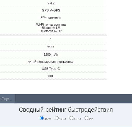
v 4.2
GPS, A-GPS
FM-приемник
Wi-Fi точка доступа
Bluetooth LE
Bluetooth A2DP
1
есть
3200 mAh
литий-полимерная, несъемная
USB Type-C
нет
Еще...
Сводный рейтинг быстродействия
Total
CPU
GPU
ИИ