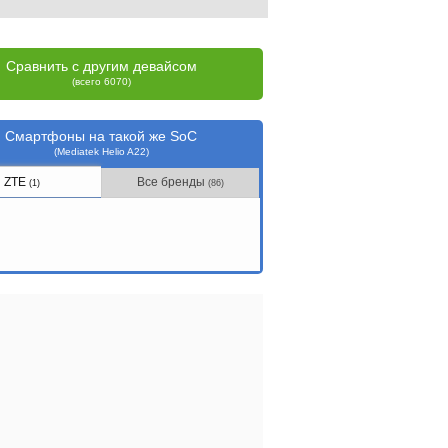
Сравнить с другим девайсом
(всего 6070)
Смартфоны на такой же SoC
(Mediatek Helio A22)
ZTE
Все бренды
(1)
(86)