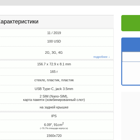
арактеристики
11 / 2019
100 USD
2G, 3G, 4G
подробнее ↓
156.7 x 72.9 x 8.1 mm
165 г
стекло, пластик, пластик
USB Type-C, jack 3.5mm
2 SIM (Nano-SIM),
карта памяти (комбинированный слот)
на задней крышке
IPS
2
6.09", 91cm
(~79.7% площади корпуса)
1560x720