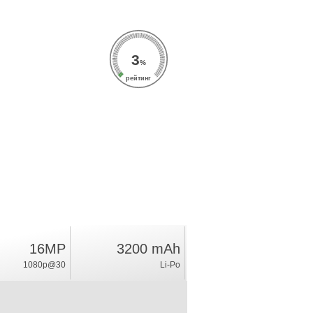
3
%
рейтинг
16MP
3200 mAh
1080p@30
Li-Po