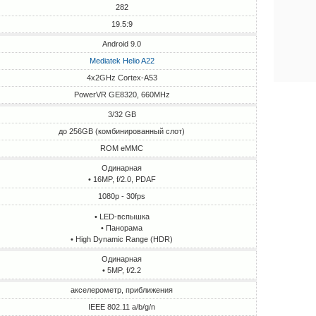
282
19.5:9
Android 9.0
Mediatek Helio A22
4x2GHz Cortex-A53
PowerVR GE8320, 660MHz
3/32 GB
до 256GB (комбинированный слот)
ROM eMMC
Одинарная
• 16MP, f/2.0, PDAF
1080p - 30fps
• LED-вспышка
• Панорама
• High Dynamic Range (HDR)
Одинарная
• 5MP, f/2.2
акселерометр, приближения
IEEE 802.11 a/b/g/n