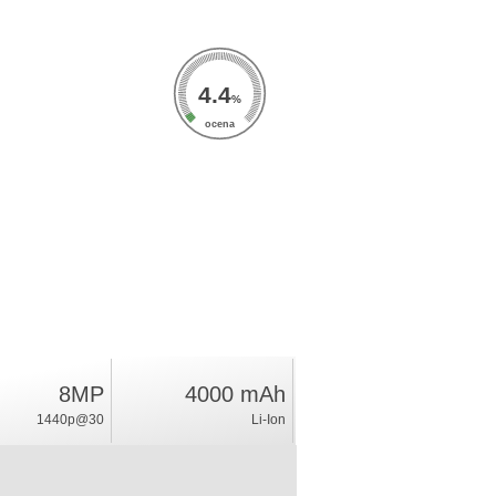
4.4
%
ocena
8MP
4000 mAh
1440p@30
Li-Ion