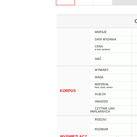
WERSJE
DATA WYDANIA
CENA
w dniu wydania
SIEĆ
WYMIARY
WAGA
MATERIAŁ
front, spód, ramka
KORPUS
ZŁĄCZA
GNIAZDO
CZYTNIK LINII
PAPILARNYCH
RODZAJ
ROZMIAR
WYŚWIETLACZ