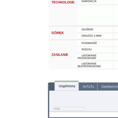
NAWIGACJA
TECHNOLOGIE
GŁOŚNIKI
DŹWIĘK
GNIAZDO 3,5MM
POJEMNOŚĆ
RODZAJ
ZASILANIE
ŁADOWANIE
PRZEWODOWE
ŁADOWANIE
BEZPRZEWODOWE
Uogólniony
AnTuTu
Geekbench