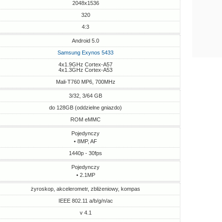
2048x1536
320
4:3
Android 5.0
Samsung Exynos 5433
4x1.9GHz Cortex-A57
4x1.3GHz Cortex-A53
Mali-T760 MP6, 700MHz
3/32, 3/64 GB
do 128GB (oddzielne gniazdo)
ROM eMMC
Pojedynczy
• 8MP, AF
1440p - 30fps
Pojedynczy
• 2.1MP
żyroskop, akcelerometr, zbliżeniowy, kompas
IEEE 802.11 a/b/g/n/ac
v 4.1