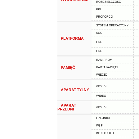
ROZDZIELCZOŚĆ
PPI
PROPORCJI
SYSTEM OPERACYJNY
SOC
PLATFORMA
CPU
GPU
RAM / ROM
PAMIĘĆ
KARTA PAMIĘCI
WIĘCEJ
APARAT
APARAT TYLNY
WIDEO
APARAT
APARAT
PRZEDNI
CZUJNIKI
WI-FI
BLUETOOTH