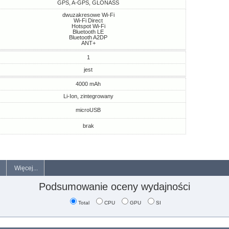
GPS, A-GPS, GLONASS
dwuzakresowe Wi-Fi
Wi-Fi Direct
Hotspot Wi-Fi
Bluetooth LE
Bluetooth A2DP
ANT+
1
jest
4000 mAh
Li-Ion, zintegrowany
microUSB
brak
Więcej...
Podsumowanie oceny wydajności
Total
CPU
GPU
SI