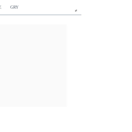
E
GRY
pl