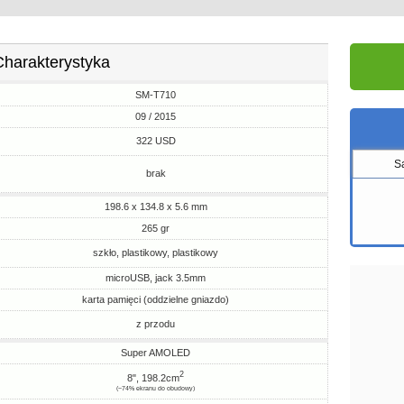
Charakterystyka
SM-T710
09 / 2015
322 USD
S
brak
198.6 x 134.8 x 5.6 mm
265 gr
szkło, plastikowy, plastikowy
microUSB, jack 3.5mm
karta pamięci (oddzielne gniazdo)
z przodu
Super AMOLED
2
8", 198.2cm
(~74% ekranu do obudowy)