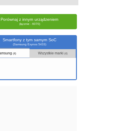
Porównaj z innym urządzeniem
(łącznie - 6070)
Smartfony z tym samym SoC
(Samsung Exynos 5433)
amsung
Wszystkie marki
(4)
(4)