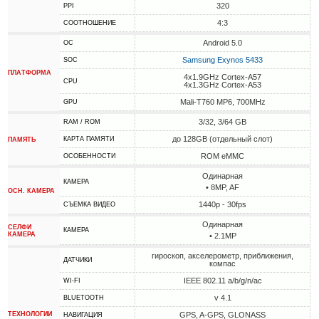
320
PPI
4:3
СООТНОШЕНИЕ
Android 5.0
ОС
Samsung Exynos 5433
SOC
ПЛАТФОРМА
4x1.9GHz Cortex-A57
CPU
4x1.3GHz Cortex-A53
Mali-T760 MP6, 700MHz
GPU
3/32, 3/64 GB
RAM / ROM
до 128GB (отдельный слот)
КАРТА ПАМЯТИ
ПАМЯТЬ
ROM eMMC
ОСОБЕННОСТИ
Одинарная
КАМЕРА
• 8MP, AF
ОСН. КАМЕРА
1440p - 30fps
СЪЕМКА ВИДЕО
Одинарная
СЕЛФИ
КАМЕРА
КАМЕРА
• 2.1MP
гироскоп, акселерометр, приближения,
ДАТЧИКИ
компас
IEEE 802.11 a/b/g/n/ac
WI-FI
v 4.1
BLUETOOTH
ТЕХНОЛОГИИ
GPS, A-GPS, GLONASS
НАВИГАЦИЯ