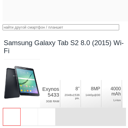
Samsung Galaxy Tab S2 8.0 (2015) Wi-
Fi
Exynos
8"
8MP
4000
mAh
5433
2048x1536
1440p@30
pix.
Li-Ion
3GB RAM