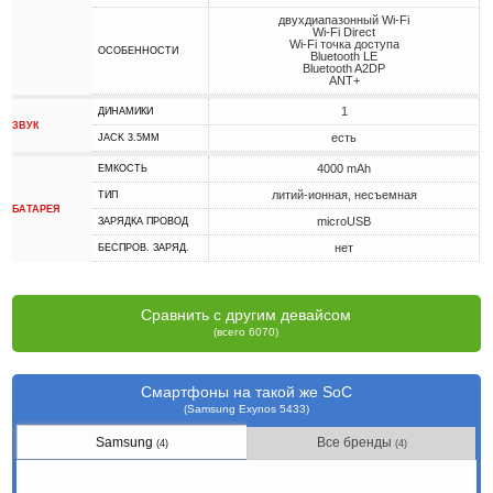
двухдиапазонный Wi-Fi
Wi-Fi Direct
Wi-Fi точка доступа
ОСОБЕННОСТИ
Bluetooth LE
Bluetooth A2DP
ANT+
1
ДИНАМИКИ
ЗВУК
есть
JACK 3.5MM
4000 mAh
ЕМКОСТЬ
литий-ионная, несъемная
ТИП
БАТАРЕЯ
microUSB
ЗАРЯДКА ПРОВОД
нет
БЕСПРОВ. ЗАРЯД.
Сравнить с другим девайсом
(всего 6070)
Смартфоны на такой же SoC
(Samsung Exynos 5433)
Samsung
Все бренды
(4)
(4)