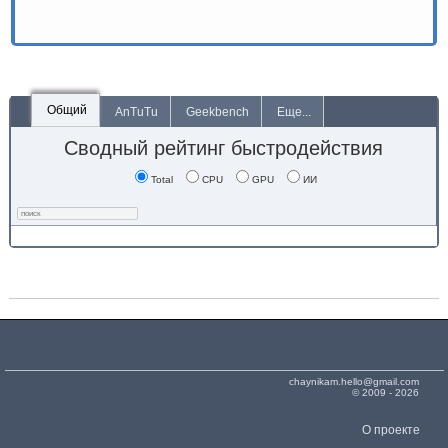
Общий
AnTuTu
Geekbench
Еще...
Сводный рейтинг быстродействия
Total
CPU
GPU
ИИ
chaynikam.hello@gmail.com
© 2009 - 2026
О проекте