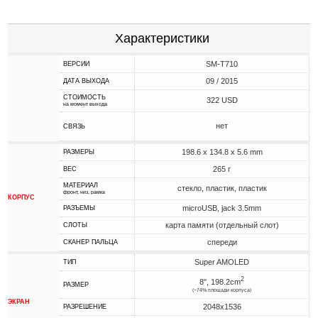
Характеристики
SM-T710
ВЕРСИИ
09 / 2015
ДАТА ВЫХОДА
СТОИМОСТЬ
322 USD
на момент выхода
нет
СВЯЗЬ
198.6 x 134.8 x 5.6 mm
РАЗМЕРЫ
265 г
ВЕС
МАТЕРИАЛ
стекло, пластик, пластик
фронт, низ, рамка
КОРПУС
microUSB, jack 3.5mm
РАЗЪЕМЫ
карта памяти (отдельный слот)
СЛОТЫ
спереди
СКАНЕР ПАЛЬЦА
Super AMOLED
ТИП
2
8", 198.2cm
РАЗМЕР
(~74% площади корпуса)
ЭКРАН
2048x1536
РАЗРЕШЕНИЕ