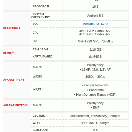
16:9
PROPORCJI
SYSTEM
Android 5.1
OPERACYJNY
Mediatek MT6753
SOC
PLATFORMA
4x1.5GHz Cortex-A53
CPU
4x1.3GHz Cortex-A53
Mali-T720 MP3, 700MHz
GPU
2/16 GB
RAM / ROM
PAMIĘĆ
do 64GB
KARTA PAMIĘCI
Pojedynczy
APARAT
• 13MP, f/2.0, 1/3", AF
1080p - 30fps
WIDEO
APARAT TYLNY
• Lampa błyskowa
WIĘCEJ
• Panorama
• High Dynamic Range (HDR)
Pojedynczy
APARAT
APARAT PRZEDNI
• 5MP
akcelerometr, zbliżeniowy, kompas
CZUJNIKI
IEEE 802.11 a/b/g/n
WI-FI
v 4
BLUETOOTH