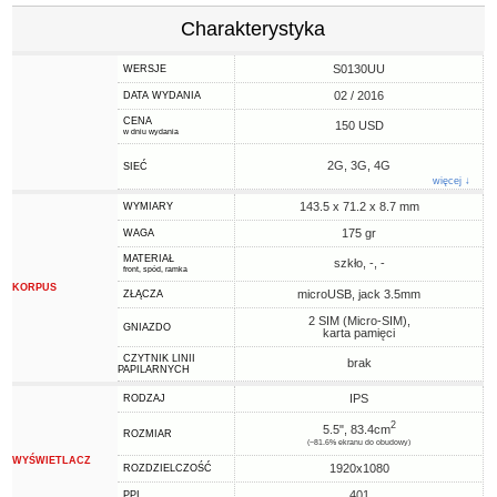
Charakterystyka
S0130UU
WERSJE
02 / 2016
DATA WYDANIA
CENA
150 USD
w dniu wydania
2G, 3G, 4G
SIEĆ
więcej ↓
143.5 x 71.2 x 8.7 mm
WYMIARY
175 gr
WAGA
MATERIAŁ
szkło, -, -
front, spód, ramka
KORPUS
microUSB, jack 3.5mm
ZŁĄCZA
2 SIM (Micro-SIM),
GNIAZDO
karta pamięci
CZYTNIK LINII
brak
PAPILARNYCH
IPS
RODZAJ
2
5.5", 83.4cm
ROZMIAR
(~81.6% ekranu do obudowy)
WYŚWIETLACZ
1920x1080
ROZDZIELCZOŚĆ
401
PPI