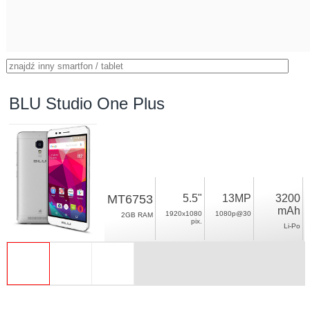
BLU Studio One Plus
MT6753
5.5"
13MP
3200
mAh
1920x1080
1080p@30
2GB RAM
pix.
Li-Po