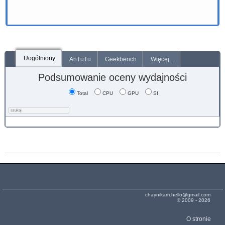
Uogólniony
AnTuTu
Geekbench
Więcej...
Podsumowanie oceny wydajności
Total
CPU
GPU
SI
chaynikam.hello@gmail.com
© 2009 - 2026
O stronie