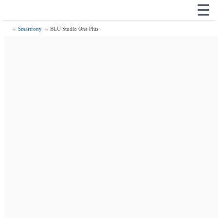
☰
→
Smartfony
→ BLU Studio One Plus