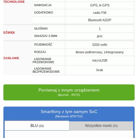
TECHNOLOGIE
GPS, A-GPS
NAWIGACJA
radio FM
DODATKOWO
Bluetooth A2DP
1
GŁOŚNIKI
DŹWIĘK
jest
GNIAZDO 3,5MM
3200 mAh
POJEMNOŚĆ
litowo-polimerowy, zintegrowany
RODZAJ
ZASILANIE
ŁADOWANIE
microUSB
PRZEWODOWE
ŁADOWANIE
brak
BEZPRZEWODOWE
Porównaj z innym urządzeniem
(łącznie - 6070)
Smartfony z tym samym SoC
(Mediatek MT6753)
BLU
Wszystkie marki
(10)
(55)