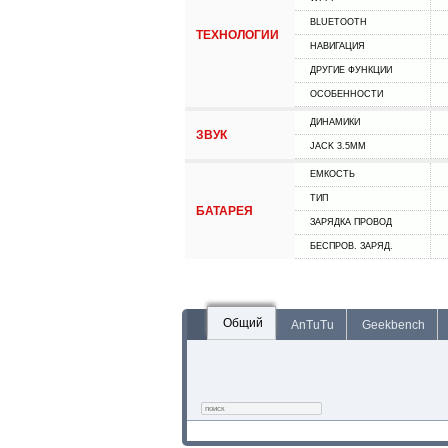
BLUETOOTH
ТЕХНОЛОГИИ
НАВИГАЦИЯ
ДРУГИЕ ФУНКЦИИ
ОСОБЕННОСТИ
ДИНАМИКИ
ЗВУК
JACK 3.5MM
ЕМКОСТЬ
ТИП
БАТАРЕЯ
ЗАРЯДКА ПРОВОД
БЕСПРОВ. ЗАРЯД.
Общий
AnTuTu
Geekbench