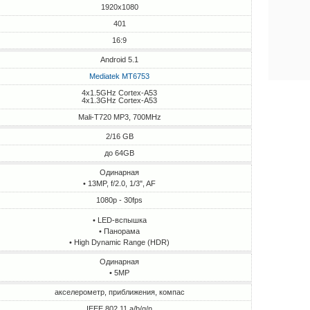
1920x1080
401
16:9
Android 5.1
Mediatek MT6753
4x1.5GHz Cortex-A53
4x1.3GHz Cortex-A53
Mali-T720 MP3, 700MHz
2/16 GB
до 64GB
Одинарная
• 13MP, f/2.0, 1/3", AF
1080p - 30fps
• LED-вспышка
• Панорама
• High Dynamic Range (HDR)
Одинарная
• 5MP
акселерометр, приближения, компас
IEEE 802.11 a/b/g/n