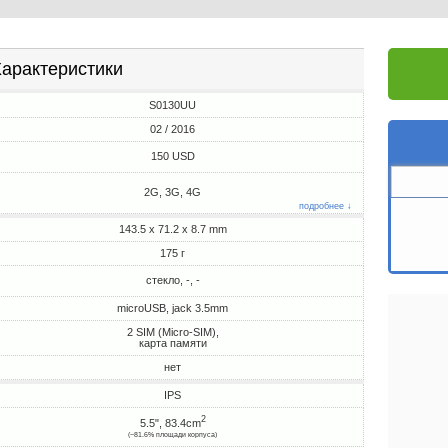
арактеристики
S0130UU
02 / 2016
150 USD
2G, 3G, 4G
подробнее ↓
143.5 x 71.2 x 8.7 mm
175 г
стекло, -, -
microUSB, jack 3.5mm
2 SIM (Micro-SIM),
карта памяти
нет
IPS
2
5.5", 83.4cm
(~81.6% площади корпуса)