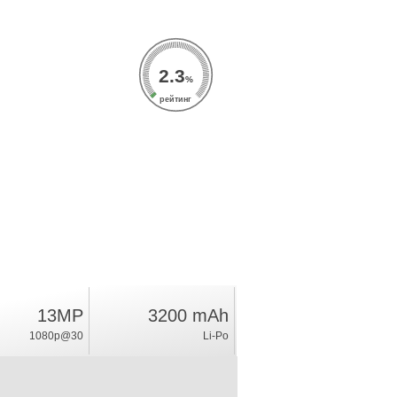
2.3
%
рейтинг
13MP
3200 mAh
1080p@30
Li-Po