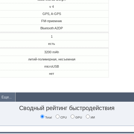
v 4
GPS, A-GPS
FM-приемник
Bluetooth A2DP
1
есть
3200 mAh
литий-полимерная, несъемная
microUSB
нет
Еще...
Сводный рейтинг быстродействия
Total
CPU
GPU
ИИ