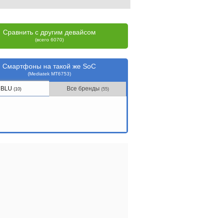
Сравнить с другим девайсом
(всего 6070)
Смартфоны на такой же SoC
(Mediatek MT6753)
BLU
Все бренды
(10)
(55)