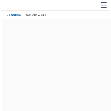
☰
→
Smartfony
→ BLU Dash X Plus