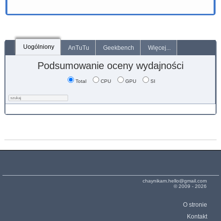
Uogólniony
AnTuTu
Geekbench
Więcej...
Podsumowanie oceny wydajności
Total
CPU
GPU
SI
chaynikam.hello@gmail.com
© 2009 - 2026
O stronie
Kontakt