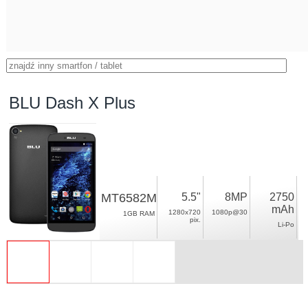
BLU Dash X Plus
MT6582M
5.5"
8MP
2750
mAh
1280x720
1080p@30
1GB RAM
pix.
Li-Po