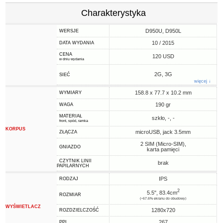
Charakterystyka
D950U, D950L
WERSJE
10 / 2015
DATA WYDANIA
CENA
120 USD
w dniu wydania
2G, 3G
SIEĆ
więcej ↓
158.8 x 77.7 x 10.2 mm
WYMIARY
190 gr
WAGA
MATERIAŁ
szkło, -, -
front, spód, ramka
KORPUS
microUSB, jack 3.5mm
ZŁĄCZA
2 SIM (Micro-SIM),
GNIAZDO
karta pamięci
CZYTNIK LINII
brak
PAPILARNYCH
IPS
RODZAJ
2
5.5", 83.4cm
ROZMIAR
(~67.6% ekranu do obudowy)
WYŚWIETLACZ
1280x720
ROZDZIELCZOŚĆ
267
PPI