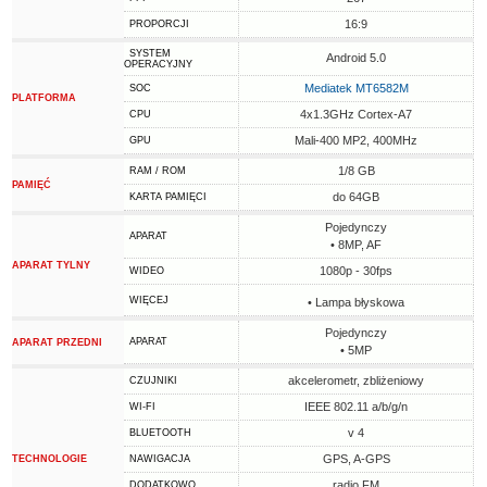
16:9
PROPORCJI
SYSTEM
Android 5.0
OPERACYJNY
Mediatek MT6582M
SOC
PLATFORMA
4x1.3GHz Cortex-A7
CPU
Mali-400 MP2, 400MHz
GPU
1/8 GB
RAM / ROM
PAMIĘĆ
do 64GB
KARTA PAMIĘCI
Pojedynczy
APARAT
• 8MP, AF
APARAT TYLNY
1080p - 30fps
WIDEO
WIĘCEJ
• Lampa błyskowa
Pojedynczy
APARAT
APARAT PRZEDNI
• 5MP
akcelerometr, zbliżeniowy
CZUJNIKI
IEEE 802.11 a/b/g/n
WI-FI
v 4
BLUETOOTH
GPS, A-GPS
TECHNOLOGIE
NAWIGACJA
radio FM
DODATKOWO