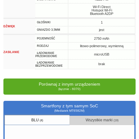
Wi-Fi Direct
Hotspot Wi-Fi
Bluetooth A2DP
1
GŁOŚNIKI
DŹWIĘK
jest
GNIAZDO 3,5MM
2750 mAh
POJEMNOŚĆ
litowo-polimerowy, wymienną
RODZAJ
ZASILANIE
ŁADOWANIE
microUSB
PRZEWODOWE
ŁADOWANIE
brak
BEZPRZEWODOWE
Porównaj z innym urządzeniem
(łącznie - 6070)
Smartfony z tym samym SoC
(Mediatek MT6582M)
BLU
Wszystkie marki
(4)
(19)