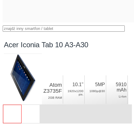
Acer Iconia Tab 10 A3-A30
Atom
10.1"
5MP
5910
mAh
Z3735F
1920x1200
1080p@30
pix.
Li-Ion
2GB RAM