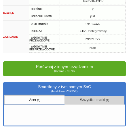
Bluetooth A2DP
2
GŁOŚNIKI
DŹWIĘK
jest
GNIAZDO 3,5MM
5910 mAh
POJEMNOŚĆ
Li-Ion, zintegrowany
RODZAJ
ZASILANIE
ŁADOWANIE
microUSB
PRZEWODOWE
ŁADOWANIE
brak
BEZPRZEWODOWE
Porównaj z innym urządzeniem
(łącznie - 6070)
Smartfony z tym samym SoC
(Intel Atom Z3735F)
Acer
Wszystkie marki
(1)
(1)