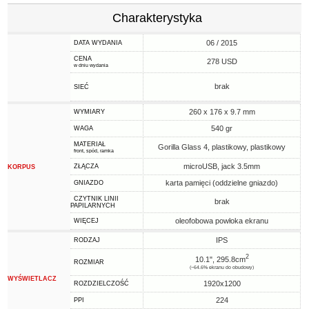
Charakterystyka
06 / 2015
DATA WYDANIA
CENA
278 USD
w dniu wydania
brak
SIEĆ
260 x 176 x 9.7 mm
WYMIARY
540 gr
WAGA
MATERIAŁ
Gorilla Glass 4, plastikowy, plastikowy
front, spód, ramka
microUSB, jack 3.5mm
ZŁĄCZA
KORPUS
karta pamięci (oddzielne gniazdo)
GNIAZDO
CZYTNIK LINII
brak
PAPILARNYCH
oleofobowa powłoka ekranu
WIĘCEJ
IPS
RODZAJ
2
10.1", 295.8cm
ROZMIAR
(~64.6% ekranu do obudowy)
WYŚWIETLACZ
1920x1200
ROZDZIELCZOŚĆ
224
PPI