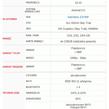
16:10
PROPORCJI
SYSTEM
Android 5.0
OPERACYJNY
Intel Atom Z3735F
SOC
PLATFORMA
4x1.33GHz Bay Trail
CPU
HD Graphics (Bay Trail), 646MHz
GPU
2/16, 2/32, 2/64 GB
RAM / ROM
PAMIĘĆ
do 128GB (oddzielne gniazdo)
KARTA PAMIĘCI
Pojedynczy
APARAT
• 5MP
APARAT TYLNY
1080p - 30fps
WIDEO
Pojedynczy
APARAT
APARAT PRZEDNI
• 2MP
akcelerometr
CZUJNIKI
IEEE 802.11 a/b/g/n/ac
WI-FI
v 4
BLUETOOTH
GPS, A-GPS
TECHNOLOGIE
NAWIGACJA
NFC
DODATKOWO
dwuzakresowe Wi-Fi
Hotspot Wi-Fi