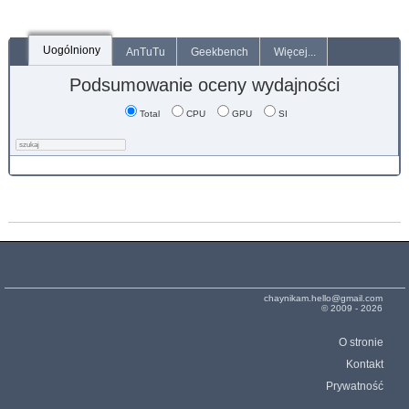
Uogólniony
AnTuTu
Geekbench
Więcej...
Podsumowanie oceny wydajności
Total
CPU
GPU
SI
chaynikam.hello@gmail.com
© 2009 - 2026
O stronie
Kontakt
Prywatność