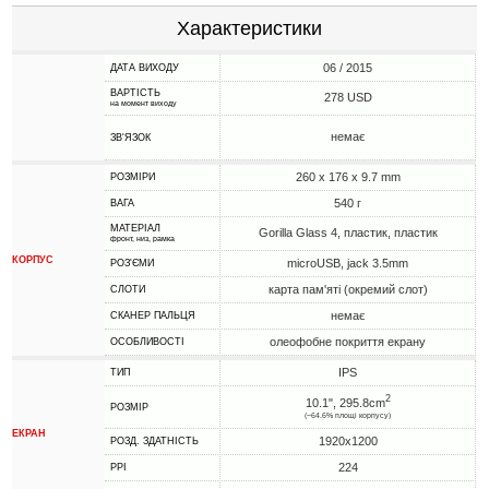
Характеристики
06 / 2015
ДАТА ВИХОДУ
ВАРТІСТЬ
278 USD
на момент виходу
немає
ЗВ'ЯЗОК
260 x 176 x 9.7 mm
РОЗМІРИ
540 г
ВАГА
МАТЕРІАЛ
Gorilla Glass 4, пластик, пластик
фронт, низ, рамка
КОРПУС
microUSB, jack 3.5mm
РОЗ'ЄМИ
карта пам'яті (окремий слот)
СЛОТИ
немає
СКАНЕР ПАЛЬЦЯ
олеофобне покриття екрану
ОСОБЛИВОСТІ
IPS
ТИП
2
10.1", 295.8cm
РОЗМІР
(~64.6% площі корпусу)
ЕКРАН
1920x1200
РОЗД. ЗДАТНІСТЬ
224
PPI