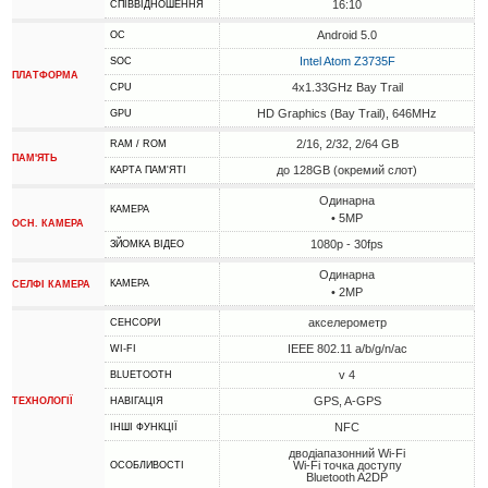
16:10
СПІВВІДНОШЕННЯ
Android 5.0
ОС
Intel Atom Z3735F
SOC
ПЛАТФОРМА
4x1.33GHz Bay Trail
CPU
HD Graphics (Bay Trail), 646MHz
GPU
2/16, 2/32, 2/64 GB
RAM / ROM
ПАМ'ЯТЬ
до 128GB (окремий слот)
КАРТА ПАМ'ЯТІ
Одинарна
КАМЕРА
• 5MP
ОСН. КАМЕРА
1080p - 30fps
ЗЙОМКА ВІДЕО
Одинарна
КАМЕРА
СЕЛФІ КАМЕРА
• 2MP
акселерометр
СЕНСОРИ
IEEE 802.11 a/b/g/n/ac
WI-FI
v 4
BLUETOOTH
GPS, A-GPS
ТЕХНОЛОГІЇ
НАВІГАЦІЯ
NFC
ІНШІ ФУНКЦІЇ
дводіапазонний Wi-Fi
Wi-Fi точка доступу
ОСОБЛИВОСТІ
Bluetooth A2DP