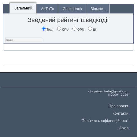
Загальний
AnTuTu
Geekbench
Більше...
Зведений рейтинг швидкодії
Total
CPU
GPU
ШІ
chaynikam.hello@gmail.com
© 2009 - 2026
Про проект
Контакти
Політика конфіденційності
Архів