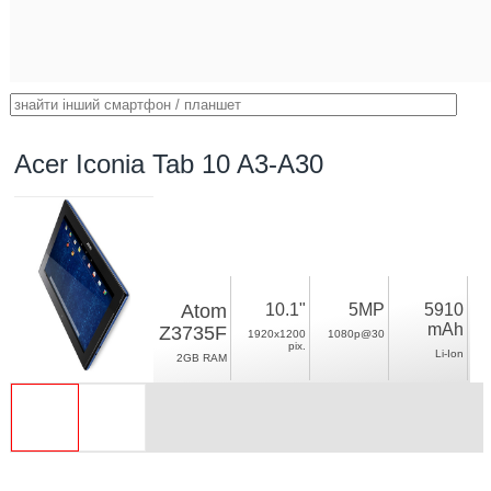
Acer Iconia Tab 10 A3-A30
Atom
10.1"
5MP
5910
mAh
Z3735F
1920x1200
1080p@30
pix.
Li-Ion
2GB RAM