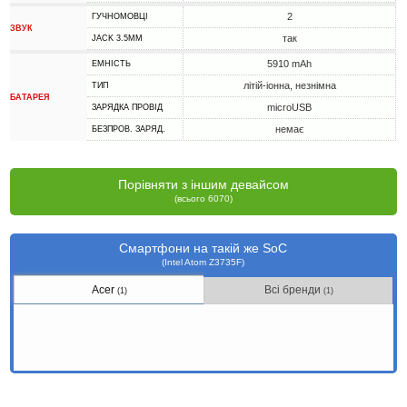
2
ГУЧНОМОВЦІ
ЗВУК
так
JACK 3.5MM
5910 mAh
ЕМНІСТЬ
літій-іонна, незнімна
ТИП
БАТАРЕЯ
microUSB
ЗАРЯДКА ПРОВІД
немає
БЕЗПРОВ. ЗАРЯД.
Порівняти з іншим девайсом
(всього 6070)
Смартфони на такій же SoC
(Intel Atom Z3735F)
Acer
Всі бренди
(1)
(1)