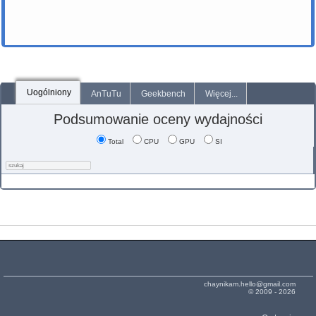
Uogólniony
AnTuTu
Geekbench
Więcej...
Podsumowanie oceny wydajności
Total
CPU
GPU
SI
chaynikam.hello@gmail.com
© 2009 - 2026