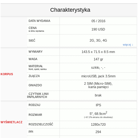
Charakterystyka
05 / 2016
DATA WYDANIA
CENA
190 USD
w dniu wydania
2G, 3G, 4G
SIEĆ
więcej ↓
143.5 x 71.5 x 8.5 mm
WYMIARY
147 gr
WAGA
MATERIAŁ
szkło, -, -
front, spód, ramka
KORPUS
microUSB, jack 3.5mm
ZŁĄCZA
2 SIM (Micro-SIM),
GNIAZDO
karta pamięci
CZYTNIK LINII
brak
PAPILARNYCH
IPS
RODZAJ
2
5", 68.9cm
ROZMIAR
(~67.2% ekranu do obudowy)
WYŚWIETLACZ
1280x720
ROZDZIELCZOŚĆ
294
PPI