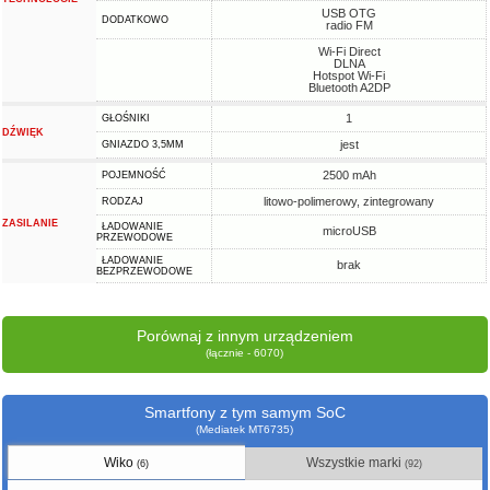
USB OTG
DODATKOWO
radio FM
Wi-Fi Direct
DLNA
Hotspot Wi-Fi
Bluetooth A2DP
1
GŁOŚNIKI
DŹWIĘK
jest
GNIAZDO 3,5MM
2500 mAh
POJEMNOŚĆ
litowo-polimerowy, zintegrowany
RODZAJ
ZASILANIE
ŁADOWANIE
microUSB
PRZEWODOWE
ŁADOWANIE
brak
BEZPRZEWODOWE
Porównaj z innym urządzeniem
(łącznie - 6070)
Smartfony z tym samym SoC
(Mediatek MT6735)
Wiko
Wszystkie marki
(6)
(92)