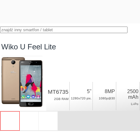
Wiko U Feel Lite
MT6735
5"
8MP
2500
mAh
1280x720 pix.
1080p@30
2GB RAM
Li-Po