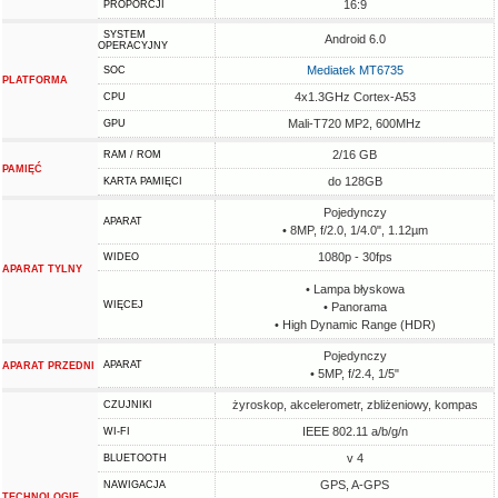
16:9
PROPORCJI
SYSTEM
Android 6.0
OPERACYJNY
Mediatek MT6735
SOC
PLATFORMA
4x1.3GHz Cortex-A53
CPU
Mali-T720 MP2, 600MHz
GPU
2/16 GB
RAM / ROM
PAMIĘĆ
do 128GB
KARTA PAMIĘCI
Pojedynczy
APARAT
• 8MP, f/2.0, 1/4.0", 1.12µm
1080p - 30fps
WIDEO
APARAT TYLNY
• Lampa błyskowa
WIĘCEJ
• Panorama
• High Dynamic Range (HDR)
Pojedynczy
APARAT
APARAT PRZEDNI
• 5MP, f/2.4, 1/5"
żyroskop, akcelerometr, zbliżeniowy, kompas
CZUJNIKI
IEEE 802.11 a/b/g/n
WI-FI
v 4
BLUETOOTH
GPS, A-GPS
NAWIGACJA
TECHNOLOGIE