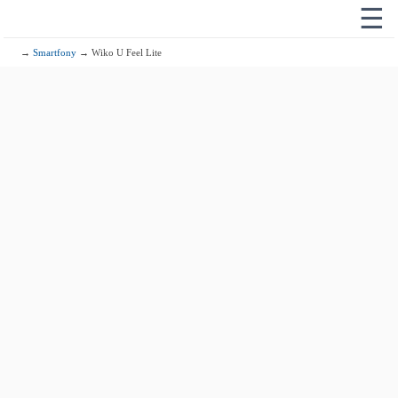
☰
→
Smartfony
→ Wiko U Feel Lite