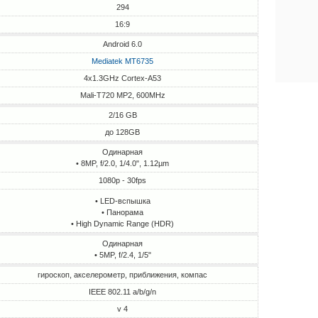
294
16:9
Android 6.0
Mediatek MT6735
4x1.3GHz Cortex-A53
Mali-T720 MP2, 600MHz
2/16 GB
до 128GB
Одинарная
• 8MP, f/2.0, 1/4.0", 1.12µm
1080p - 30fps
• LED-вспышка
• Панорама
• High Dynamic Range (HDR)
Одинарная
• 5MP, f/2.4, 1/5"
гироскоп, акселерометр, приближения, компас
IEEE 802.11 a/b/g/n
v 4