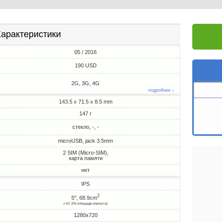
арактеристики
05 / 2016
190 USD
2G, 3G, 4G
подробнее ↓
143.5 x 71.5 x 8.5 mm
147 г
стекло, -, -
microUSB, jack 3.5mm
2 SIM (Micro-SIM),
карта памяти
нет
IPS
2
5", 68.9cm
(~67.2% площади корпуса)
1280x720