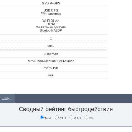
GPS, A-GPS
USB OTG
FM-приемник
Wi-Fi Direct
DLNA
Wi-Fi точка доступа
Bluetooth A2DP
1
есть
2500 mAh
литий-полимерная, несъемная
microUSB
нет
Еще...
Сводный рейтинг быстродействия
Total
CPU
GPU
ИИ