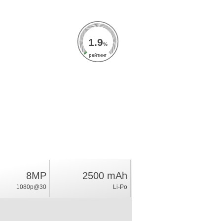
1.9
%
рейтинг
8MP
2500 mAh
1080p@30
Li-Po