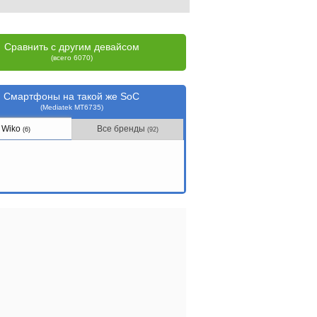
Сравнить с другим девайсом
(всего 6070)
Смартфоны на такой же SoC
(Mediatek MT6735)
Wiko
Все бренды
(6)
(92)