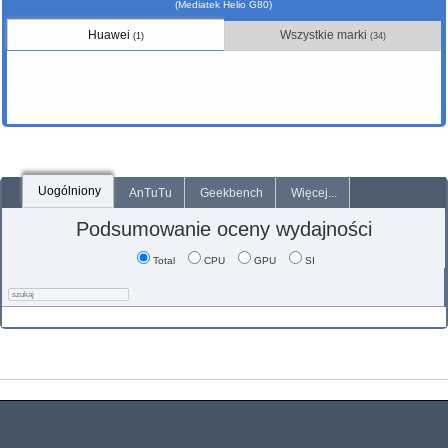
(Mediatek Helio G80)
Huawei
Wszystkie marki
(1)
(34)
Uogólniony
AnTuTu
Geekbench
Więcej...
Podsumowanie oceny wydajności
Total
CPU
GPU
SI