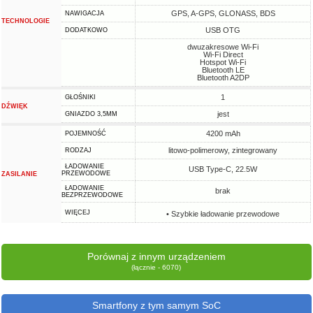
GPS, A-GPS, GLONASS, BDS
NAWIGACJA
TECHNOLOGIE
USB OTG
DODATKOWO
dwuzakresowe Wi-Fi
Wi-Fi Direct
Hotspot Wi-Fi
Bluetooth LE
Bluetooth A2DP
1
GŁOŚNIKI
DŹWIĘK
jest
GNIAZDO 3,5MM
4200 mAh
POJEMNOŚĆ
litowo-polimerowy, zintegrowany
RODZAJ
ŁADOWANIE
USB Type-C, 22.5W
PRZEWODOWE
ZASILANIE
ŁADOWANIE
brak
BEZPRZEWODOWE
WIĘCEJ
• Szybkie ładowanie przewodowe
Porównaj z innym urządzeniem
(łącznie - 6070)
Smartfony z tym samym SoC