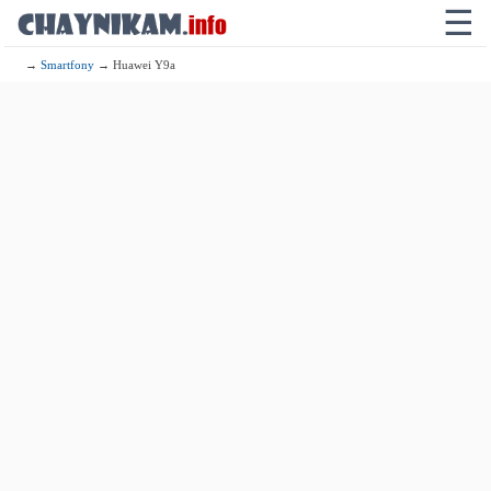
☰
→
Smartfony
→ Huawei Y9a