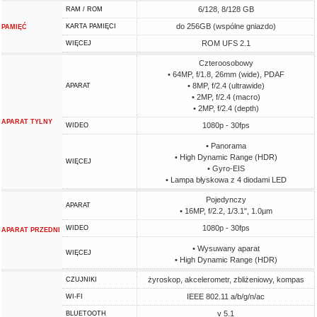
6/128, 8/128 GB
RAM / ROM
do 256GB (wspólne gniazdo)
KARTA PAMIĘCI
PAMIĘĆ
ROM UFS 2.1
WIĘCEJ
Czteroosobowy
• 64MP, f/1.8, 26mm (wide), PDAF
• 8MP, f/2.4 (ultrawide)
APARAT
• 2MP, f/2.4 (macro)
• 2MP, f/2.4 (depth)
APARAT TYLNY
1080p - 30fps
WIDEO
• Panorama
• High Dynamic Range (HDR)
WIĘCEJ
• Gyro-EIS
• Lampa błyskowa z 4 diodami LED
Pojedynczy
APARAT
• 16MP, f/2.2, 1/3.1", 1.0µm
1080p - 30fps
WIDEO
APARAT PRZEDNI
• Wysuwany aparat
WIĘCEJ
• High Dynamic Range (HDR)
żyroskop, akcelerometr, zbliżeniowy, kompas
CZUJNIKI
IEEE 802.11 a/b/g/n/ac
WI-FI
v 5.1
BLUETOOTH