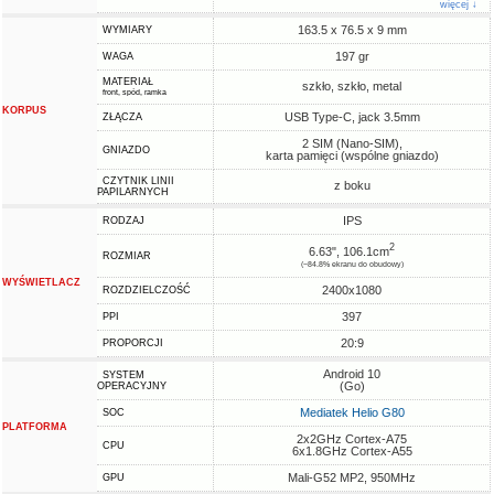
więcej ↓
163.5 x 76.5 x 9 mm
WYMIARY
197 gr
WAGA
MATERIAŁ
szkło, szkło, metal
front, spód, ramka
KORPUS
USB Type-C, jack 3.5mm
ZŁĄCZA
2 SIM (Nano-SIM),
GNIAZDO
karta pamięci (wspólne gniazdo)
CZYTNIK LINII
z boku
PAPILARNYCH
IPS
RODZAJ
2
6.63", 106.1cm
ROZMIAR
(~84.8% ekranu do obudowy)
WYŚWIETLACZ
2400x1080
ROZDZIELCZOŚĆ
397
PPI
20:9
PROPORCJI
Android 10
SYSTEM
(Go)
OPERACYJNY
Mediatek Helio G80
SOC
PLATFORMA
2x2GHz Cortex-A75
CPU
6x1.8GHz Cortex-A55
Mali-G52 MP2, 950MHz
GPU