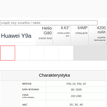
Helio
6.63"
64MP
4200
mAh
G80
2400x1080
1080p@30
Huawei Y9a
pix.
szybkie
6/8GB RAM
ładowanie
Charakterystyka
FRL-22, FRL-23
WERSJE
09 / 2020
DATA WYDANIA
CENA
222 USD
w dniu wydania
2G, 3G, 4G
SIEĆ