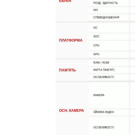
ЕКРАН
РОЗД. ЗДАТНІСТЬ
PPI
СПІВВІДНОШЕННЯ
ОС
SOC
ПЛАТФОРМА
CPU
GPU
RAM / ROM
ПАМ'ЯТЬ
КАРТА ПАМ'ЯТІ
ОСОБЛИВОСТІ
КАМЕРА
ОСН. КАМЕРА
ЗЙОМКА ВІДЕО
ОСОБЛИВОСТІ