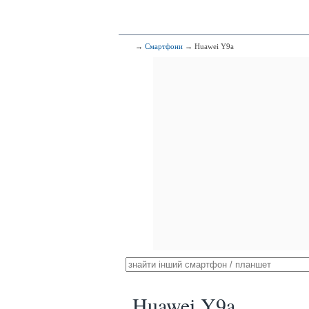
→
Смартфони
→ Huawei Y9a
Huawei Y9a