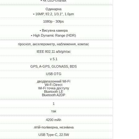
• 4х LED-спалах
Одинарна
• 16MP, f/2.2, 1/3.1", 1.0µm
1080p - 30fps
• Висувна камера
• High Dynamic Range (HDR)
гіроскоп, акселерометр, наближення, компас
IEEE 802.11 a/b/g/n/ac
v 5.1
GPS, A-GPS, GLONASS, BDS
USB OTG
дводіапазонний Wi-Fi
Wi-Fi Direct
Wi-Fi точка доступу
Bluetooth LE
Bluetooth A2DP
1
так
4200 mAh
літій-полімерна, незнімна
USB Type-C, 22.5W