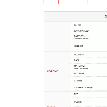
Х
ВЕРСІЇ
ДАТА ВИХОДУ
ВАРТІСТЬ
на момент виходу
ЗВ'ЯЗОК
РОЗМІРИ
ВАГА
МАТЕРІАЛ
фронт, низ, рамка
КОРПУС
РОЗ'ЄМИ
СЛОТИ
СКАНЕР ПАЛЬЦЯ
ТИП
РОЗМІР