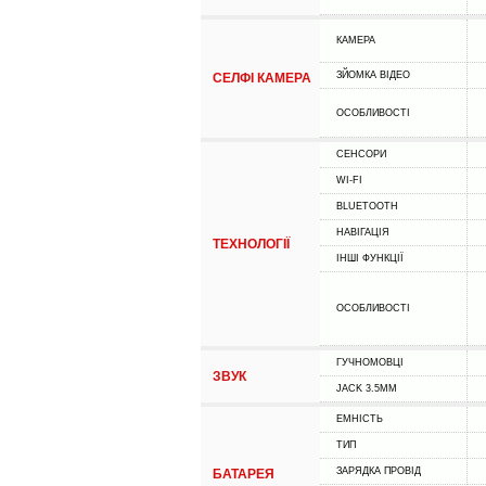
КАМЕРА
ЗЙОМКА ВІДЕО
СЕЛФІ КАМЕРА
ОСОБЛИВОСТІ
СЕНСОРИ
WI-FI
BLUETOOTH
НАВІГАЦІЯ
ТЕХНОЛОГІЇ
ІНШІ ФУНКЦІЇ
ОСОБЛИВОСТІ
ГУЧНОМОВЦІ
ЗВУК
JACK 3.5MM
ЕМНІСТЬ
ТИП
ЗАРЯДКА ПРОВІД
БАТАРЕЯ