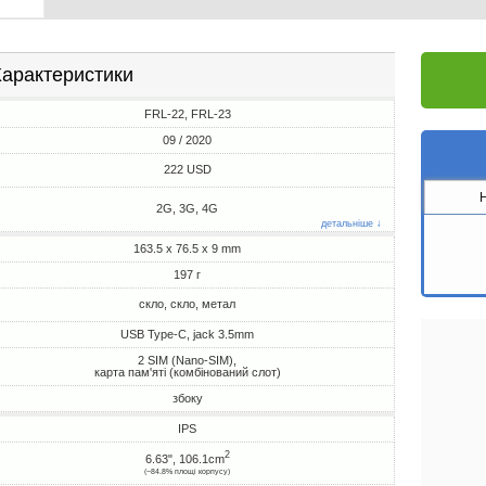
арактеристики
FRL-22, FRL-23
09 / 2020
222 USD
2G, 3G, 4G
детальніше ↓
163.5 x 76.5 x 9 mm
197 г
скло, скло, метал
USB Type-C, jack 3.5mm
2 SIM (Nano-SIM),
карта пам'яті (комбінований слот)
збоку
IPS
2
6.63", 106.1cm
(~84.8% площі корпусу)