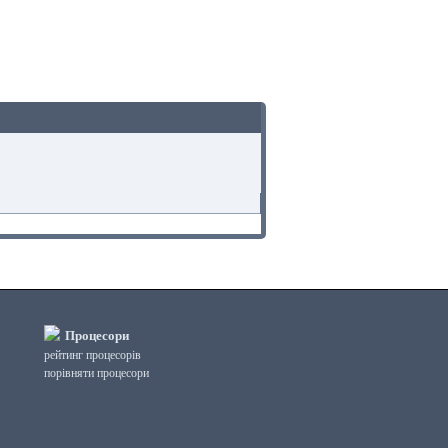
Процесори
рейтинг процесорів
порівняти процесори