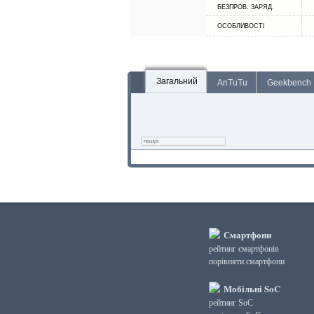
БЕЗПРОВ. ЗАРЯД.
ОСОБЛИВОСТІ
Загальний
AnTuTu
Geekbench
Смартфони
рейтинг смартфонів
порівняти смартфони
Мобільні SoC
рейтинг SoC