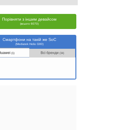
Порівняти з іншим девайсом
(всього 6070)
Смартфони на такій же SoC
(Mediatek Helio G80)
Huawei
Всі бренди
(1)
(34)