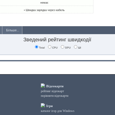
немає
• Швидка зарядка через кабель
Більше...
Зведений рейтинг швидкодії
Total
CPU
GPU
ШІ
Відеокарти
рейтинг відеокарт
порівняти відеокарти
Ігри
каталог ігор для Windows