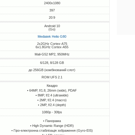
2400x1080
397
20:9
Android 10
(Go)
Mediatek Helio G80
2x2GHz Cortex-A75
6x1.8GHz Cortex-A55
Mali-G52 MP2, 950MHz
6/128, 8/128 GB
до 256GB (комбінований слот)
ROM UFS 2.1
Квадро
• 64MP, f/1.8, 26mm (wide), PDAF
• 8MP, f/2.4 (ultrawide)
• 2MP, f/2.4 (macro)
• 2MP, f/2.4 (depth)
1080p - 30fps
• Панорама
• High Dynamic Range (HDR)
• Гіро-електронна стабілізація зображення (Gyro-EIS)