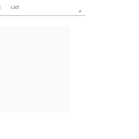
E
GRY
pl