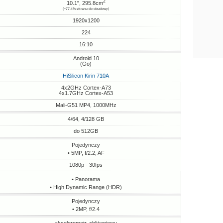
2
10.1", 295.8cm
(~77.4% ekranu do obudowy)
1920x1200
224
16:10
Android 10
(Go)
HiSilicon Kirin 710A
4x2GHz Cortex-A73
4x1.7GHz Cortex-A53
Mali-G51 MP4, 1000MHz
4/64, 4/128 GB
do 512GB
Pojedynczy
• 5MP, f/2.2, AF
1080p - 30fps
• Panorama
• High Dynamic Range (HDR)
Pojedynczy
• 2MP, f/2.4