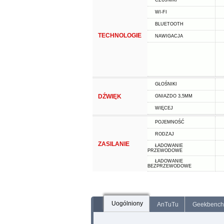
CZUJNIKI
WI-FI
BLUETOOTH
TECHNOLOGIE
NAWIGACJA
GŁOŚNIKI
DŹWIĘK
GNIAZDO 3,5MM
WIĘCEJ
POJEMNOŚĆ
RODZAJ
ZASILANIE
ŁADOWANIE
PRZEWODOWE
ŁADOWANIE
BEZPRZEWODOWE
Uogólniony
AnTuTu
Geekbench