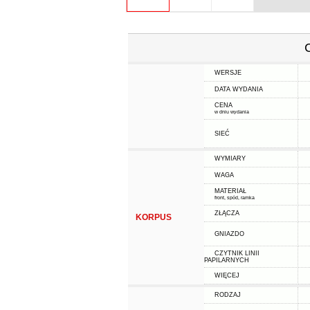
WERSJE
DATA WYDANIA
CENA
w dniu wydania
SIEĆ
WYMIARY
WAGA
MATERIAŁ
front, spód, ramka
ZŁĄCZA
KORPUS
GNIAZDO
CZYTNIK LINII
PAPILARNYCH
WIĘCEJ
RODZAJ