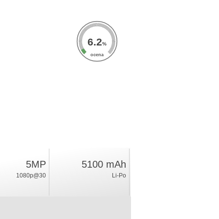
6.2
%
ocena
5MP
5100 mAh
1080p@30
Li-Po