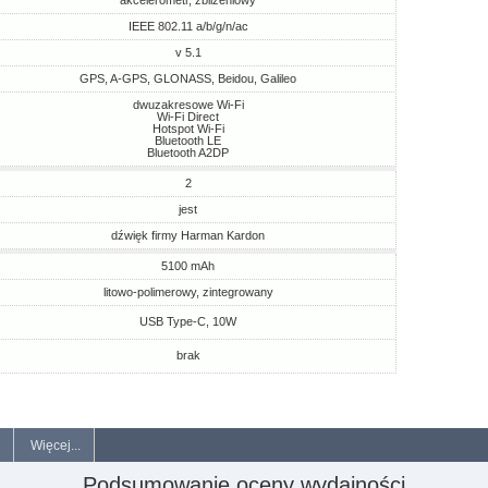
akcelerometr, zbliżeniowy
IEEE 802.11 a/b/g/n/ac
v 5.1
GPS, A-GPS, GLONASS, Beidou, Galileo
dwuzakresowe Wi-Fi
Wi-Fi Direct
Hotspot Wi-Fi
Bluetooth LE
Bluetooth A2DP
2
jest
dźwięk firmy Harman Kardon
5100 mAh
litowo-polimerowy, zintegrowany
USB Type-C, 10W
brak
Więcej...
Podsumowanie oceny wydajności