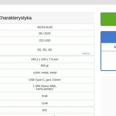
Charakterystyka
AGS3-AL00
08 / 2020
222 USD
H
2G, 3G, 4G
więcej ↓
240.2 x 159 x 7.9 mm
450 gr
szkło, metal, metal
USB Type-C, jack 3.5mm
1 SIM (Nano-SIM),
karta pamięci
brak
rysik
IPS