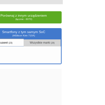
Porównaj z innym urządzeniem
(łącznie - 6070)
Smartfony z tym samym SoC
(HiSilicon Kirin 710A)
uawei
Wszystkie marki
(23)
(28)