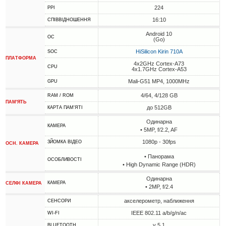
224
PPI
16:10
СПІВВІДНОШЕННЯ
Android 10
ОС
(Go)
HiSilicon Kirin 710A
SOC
ПЛАТФОРМА
4x2GHz Cortex-A73
CPU
4x1.7GHz Cortex-A53
Mali-G51 MP4, 1000MHz
GPU
4/64, 4/128 GB
RAM / ROM
ПАМ'ЯТЬ
до 512GB
КАРТА ПАМ'ЯТІ
Одинарна
КАМЕРА
• 5MP, f/2.2, AF
1080p - 30fps
ЗЙОМКА ВІДЕО
ОСН. КАМЕРА
• Панорама
ОСОБЛИВОСТІ
• High Dynamic Range (HDR)
Одинарна
КАМЕРА
СЕЛФІ КАМЕРА
• 2MP, f/2.4
акселерометр, наближення
СЕНСОРИ
IEEE 802.11 a/b/g/n/ac
WI-FI
v 5.1
BLUETOOTH