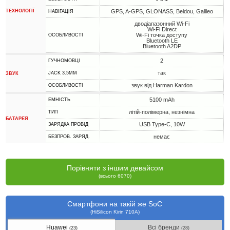
ТЕХНОЛОГІЇ
GPS, A-GPS, GLONASS, Beidou, Galileo
НАВІГАЦІЯ
дводіапазонний Wi-Fi
Wi-Fi Direct
Wi-Fi точка доступу
ОСОБЛИВОСТІ
Bluetooth LE
Bluetooth A2DP
2
ГУЧНОМОВЦІ
так
JACK 3.5MM
ЗВУК
звук від Harman Kardon
ОСОБЛИВОСТІ
5100 mAh
ЕМНІСТЬ
літій-полімерна, незнімна
ТИП
БАТАРЕЯ
USB Type-C, 10W
ЗАРЯДКА ПРОВІД
немає
БЕЗПРОВ. ЗАРЯД.
Порівняти з іншим девайсом
(всього 6070)
Смартфони на такій же SoC
(HiSilicon Kirin 710A)
Huawei
Всі бренди
(23)
(28)