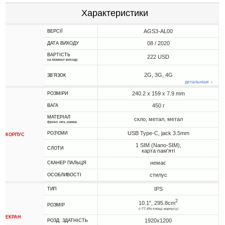
Характеристики
AGS3-AL00
ВЕРСІЇ
08 / 2020
ДАТА ВИХОДУ
ВАРТІСТЬ
222 USD
на момент виходу
2G, 3G, 4G
ЗВ'ЯЗОК
детальніше ↓
240.2 x 159 x 7.9 mm
РОЗМІРИ
450 г
ВАГА
МАТЕРІАЛ
скло, метал, метал
фронт, низ, рамка
USB Type-C, jack 3.5mm
РОЗ'ЄМИ
КОРПУС
1 SIM (Nano-SIM),
СЛОТИ
карта пам'яті
немає
СКАНЕР ПАЛЬЦЯ
стилус
ОСОБЛИВОСТІ
IPS
ТИП
2
10.1", 295.8cm
РОЗМІР
(~77.4% площі корпусу)
ЕКРАН
1920x1200
РОЗД. ЗДАТНІСТЬ