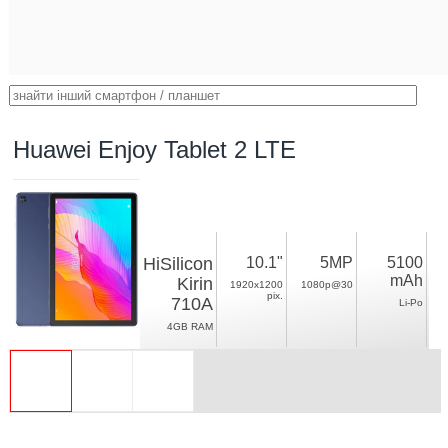
Huawei Enjoy Tablet 2 LTE
HiSilicon
10.1"
5MP
5100
mAh
Kirin
1920x1200
1080p@30
pix.
710A
Li-Po
4GB RAM