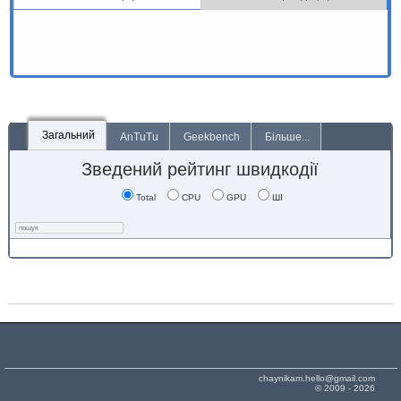
Загальний
AnTuTu
Geekbench
Більше...
Зведений рейтинг швидкодії
Total
CPU
GPU
ШІ
chaynikam.hello@gmail.com
© 2009 - 2026