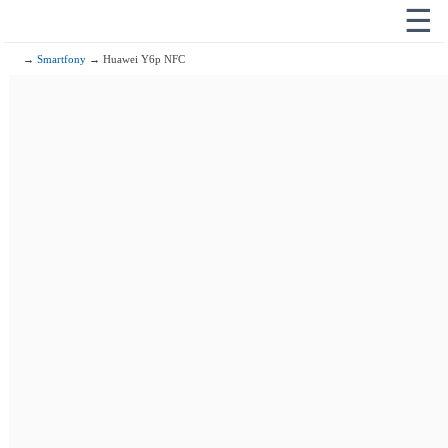
☰
→
Smartfony
→ Huawei Y6p NFC