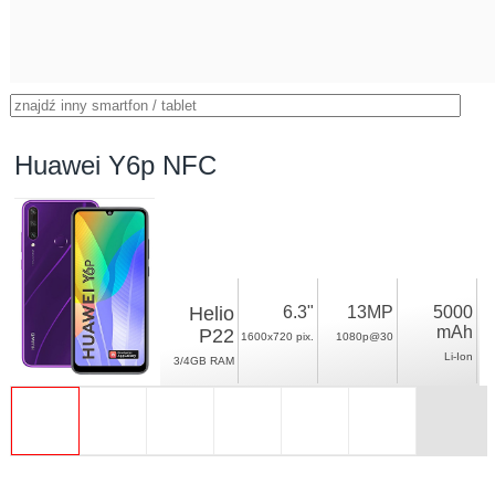
Huawei Y6p NFC
Helio
6.3"
13MP
5000
mAh
P22
1600x720 pix.
1080p@30
Li-Ion
3/4GB RAM