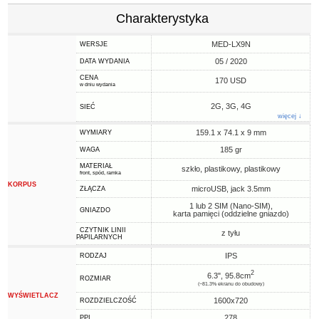
Charakterystyka
MED-LX9N
WERSJE
05 / 2020
DATA WYDANIA
CENA
170 USD
w dniu wydania
2G, 3G, 4G
SIEĆ
więcej ↓
159.1 x 74.1 x 9 mm
WYMIARY
185 gr
WAGA
MATERIAŁ
szkło, plastikowy, plastikowy
front, spód, ramka
KORPUS
microUSB, jack 3.5mm
ZŁĄCZA
1 lub 2 SIM (Nano-SIM),
GNIAZDO
karta pamięci (oddzielne gniazdo)
CZYTNIK LINII
z tyłu
PAPILARNYCH
IPS
RODZAJ
2
6.3", 95.8cm
ROZMIAR
(~81.3% ekranu do obudowy)
WYŚWIETLACZ
1600x720
ROZDZIELCZOŚĆ
278
PPI