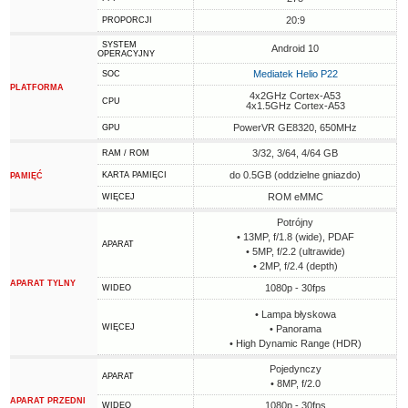
20:9
PROPORCJI
SYSTEM
Android 10
OPERACYJNY
Mediatek Helio P22
SOC
PLATFORMA
4x2GHz Cortex-A53
CPU
4x1.5GHz Cortex-A53
PowerVR GE8320, 650MHz
GPU
3/32, 3/64, 4/64 GB
RAM / ROM
do 0.5GB (oddzielne gniazdo)
KARTA PAMIĘCI
PAMIĘĆ
ROM eMMC
WIĘCEJ
Potrójny
• 13MP, f/1.8 (wide), PDAF
APARAT
• 5MP, f/2.2 (ultrawide)
• 2MP, f/2.4 (depth)
APARAT TYLNY
1080p - 30fps
WIDEO
• Lampa błyskowa
WIĘCEJ
• Panorama
• High Dynamic Range (HDR)
Pojedynczy
APARAT
• 8MP, f/2.0
APARAT PRZEDNI
1080p - 30fps
WIDEO