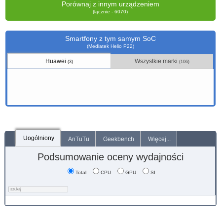
Porównaj z innym urządzeniem
(łącznie - 6070)
Smartfony z tym samym SoC
(Mediatek Helio P22)
Huawei
Wszystkie marki
(3)
(106)
Uogólniony
AnTuTu
Geekbench
Więcej...
Podsumowanie oceny wydajności
Total
CPU
GPU
SI