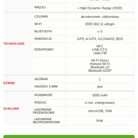
WIĘCEJ
• High Dynamic Range (HDR)
akcelerometr, zbliżeniowy
CZUJNIKI
IEEE 802.11 a/b/g/n
WI-FI
v 5
BLUETOOTH
GPS, A-GPS, GLONASS, BDS
NAWIGACJA
TECHNOLOGIE
NFC
USB OTG
DODATKOWO
radio FM
Wi-Fi Direct
Hotspot Wi-Fi
Bluetooth LE
Bluetooth A2DP
1
GŁOŚNIKI
DŹWIĘK
jest
GNIAZDO 3,5MM
5000 mAh
POJEMNOŚĆ
Li-Ion, zintegrowany
RODZAJ
ZASILANIE
ŁADOWANIE
microUSB, 10W
PRZEWODOWE
ŁADOWANIE
brak
BEZPRZEWODOWE