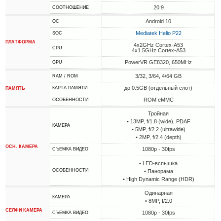
20:9
СООТНОШЕНИЕ
Android 10
ОС
Mediatek Helio P22
SOC
ПЛАТФОРМА
4x2GHz Cortex-A53
CPU
4x1.5GHz Cortex-A53
PowerVR GE8320, 650MHz
GPU
3/32, 3/64, 4/64 GB
RAM / ROM
до 0.5GB (отдельный слот)
КАРТА ПАМЯТИ
ПАМЯТЬ
ROM eMMC
ОСОБЕННОСТИ
Тройная
• 13MP, f/1.8 (wide), PDAF
КАМЕРА
• 5MP, f/2.2 (ultrawide)
• 2MP, f/2.4 (depth)
ОСН. КАМЕРА
1080p - 30fps
СЪЕМКА ВИДЕО
• LED-вспышка
ОСОБЕННОСТИ
• Панорама
• High Dynamic Range (HDR)
Одинарная
КАМЕРА
• 8MP, f/2.0
СЕЛФИ КАМЕРА
1080p - 30fps
СЪЕМКА ВИДЕО