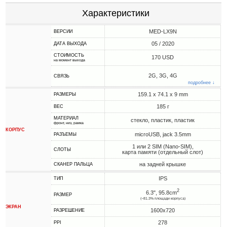
Характеристики
MED-LX9N
ВЕРСИИ
05 / 2020
ДАТА ВЫХОДА
СТОИМОСТЬ
170 USD
на момент выхода
2G, 3G, 4G
СВЯЗЬ
подробнее ↓
159.1 x 74.1 x 9 mm
РАЗМЕРЫ
185 г
ВЕС
МАТЕРИАЛ
стекло, пластик, пластик
фронт, низ, рамка
КОРПУС
microUSB, jack 3.5mm
РАЗЪЕМЫ
1 или 2 SIM (Nano-SIM),
СЛОТЫ
карта памяти (отдельный слот)
на задней крышке
СКАНЕР ПАЛЬЦА
IPS
ТИП
2
6.3", 95.8cm
РАЗМЕР
(~81.3% площади корпуса)
ЭКРАН
1600x720
РАЗРЕШЕНИЕ
278
PPI