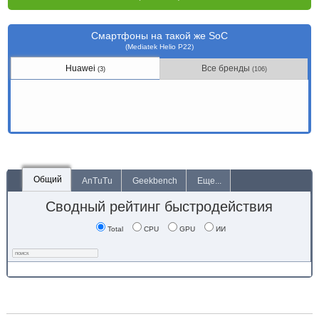
Смартфоны на такой же SoC
(Mediatek Helio P22)
Huawei
Все бренды
(3)
(106)
Общий
AnTuTu
Geekbench
Еще...
Сводный рейтинг быстродействия
Total
CPU
GPU
ИИ