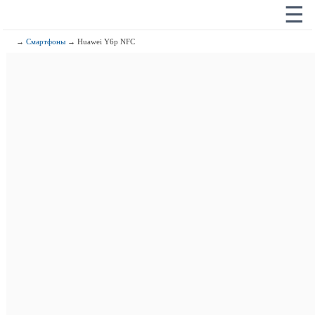
☰
→
Смартфоны
→ Huawei Y6p NFC