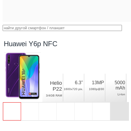
Huawei Y6p NFC
Helio
6.3"
13MP
5000
mAh
P22
1600x720 pix.
1080p@30
Li-Ion
3/4GB RAM