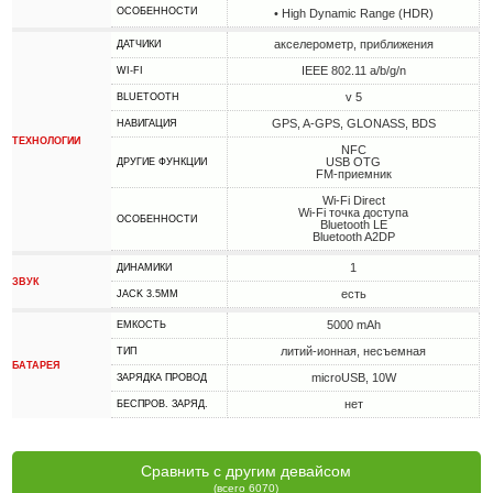
ОСОБЕННОСТИ
• High Dynamic Range (HDR)
акселерометр, приближения
ДАТЧИКИ
IEEE 802.11 a/b/g/n
WI-FI
v 5
BLUETOOTH
GPS, A-GPS, GLONASS, BDS
НАВИГАЦИЯ
ТЕХНОЛОГИИ
NFC
USB OTG
ДРУГИЕ ФУНКЦИИ
FM-приемник
Wi-Fi Direct
Wi-Fi точка доступа
ОСОБЕННОСТИ
Bluetooth LE
Bluetooth A2DP
1
ДИНАМИКИ
ЗВУК
есть
JACK 3.5MM
5000 mAh
ЕМКОСТЬ
литий-ионная, несъемная
ТИП
БАТАРЕЯ
microUSB, 10W
ЗАРЯДКА ПРОВОД
нет
БЕСПРОВ. ЗАРЯД.
Сравнить с другим девайсом
(всего 6070)