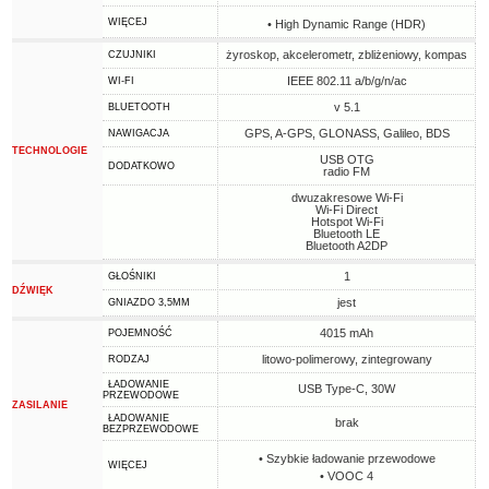
WIĘCEJ
• High Dynamic Range (HDR)
żyroskop, akcelerometr, zbliżeniowy, kompas
CZUJNIKI
IEEE 802.11 a/b/g/n/ac
WI-FI
v 5.1
BLUETOOTH
GPS, A-GPS, GLONASS, Galileo, BDS
NAWIGACJA
TECHNOLOGIE
USB OTG
DODATKOWO
radio FM
dwuzakresowe Wi-Fi
Wi-Fi Direct
Hotspot Wi-Fi
Bluetooth LE
Bluetooth A2DP
1
GŁOŚNIKI
DŹWIĘK
jest
GNIAZDO 3,5MM
4015 mAh
POJEMNOŚĆ
litowo-polimerowy, zintegrowany
RODZAJ
ŁADOWANIE
USB Type-C, 30W
PRZEWODOWE
ZASILANIE
ŁADOWANIE
brak
BEZPRZEWODOWE
• Szybkie ładowanie przewodowe
WIĘCEJ
• VOOC 4