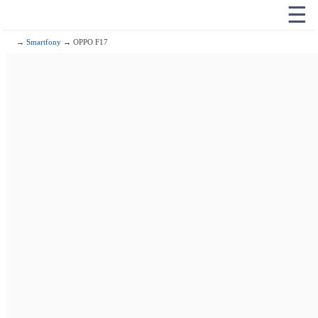
☰
→
Smartfony
→ OPPO F17