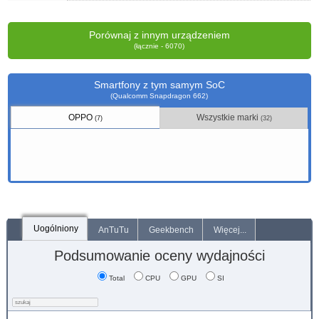
Porównaj z innym urządzeniem
(łącznie - 6070)
Smartfony z tym samym SoC
(Qualcomm Snapdragon 662)
OPPO
Wszystkie marki
(7)
(32)
Uogólniony
AnTuTu
Geekbench
Więcej...
Podsumowanie oceny wydajności
Total
CPU
GPU
SI