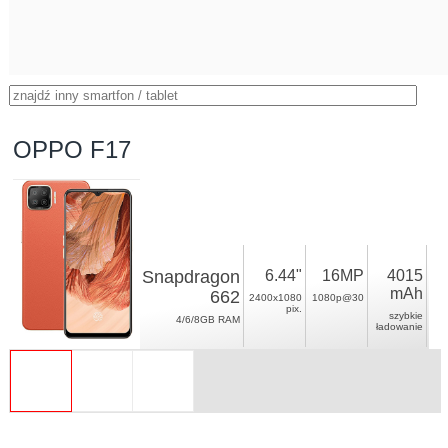
OPPO F17
Snapdragon
6.44"
16MP
4015
mAh
662
2400x1080
1080p@30
pix.
szybkie
4/6/8GB RAM
ładowanie