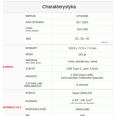
Charakterystyka
CPH2095
WERSJE
09 / 2020
DATA WYDANIA
CENA
244 USD
w dniu wydania
2G, 3G, 4G
SIEĆ
więcej ↓
159.8 x 72.8 x 7.5 mm
WYMIARY
163 gr
WAGA
MATERIAŁ
szkło, plastikowy, metal
front, spód, ramka
KORPUS
USB Type-C, jack 3.5mm
ZŁĄCZA
2 SIM (Nano-SIM),
GNIAZDO
karta pamięci (oddzielne gniazdo)
CZYTNIK LINII
w ekranie
PAPILARNYCH
Super AMOLED
RODZAJ
2
6.44", 100.1cm
ROZMIAR
(~86.1% ekranu do obudowy)
WYŚWIETLACZ
2400x1080
ROZDZIELCZOŚĆ
409
PPI