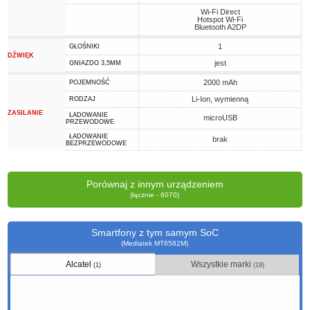
Wi-Fi Direct
Hotspot Wi-Fi
Bluetooth A2DP
1
GŁOŚNIKI
DŹWIĘK
jest
GNIAZDO 3,5MM
2000 mAh
POJEMNOŚĆ
Li-Ion, wymienną
RODZAJ
ZASILANIE
ŁADOWANIE
microUSB
PRZEWODOWE
ŁADOWANIE
brak
BEZPRZEWODOWE
Porównaj z innym urządzeniem
(łącznie - 6070)
Smartfony z tym samym SoC
(Mediatek MT6582M)
Alcatel
Wszystkie marki
(1)
(19)