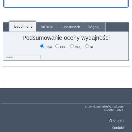
Uogólniony
AnTuTu
Geekbench
Więcej...
Podsumowanie oceny wydajności
Total
CPU
GPU
SI
chaynikam.hello@gmail.com
© 2009 - 2026
O stronie
Kontakt