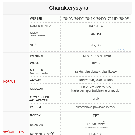
Charakterystyka
7040A, 7040F, 7041X, 7040D, 7041D, 7040E
WERSJE
04 / 2014
DATA WYDANIA
CENA
144 USD
w dniu wydania
2G, 3G
SIEĆ
więcej ↓
141 x 71.8 x 9.9 mm
WYMIARY
162 gr
WAGA
MATERIAŁ
szkło, plastikowy, plastikowy
front, spód, ramka
microUSB, jack 3.5mm
ZŁĄCZA
KORPUS
1 lub 2 SIM (Micro-SIM),
GNIAZDO
karta pamięci (oddzielne gniazdo)
CZYTNIK LINII
brak
PAPILARNYCH
oleofobowa powłoka ekranu
WIĘCEJ
TFT
RODZAJ
2
5", 68.9cm
ROZMIAR
(~68% ekranu do obudowy)
WYŚWIETLACZ
854x480
ROZDZIELCZOŚĆ