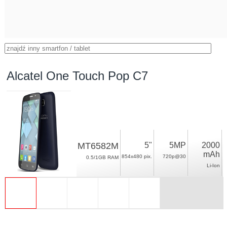
Alcatel One Touch Pop C7
MT6582M
5"
5MP
2000
mAh
854x480 pix.
720p@30
0.5/1GB RAM
Li-Ion