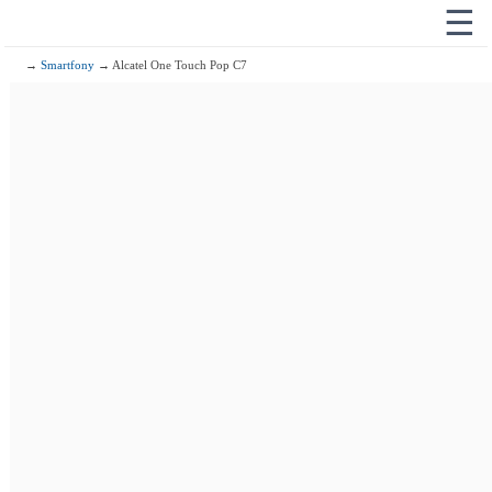
☰
→
Smartfony
→ Alcatel One Touch Pop C7