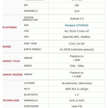
196
PPI
16:9
PROPORCJI
SYSTEM
Android 4.4
OPERACYJNY
Mediatek MT6582M
SOC
PLATFORMA
4x1.3GHz Cortex-A7
CPU
Mali-400 MP2, 400MHz
GPU
0.5/4, 1/4 GB
RAM / ROM
PAMIĘĆ
do 32GB (oddzielne gniazdo)
KARTA PAMIĘCI
Pojedynczy
APARAT
• 5MP
APARAT TYLNY
720p - 30fps
WIDEO
Pojedynczy
APARAT
APARAT PRZEDNI
• 0.3MP
akcelerometr, zbliżeniowy
CZUJNIKI
IEEE 802.11 a/b/g/n
WI-FI
v 4
BLUETOOTH
GPS, A-GPS
TECHNOLOGIE
NAWIGACJA
radio FM
DODATKOWO