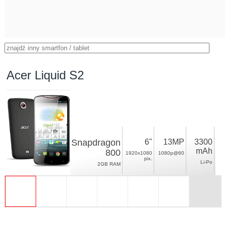
Acer Liquid S2
Snapdragon
6"
13MP
3300
mAh
800
1920x1080
1080p@60
pix.
Li-Po
2GB RAM