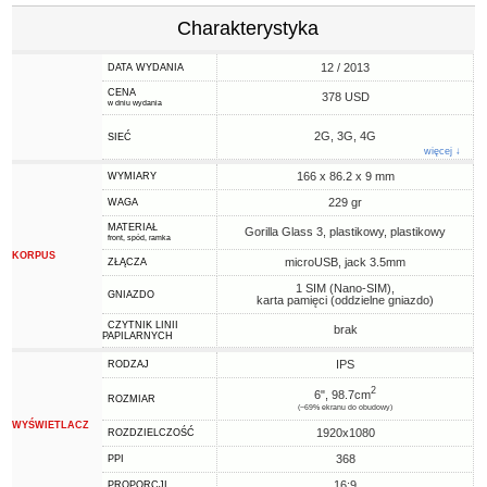
Charakterystyka
12 / 2013
DATA WYDANIA
CENA
378 USD
w dniu wydania
2G, 3G, 4G
SIEĆ
więcej ↓
166 x 86.2 x 9 mm
WYMIARY
229 gr
WAGA
MATERIAŁ
Gorilla Glass 3, plastikowy, plastikowy
front, spód, ramka
KORPUS
microUSB, jack 3.5mm
ZŁĄCZA
1 SIM (Nano-SIM),
GNIAZDO
karta pamięci (oddzielne gniazdo)
CZYTNIK LINII
brak
PAPILARNYCH
IPS
RODZAJ
2
6", 98.7cm
ROZMIAR
(~69% ekranu do obudowy)
WYŚWIETLACZ
1920x1080
ROZDZIELCZOŚĆ
368
PPI
16:9
PROPORCJI