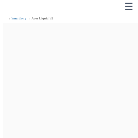
☰
→
Smartfony
→ Acer Liquid S2