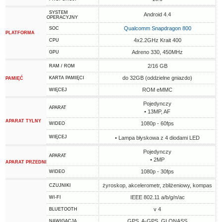
SYSTEM
Android 4.4
OPERACYJNY
Qualcomm Snapdragon 800
SOC
PLATFORMA
4x2.2GHz Krait 400
CPU
Adreno 330, 450MHz
GPU
2/16 GB
RAM / ROM
do 32GB (oddzielne gniazdo)
KARTA PAMIĘCI
PAMIĘĆ
ROM eMMC
WIĘCEJ
Pojedynczy
APARAT
• 13MP, AF
APARAT TYLNY
1080p - 60fps
WIDEO
WIĘCEJ
• Lampa błyskowa z 4 diodami LED
Pojedynczy
APARAT
• 2MP
APARAT PRZEDNI
1080p - 30fps
WIDEO
żyroskop, akcelerometr, zbliżeniowy, kompas
CZUJNIKI
IEEE 802.11 a/b/g/n/ac
WI-FI
v 4
BLUETOOTH
GPS, A-GPS, GLONASS
NAWIGACJA