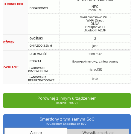
TECHNOLOGIE
NFC
DODATKOWO
radio FM
dwuzakresowe Wi-Fi
Wi-Fi Direct
DLNA
Hotspot Wi-Fi
Bluetooth A2DP
2
GŁOŚNIKI
DŹWIĘK
jest
GNIAZDO 3,5MM
3300 mAh
POJEMNOŚĆ
litowo-polimerowy, zintegrowany
RODZAJ
ZASILANIE
ŁADOWANIE
microUSB
PRZEWODOWE
ŁADOWANIE
brak
BEZPRZEWODOWE
Porównaj z innym urządzeniem
(łącznie - 6070)
Smartfony z tym samym SoC
(Qualcomm Snapdragon 800)
Acer
Wszystkie marki
(1)
(10)