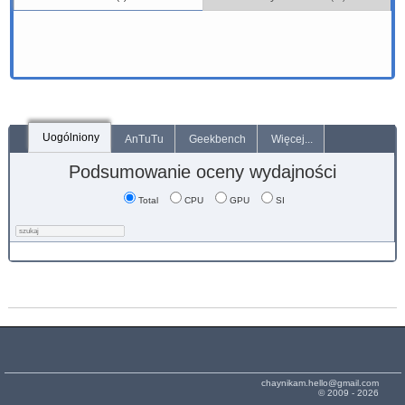
Uogólniony
AnTuTu
Geekbench
Więcej...
Podsumowanie oceny wydajności
Total
CPU
GPU
SI
chaynikam.hello@gmail.com
© 2009 - 2026