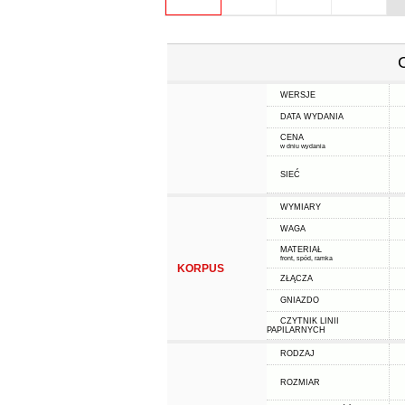
WERSJE
DATA WYDANIA
CENA
w dniu wydania
SIEĆ
WYMIARY
WAGA
MATERIAŁ
front, spód, ramka
KORPUS
ZŁĄCZA
GNIAZDO
CZYTNIK LINII
PAPILARNYCH
RODZAJ
ROZMIAR