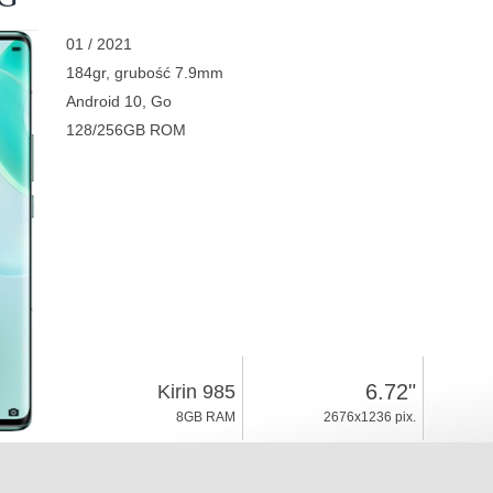
01 / 2021
184gr, grubość 7.9mm
Android 10, Go
128/256GB ROM
6.72"
Kirin 985
8GB RAM
2676x1236 pix.