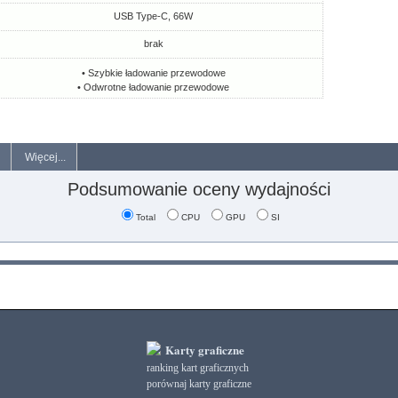
USB Type-C, 66W
brak
• Szybkie ładowanie przewodowe
• Odwrotne ładowanie przewodowe
Więcej...
Podsumowanie oceny wydajności
Total
CPU
GPU
SI
Karty graficzne
ranking kart graficznych
porównaj karty graficzne