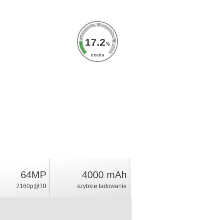
17.2
%
ocena
64MP
4000 mAh
2160p@30
szybkie ładowanie