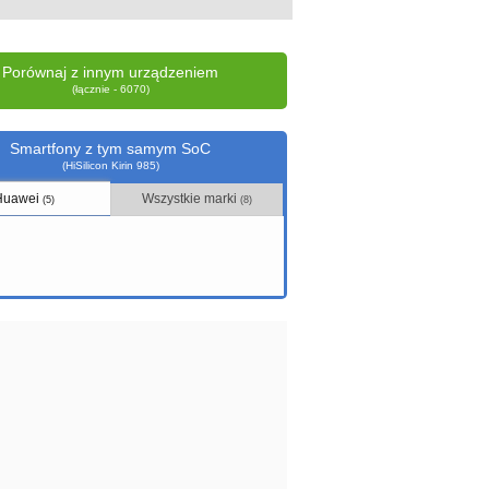
Porównaj z innym urządzeniem
(łącznie - 6070)
Smartfony z tym samym SoC
(HiSilicon Kirin 985)
Huawei
Wszystkie marki
(5)
(8)