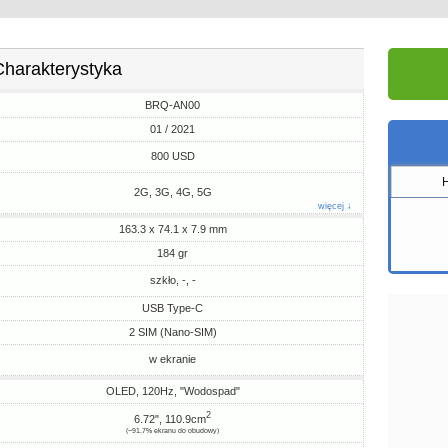
Charakterystyka
BRQ-AN00
01 / 2021
800 USD
2G, 3G, 4G, 5G
więcej ↓
163.3 x 74.1 x 7.9 mm
184 gr
szkło, -, -
USB Type-C
2 SIM (Nano-SIM)
w ekranie
OLED, 120Hz, "Wodospad"
2
6.72", 110.9cm
(~91.7% ekranu do obudowy)