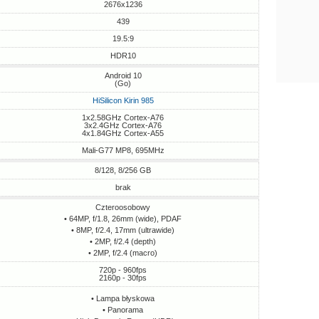
2676x1236
439
19.5:9
HDR10
Android 10
(Go)
HiSilicon Kirin 985
1x2.58GHz Cortex-A76
3x2.4GHz Cortex-A76
4x1.84GHz Cortex-A55
Mali-G77 MP8, 695MHz
8/128, 8/256 GB
brak
Czteroosobowy
• 64MP, f/1.8, 26mm (wide), PDAF
• 8MP, f/2.4, 17mm (ultrawide)
• 2MP, f/2.4 (depth)
• 2MP, f/2.4 (macro)
720p - 960fps
2160p - 30fps
• Lampa błyskowa
• Panorama