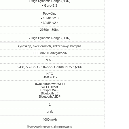
• High Dynamic Range (HDR)
• Gyro-EIS
Podwójny
• 16MP, f/2.0
• 32MP, f/2.4
2160p - 30fps
• High Dynamic Range (HDR)
żyroskop, akcelerometr, zbliżeniowy, kompas
IEEE 802.11 a/b/g/n/ac/6
v 5.2
GPS, A-GPS, GLONASS, Galileo, BDS, QZSS
NFC
USB OTG
dwuzakresowe Wi-Fi
Wi-Fi Direct
Hotspot Wi-Fi
Bluetooth LE
Bluetooth A2DP
1
brak
4000 mAh
litowo-polimerowy, zintegrowany