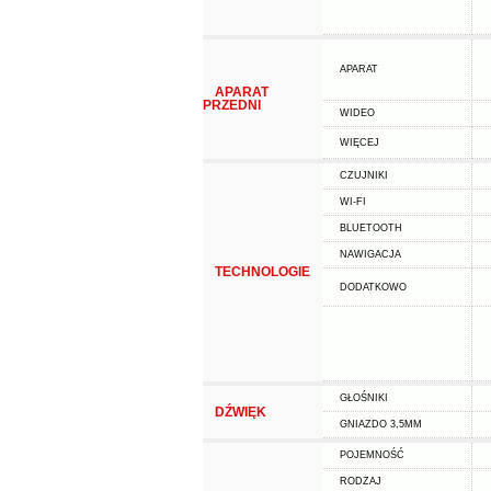
APARAT
APARAT
PRZEDNI
WIDEO
WIĘCEJ
CZUJNIKI
WI-FI
BLUETOOTH
NAWIGACJA
TECHNOLOGIE
DODATKOWO
GŁOŚNIKI
DŹWIĘK
GNIAZDO 3,5MM
POJEMNOŚĆ
RODZAJ