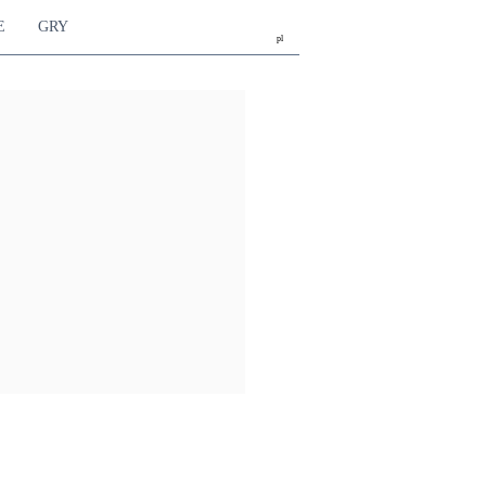
E
GRY
pl