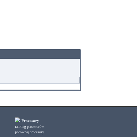
Procesory
ranking procesorów
porównaj procesory