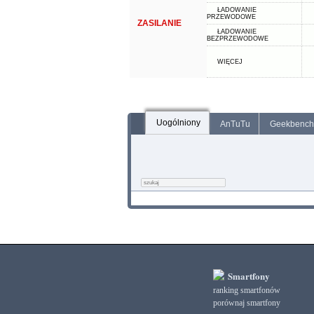
ŁADOWANIE
PRZEWODOWE
ZASILANIE
ŁADOWANIE
BEZPRZEWODOWE
WIĘCEJ
Uogólniony
AnTuTu
Geekbench
Smartfony
ranking smartfonów
porównaj smartfony