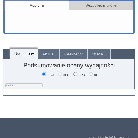
Apple
Wszystkie marki
(6)
(6)
Uogólniony
AnTuTu
Geekbench
Więcej...
Podsumowanie oceny wydajności
Total
CPU
GPU
SI
chaynikam.hello@gmail.com