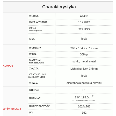
Charakterystyka
A1432
WERSJE
10 / 2012
DATA WYDANIA
CENA
222 USD
w dniu wydania
brak
SIEĆ
200 x 134.7 x 7.2 mm
WYMIARY
308 gr
WAGA
MATERIAŁ
szkło, metal, metal
front, spód, ramka
KORPUS
Lightning, jack 3.5mm
ZŁĄCZA
CZYTNIK LINII
brak
PAPILARNYCH
oleofobowa powłoka ekranu
WIĘCEJ
IPS
RODZAJ
2
7.9", 193.3cm
ROZMIAR
(~71.7% ekranu do obudowy)
1024x768
ROZDZIELCZOŚĆ
WYŚWIETLACZ
162
PPI