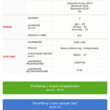
dwuzakresowe Wi-Fi
Bluetooth EDR
Bluetooth A2DP
Siri
2
GŁOŚNIKI
głos - 68
GŁOŚNOŚĆ
dźwięk - 65
DŹWIĘK
(decybeli)
dzwonek - 75
jest
GNIAZDO 3,5MM
4490 mAh
POJEMNOŚĆ
litowo-polimerowy, zintegrowany
RODZAJ
ŻYWOTNOŚĆ BATERII
Wideo - 10
(godzin)
ZASILANIE
ŁADOWANIE
Lightning
PRZEWODOWE
ŁADOWANIE
brak
BEZPRZEWODOWE
Porównaj z innym urządzeniem
(łącznie - 6070)
Smartfony z tym samym SoC
(Apple A5)