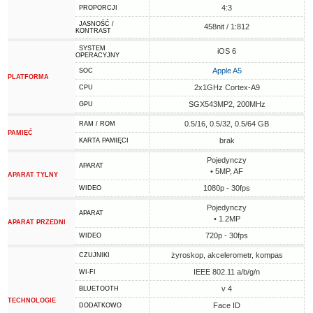
4:3
PROPORCJI
JASNOŚĆ /
458nit / 1:812
KONTRAST
SYSTEM
iOS 6
OPERACYJNY
Apple A5
SOC
PLATFORMA
2x1GHz Cortex-A9
CPU
SGX543MP2, 200MHz
GPU
0.5/16, 0.5/32, 0.5/64 GB
RAM / ROM
PAMIĘĆ
brak
KARTA PAMIĘCI
Pojedynczy
APARAT
• 5MP, AF
APARAT TYLNY
1080p - 30fps
WIDEO
Pojedynczy
APARAT
• 1.2MP
APARAT PRZEDNI
720p - 30fps
WIDEO
żyroskop, akcelerometr, kompas
CZUJNIKI
IEEE 802.11 a/b/g/n
WI-FI
v 4
BLUETOOTH
TECHNOLOGIE
Face ID
DODATKOWO