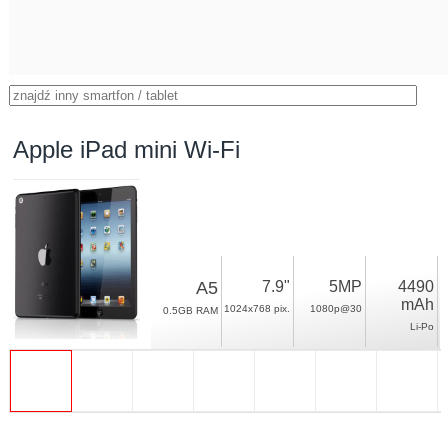
Apple iPad mini Wi-Fi
A5
7.9"
5MP
4490
mAh
1024x768 pix.
1080p@30
0.5GB RAM
Li-Po