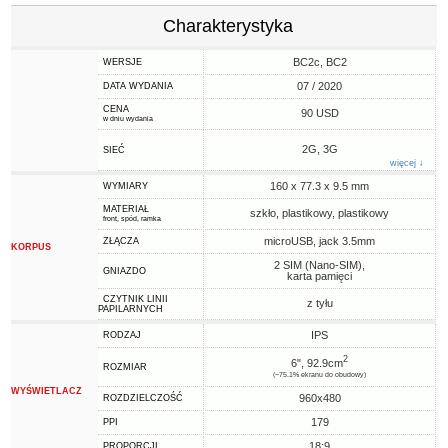
Charakterystyka
BC2c, BC2
WERSJE
07 / 2020
DATA WYDANIA
CENA
90 USD
w dniu wydania
2G, 3G
SIEĆ
więcej ↓
160 x 77.3 x 9.5 mm
WYMIARY
MATERIAŁ
szkło, plastikowy, plastikowy
front, spód, ramka
microUSB, jack 3.5mm
ZŁĄCZA
KORPUS
2 SIM (Nano-SIM),
GNIAZDO
karta pamięci
CZYTNIK LINII
z tyłu
PAPILARNYCH
IPS
RODZAJ
2
6", 92.9cm
ROZMIAR
(~75.1% ekranu do obudowy)
WYŚWIETLACZ
960x480
ROZDZIELCZOŚĆ
179
PPI
18:9
PROPORCJI