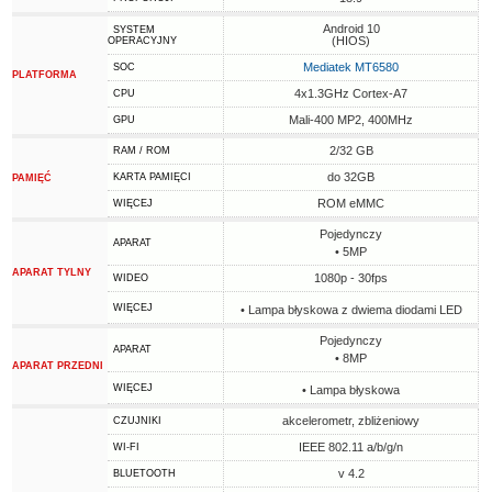
Android 10
SYSTEM
(HIOS)
OPERACYJNY
Mediatek MT6580
SOC
PLATFORMA
4x1.3GHz Cortex-A7
CPU
Mali-400 MP2, 400MHz
GPU
2/32 GB
RAM / ROM
do 32GB
KARTA PAMIĘCI
PAMIĘĆ
ROM eMMC
WIĘCEJ
Pojedynczy
APARAT
• 5MP
APARAT TYLNY
1080p - 30fps
WIDEO
WIĘCEJ
• Lampa błyskowa z dwiema diodami LED
Pojedynczy
APARAT
• 8MP
APARAT PRZEDNI
WIĘCEJ
• Lampa błyskowa
akcelerometr, zbliżeniowy
CZUJNIKI
IEEE 802.11 a/b/g/n
WI-FI
v 4.2
BLUETOOTH