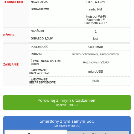
GPS, A-GPS
TECHNOLOGIE
NAWIGACJA
radio FM
DODATKOWO
Hotspot Wi-Fi
Bluetooth LE
Bluetooth A2DP
1
GŁOŚNIKI
DŹWIĘK
jest
GNIAZDO 3,5MM
5000 mAh
POJEMNOŚĆ
litowo-polimerowy, zintegrowany
RODZAJ
ŻYWOTNOŚĆ BATERII
Rozmowa - 23:40
(godzin)
ZASILANIE
ŁADOWANIE
microUSB
PRZEWODOWE
ŁADOWANIE
brak
BEZPRZEWODOWE
Porównaj z innym urządzeniem
(łącznie - 6070)
Smartfony z tym samym SoC
(Mediatek MT6580)