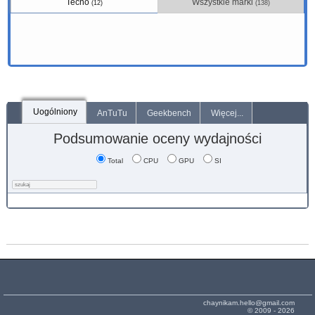
Tecno
Wszystkie marki
(12)
(138)
Uogólniony
AnTuTu
Geekbench
Więcej...
Podsumowanie oceny wydajności
Total
CPU
GPU
SI
chaynikam.hello@gmail.com
© 2009 - 2026