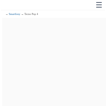
☰
→
Smartfony
→ Tecno Pop 4