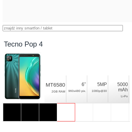
Tecno Pop 4
MT6580
6"
5MP
5000
mAh
960x480 pix.
1080p@30
2GB RAM
Li-Po