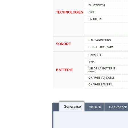
BLUETOOTH
TECHNOLOGIES
GPS
EN OUTRE
HAUT-PARLEURS
SONORE
CONECTOR 3,5MM
CAPACITÉ
TYPE
VIE DE LA BATTERIE
BATTERIE
(heures)
CHARGE VIA CÂBLE
CHARGE SANS FIL
Généralisé
AnTuTu
Geekbench