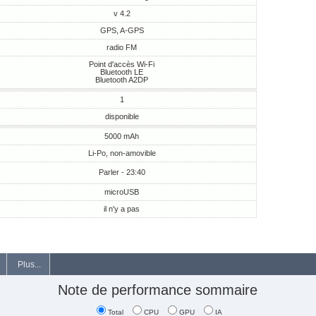
v 4.2
GPS, A-GPS
radio FM
Point d'accès Wi-Fi
Bluetooth LE
Bluetooth A2DP
1
disponible
5000 mAh
Li-Po, non-amovible
Parler - 23:40
microUSB
il n'y a pas
Plus...
Note de performance sommaire
Total
CPU
GPU
IA