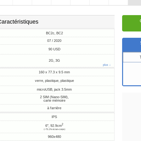
aractéristiques
BC2c, BC2
07 / 2020
90 USD
2G, 3G
plus ↓
160 x 77.3 x 9.5 mm
verre, plastique, plastique
microUSB, jack 3.5mm
2 SIM (Nano-SIM),
carte mémoire
à l'arrière
IPS
2
6", 92.9cm
(~75.1% écran-corps)
960x480