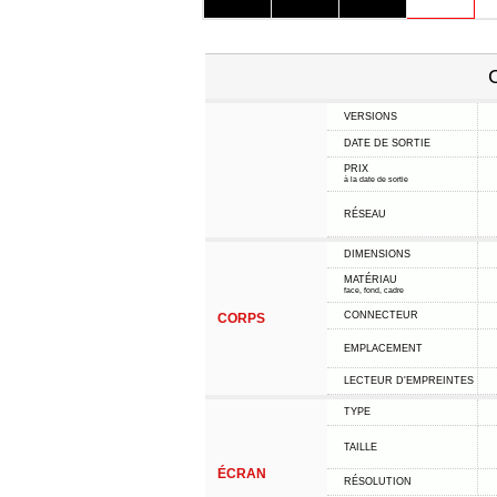
C
VERSIONS
DATE DE SORTIE
PRIX
à la date de sortie
RÉSEAU
DIMENSIONS
MATÉRIAU
face, fond, cadre
CONNECTEUR
CORPS
EMPLACEMENT
LECTEUR D'EMPREINTES
TYPE
TAILLE
ÉCRAN
RÉSOLUTION