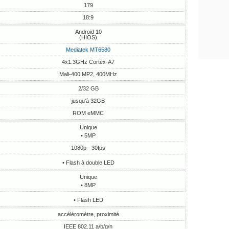
179
18:9
Android 10
(HIOS)
Mediatek MT6580
4x1.3GHz Cortex-A7
Mali-400 MP2, 400MHz
2/32 GB
jusqu'à 32GB
ROM eMMC
Unique
• 5MP
1080p - 30fps
• Flash à double LED
Unique
• 8MP
• Flash LED
accéléromètre, proximité
IEEE 802.11 a/b/g/n