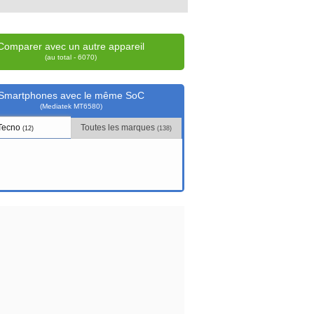
Comparer avec un autre appareil
(au total - 6070)
Smartphones avec le même SoC
(Mediatek MT6580)
Tecno
Toutes les marques
(12)
(138)