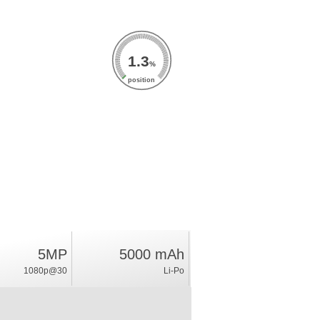
1.3
%
position
5MP
5000 mAh
1080p@30
Li-Po