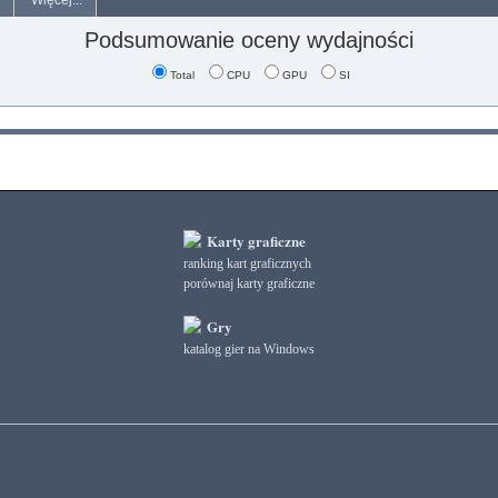
Więcej...
Podsumowanie oceny wydajności
Total
CPU
GPU
SI
Karty graficzne
ranking kart graficznych
porównaj karty graficzne
Gry
katalog gier na Windows