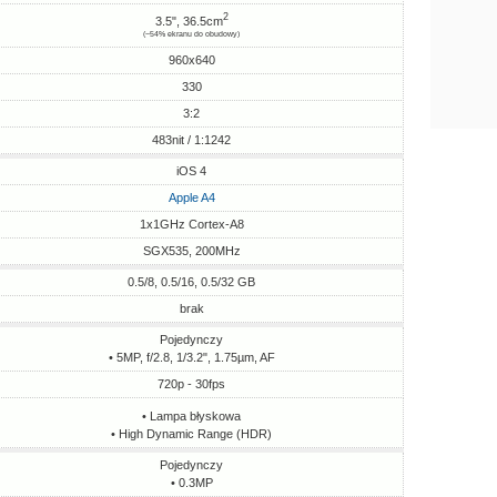
2
3.5", 36.5cm
(~54% ekranu do obudowy)
960x640
330
3:2
483nit / 1:1242
iOS 4
Apple A4
1x1GHz Cortex-A8
SGX535, 200MHz
0.5/8, 0.5/16, 0.5/32 GB
brak
Pojedynczy
• 5MP, f/2.8, 1/3.2", 1.75µm, AF
720p - 30fps
• Lampa błyskowa
• High Dynamic Range (HDR)
Pojedynczy
• 0.3MP