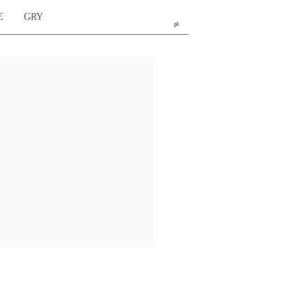
E
GRY
pl