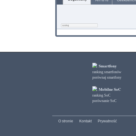
AnTuTu
Geekbench
Smartfony
ranking smartfonów
porównaj smartfony
Mobilne SoC
ranking SoC
porównanie SoC
O stronie
Kontakt
Prywatność