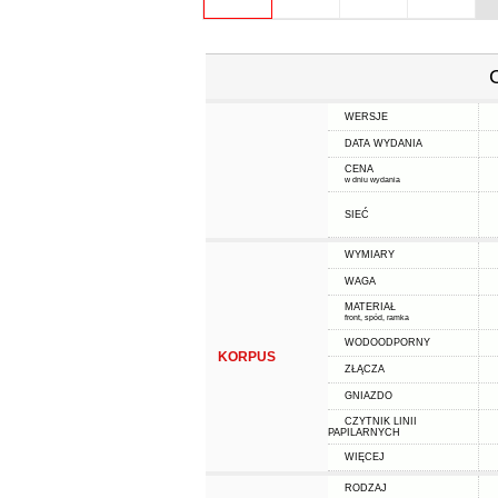
WERSJE
DATA WYDANIA
CENA
w dniu wydania
SIEĆ
WYMIARY
WAGA
MATERIAŁ
front, spód, ramka
WODOODPORNY
KORPUS
ZŁĄCZA
GNIAZDO
CZYTNIK LINII
PAPILARNYCH
WIĘCEJ
RODZAJ