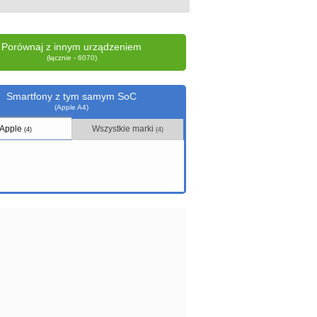
Porównaj z innym urządzeniem
(łącznie - 6070)
Smartfony z tym samym SoC
(Apple A4)
Apple
Wszystkie marki
(4)
(4)