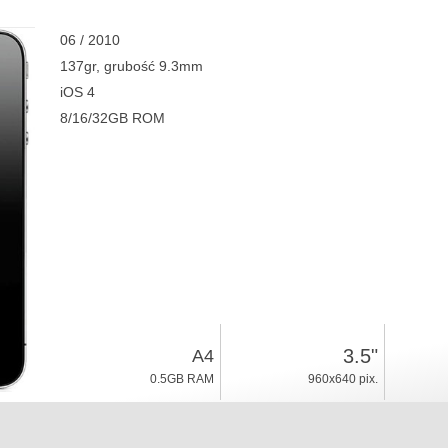
06 / 2010
137gr, grubość 9.3mm
iOS 4
8/16/32GB ROM
3.5"
A4
0.5GB RAM
960x640 pix.