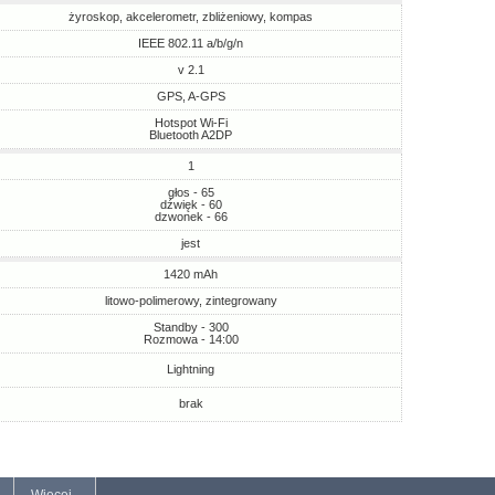
żyroskop, akcelerometr, zbliżeniowy, kompas
IEEE 802.11 a/b/g/n
v 2.1
GPS, A-GPS
Hotspot Wi-Fi
Bluetooth A2DP
1
głos - 65
dźwięk - 60
dzwonek - 66
jest
1420 mAh
litowo-polimerowy, zintegrowany
Standby - 300
Rozmowa - 14:00
Lightning
brak