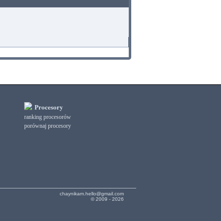
Procesory
ranking procesorów
porównaj procesory
chaynikam.hello@gmail.com
© 2009 - 2026