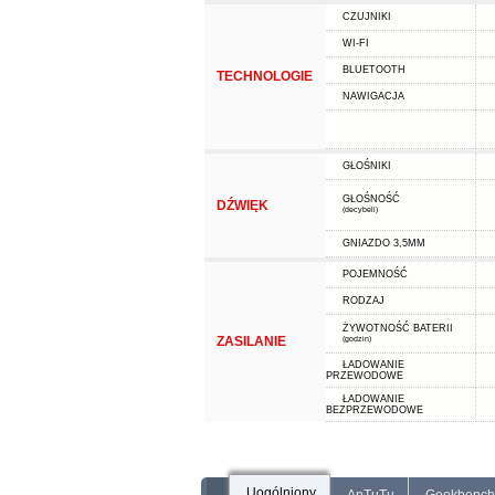
CZUJNIKI
WI-FI
BLUETOOTH
TECHNOLOGIE
NAWIGACJA
GŁOŚNIKI
GŁOŚNOŚĆ
DŹWIĘK
(decybeli)
GNIAZDO 3,5MM
POJEMNOŚĆ
RODZAJ
ŻYWOTNOŚĆ BATERII
ZASILANIE
(godzin)
ŁADOWANIE
PRZEWODOWE
ŁADOWANIE
BEZPRZEWODOWE
Uogólniony