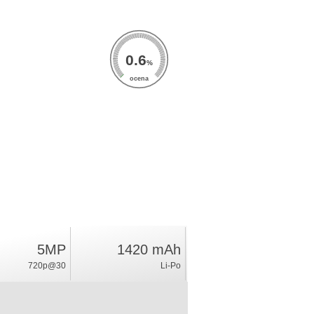
0.6
%
ocena
5MP
1420 mAh
720p@30
Li-Po