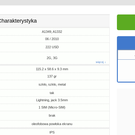
Charakterystyka
A1349, A1332
06 / 2010
222 USD
2G, 3G
więcej ↓
115.2 x 58.6 x 9.3 mm
137 gr
szkło, szkło, metal
tak
Lightning, jack 3.5mm
1 SIM (Micro-SIM)
brak
oleofobowa powłoka ekranu
IPS