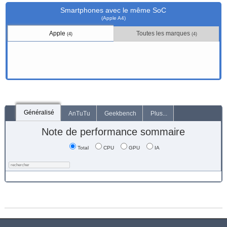
Smartphones avec le même SoC
(Apple A4)
Apple
Toutes les marques
(4)
(4)
Généralisé
AnTuTu
Geekbench
Plus...
Note de performance sommaire
Total
CPU
GPU
IA