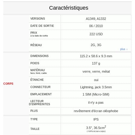
Caractéristiques
A1349, A1332
VERSIONS
06 / 2010
DATE DE SORTIE
PRIX
222 USD
à la date de sortie
2G, 3G
RÉSEAU
plus ↓
115.2 x 58.6 x 9.3 mm
DIMENSIONS
137 g
POIDS
MATÉRIAU
verre, verre, métal
face, fond, cadre
oui
ÉTANCHE
CORPS
Lightning, jack 3.5mm
CONNECTEUR
1 SIM (Micro-SIM)
EMPLACEMENT
LECTEUR
il n'y a pas
D'EMPREINTES
revêtement d'écran oléophobe
PLUS
IPS
TYPE
2
3.5", 36.5cm
TAILLE
(~54% écran-corps)