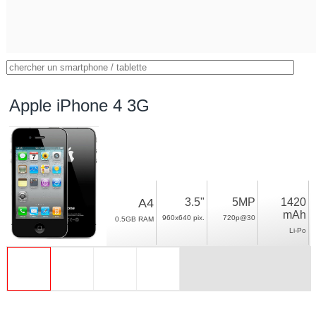
Apple iPhone 4 3G
A4
3.5"
5MP
1420
mAh
960x640 pix.
720p@30
0.5GB RAM
Li-Po