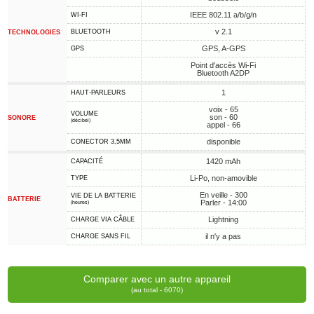
IEEE 802.11 a/b/g/n
WI-FI
v 2.1
BLUETOOTH
TECHNOLOGIES
GPS, A-GPS
GPS
Point d'accès Wi-Fi
Bluetooth A2DP
1
HAUT-PARLEURS
voix - 65
VOLUME
son - 60
SONORE
(décibel)
appel - 66
disponible
CONECTOR 3,5MM
1420 mAh
CAPACITÉ
Li-Po, non-amovible
TYPE
En veille - 300
VIE DE LA BATTERIE
BATTERIE
Parler - 14:00
(heures)
Lightning
CHARGE VIA CÂBLE
il n'y a pas
CHARGE SANS FIL
Comparer avec un autre appareil
(au total - 6070)