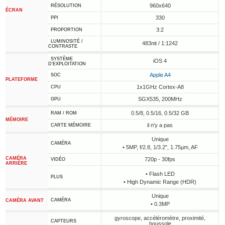
960x640
RÉSOLUTION
ÉCRAN
330
PPI
3:2
PROPORTION
LUMINOSITÉ /
483nit / 1:1242
CONTRASTE
SYSTÈME
iOS 4
D'EXPLOITATION
Apple A4
SOC
PLATEFORME
1x1GHz Cortex-A8
CPU
SGX535, 200MHz
GPU
0.5/8, 0.5/16, 0.5/32 GB
RAM / ROM
MÉMOIRE
il n'y a pas
CARTE MÉMOIRE
Unique
CAMÉRA
• 5MP, f/2.8, 1/3.2", 1.75µm, AF
CAMÉRA
720p - 30fps
VIDÉO
ARRIÈRE
• Flash LED
PLUS
• High Dynamic Range (HDR)
Unique
CAMÉRA
CAMÉRA AVANT
• 0.3MP
gyroscope, accéléromètre, proximité,
CAPTEURS
boussole