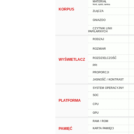
MATERIAŁ
front, spód, ramka
KORPUS
ZŁĄCZA
GNIAZDO
CZYTNIK LINII
PAPILARNYCH
RODZAJ
ROZMIAR
ROZDZIELCZOŚĆ
WYŚWIETLACZ
PPI
PROPORCJI
JASNOŚĆ / KONTRAST
SYSTEM OPERACYJNY
SOC
PLATFORMA
CPU
GPU
RAM / ROM
PAMIĘĆ
KARTA PAMIĘCI