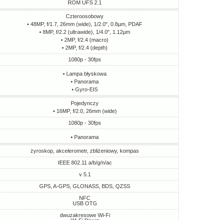
ROM UFS 2.1
Czteroosobowy
• 48MP, f/1.7, 26mm (wide), 1/2.0", 0.8µm, PDAF
• 8MP, f/2.2 (ultrawide), 1/4.0", 1.12µm
• 2MP, f/2.4 (macro)
• 2MP, f/2.4 (depth)
1080p - 30fps
• Lampa błyskowa
• Panorama
• Gyro-EIS
Pojedynczy
• 16MP, f/2.0, 26mm (wide)
1080p - 30fps
• Panorama
żyroskop, akcelerometr, zbliżeniowy, kompas
IEEE 802.11 a/b/g/n/ac
v 5.1
GPS, A-GPS, GLONASS, BDS, QZSS
NFC
USB OTG
dwuzakresowe Wi-Fi