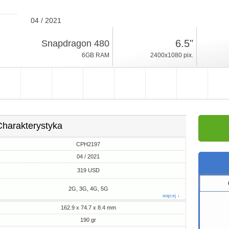
04 / 2021
190gr, grubość 8.4mm
6.5"
Snapdragon 480
Android 11
6GB RAM
2400x1080 pix.
128GB ROM
Charakterystyka
CPH2197
04 / 2021
319 USD
2G, 3G, 4G, 5G
więcej ↓
162.9 x 74.7 x 8.4 mm
190 gr