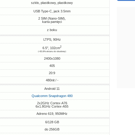
szkło, plastikowy, plastikowy
USB Type-C, jack 3.5mm
2 SIM (Nano-SIM),
karta pamięci
z boku
LTPS, 90Hz
2
6.5", 102cm
(~83.8% ekranu do obudowy)
2400x1080
405
20:9
480nit / -
Android 11
Qualcomm Snapdragon 480
2x2GHz Cortex-A76
6x1.8GHz Cortex-A55
Adreno 619, 950MHz
6/128 GB
do 256GB