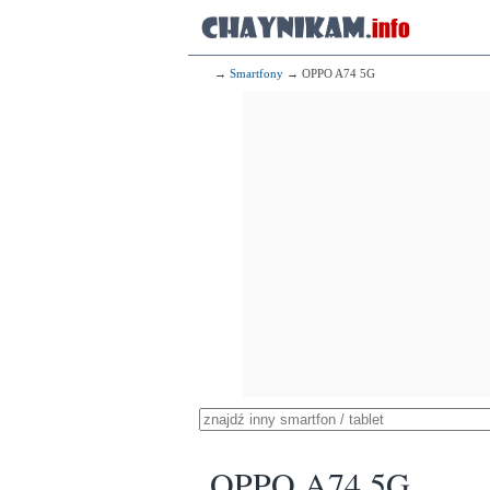
→
Smartfony
→ OPPO A74 5G
OPPO A74 5G