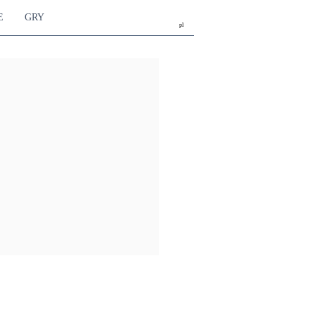
E
GRY
pl