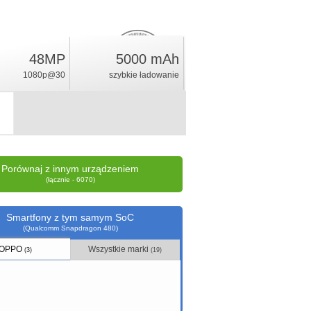
48MP
5000 mAh
12.6
%
1080p@30
szybkie ładowanie
ocena
Porównaj z innym urządzeniem
(łącznie - 6070)
Smartfony z tym samym SoC
(Qualcomm Snapdragon 480)
OPPO
Wszystkie marki
(3)
(19)