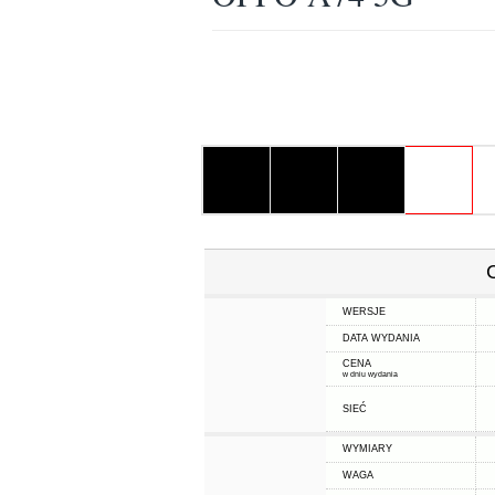
WERSJE
DATA WYDANIA
CENA
w dniu wydania
SIEĆ
WYMIARY
WAGA