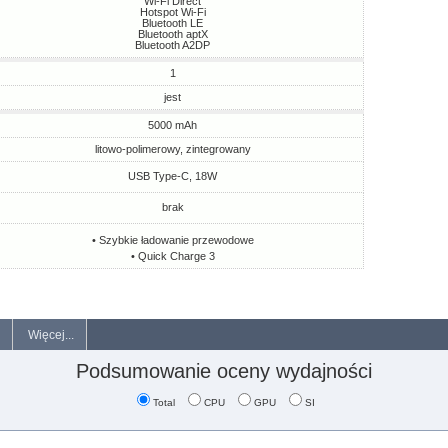
Wi-Fi Direct
Hotspot Wi-Fi
Bluetooth LE
Bluetooth aptX
Bluetooth A2DP
1
jest
5000 mAh
litowo-polimerowy, zintegrowany
USB Type-C, 18W
brak
• Szybkie ładowanie przewodowe
• Quick Charge 3
Więcej...
Podsumowanie oceny wydajności
Total
CPU
GPU
SI