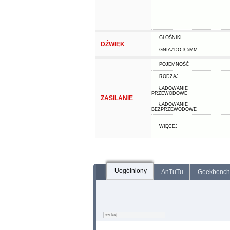
GŁOŚNIKI
DŹWIĘK
GNIAZDO 3,5MM
POJEMNOŚĆ
RODZAJ
ŁADOWANIE
PRZEWODOWE
ZASILANIE
ŁADOWANIE
BEZPRZEWODOWE
WIĘCEJ
Uogólniony
AnTuTu
Geekbench