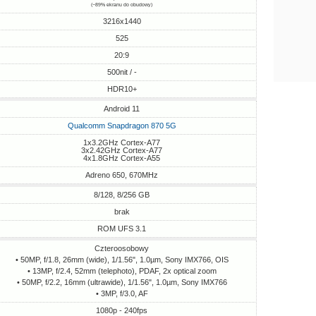
(~89% ekranu do obudowy)
3216x1440
525
20:9
500nit / -
HDR10+
Android 11
Qualcomm Snapdragon 870 5G
1x3.2GHz Cortex-A77
3x2.42GHz Cortex-A77
4x1.8GHz Cortex-A55
Adreno 650, 670MHz
8/128, 8/256 GB
brak
ROM UFS 3.1
Czteroosobowy
• 50MP, f/1.8, 26mm (wide), 1/1.56", 1.0µm, Sony IMX766, OIS
• 13MP, f/2.4, 52mm (telephoto), PDAF, 2x optical zoom
• 50MP, f/2.2, 16mm (ultrawide), 1/1.56", 1.0µm, Sony IMX766
• 3MP, f/3.0, AF
1080p - 240fps