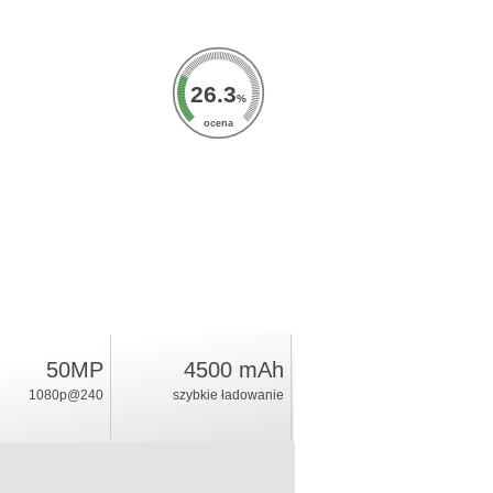
26.3
%
ocena
50MP
4500 mAh
1080p@240
szybkie ładowanie