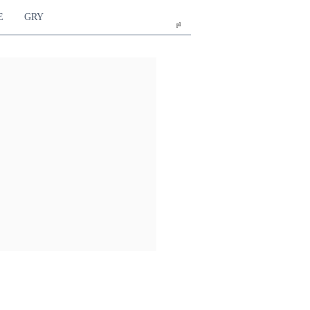
E
GRY
pl