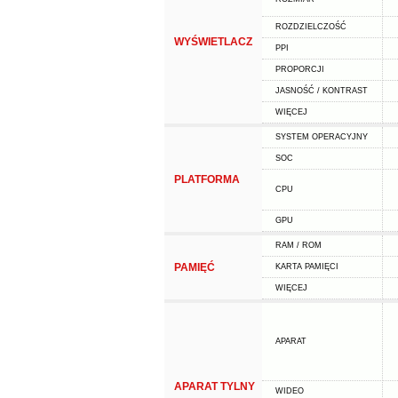
ROZDZIELCZOŚĆ
WYŚWIETLACZ
PPI
PROPORCJI
JASNOŚĆ / KONTRAST
WIĘCEJ
SYSTEM OPERACYJNY
SOC
PLATFORMA
CPU
GPU
RAM / ROM
PAMIĘĆ
KARTA PAMIĘCI
WIĘCEJ
APARAT
APARAT TYLNY
WIDEO