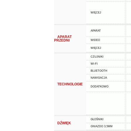
WIĘCEJ
APARAT
APARAT
PRZEDNI
WIDEO
WIĘCEJ
CZUJNIKI
WI-FI
BLUETOOTH
NAWIGACJA
TECHNOLOGIE
DODATKOWO
GŁOŚNIKI
DŹWIĘK
GNIAZDO 3,5MM