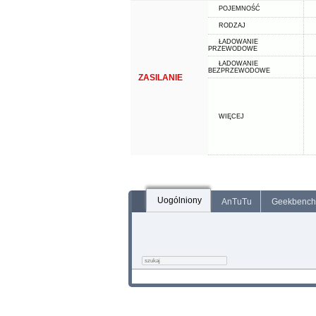
POJEMNOŚĆ
RODZAJ
ŁADOWANIE
PRZEWODOWE
ŁADOWANIE
BEZPRZEWODOWE
ZASILANIE
WIĘCEJ
Uogólniony
AnTuTu
Geekbench