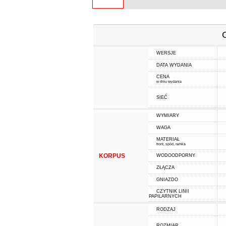
WERSJE
DATA WYDANIA
CENA
w dniu wydania
SIEĆ
WYMIARY
WAGA
MATERIAŁ
front, spód, ramka
KORPUS
WODOODPORNY
ZŁĄCZA
GNIAZDO
CZYTNIK LINII
PAPILARNYCH
RODZAJ
ROZMIAR