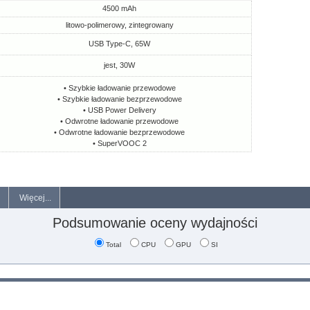
4500 mAh
litowo-polimerowy, zintegrowany
USB Type-C, 65W
jest, 30W
• Szybkie ładowanie przewodowe
• Szybkie ładowanie bezprzewodowe
• USB Power Delivery
• Odwrotne ładowanie przewodowe
• Odwrotne ładowanie bezprzewodowe
• SuperVOOC 2
Więcej...
Podsumowanie oceny wydajności
Total
CPU
GPU
SI