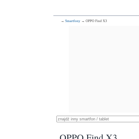
→
Smartfony
→ OPPO Find X3
OPPO Find X3