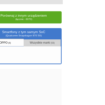
Porównaj z innym urządzeniem
(łącznie - 6070)
Smartfony z tym samym SoC
(Qualcomm Snapdragon 870 5G)
OPPO
Wszystkie marki
(4)
(53)