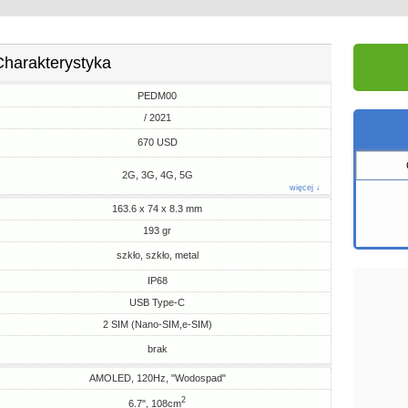
Charakterystyka
PEDM00
/ 2021
670 USD
2G, 3G, 4G, 5G
więcej ↓
163.6 x 74 x 8.3 mm
193 gr
szkło, szkło, metal
IP68
USB Type-C
2 SIM (Nano-SIM,e-SIM)
brak
AMOLED, 120Hz, "Wodospad"
2
6.7", 108cm