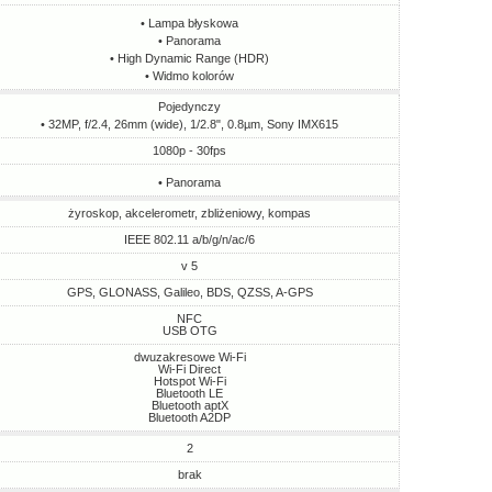
• Lampa błyskowa
• Panorama
• High Dynamic Range (HDR)
• Widmo kolorów
Pojedynczy
• 32MP, f/2.4, 26mm (wide), 1/2.8", 0.8µm, Sony IMX615
1080p - 30fps
• Panorama
żyroskop, akcelerometr, zbliżeniowy, kompas
IEEE 802.11 a/b/g/n/ac/6
v 5
GPS, GLONASS, Galileo, BDS, QZSS, A-GPS
NFC
USB OTG
dwuzakresowe Wi-Fi
Wi-Fi Direct
Hotspot Wi-Fi
Bluetooth LE
Bluetooth aptX
Bluetooth A2DP
2
brak