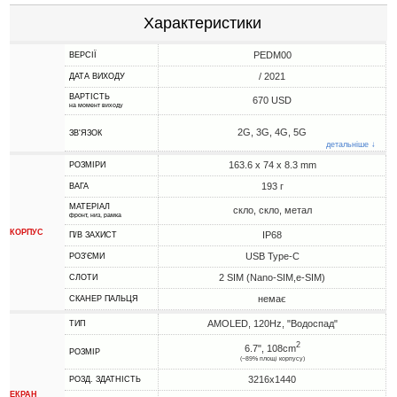
Характеристики
PEDM00
ВЕРСІЇ
/ 2021
ДАТА ВИХОДУ
ВАРТІСТЬ
670 USD
на момент виходу
2G, 3G, 4G, 5G
ЗВ'ЯЗОК
детальніше ↓
163.6 x 74 x 8.3 mm
РОЗМІРИ
193 г
ВАГА
МАТЕРІАЛ
скло, скло, метал
фронт, низ, рамка
КОРПУС
IP68
П/В ЗАХИСТ
USB Type-C
РОЗ'ЄМИ
2 SIM (Nano-SIM,e-SIM)
СЛОТИ
немає
СКАНЕР ПАЛЬЦЯ
AMOLED, 120Hz, "Водоспад"
ТИП
2
6.7", 108cm
РОЗМІР
(~89% площі корпусу)
3216x1440
РОЗД. ЗДАТНІСТЬ
ЕКРАН