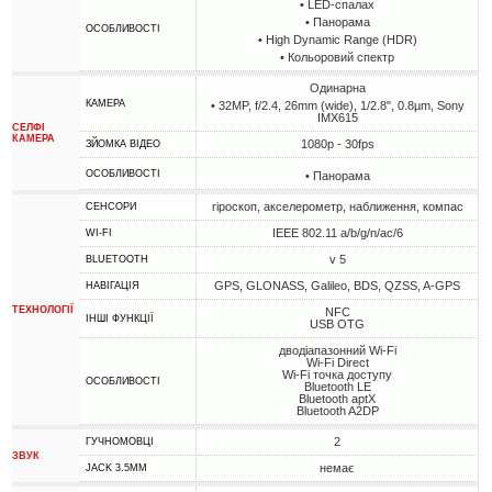
• LED-спалах
• Панорама
ОСОБЛИВОСТІ
• High Dynamic Range (HDR)
• Кольоровий спектр
Одинарна
КАМЕРА
• 32MP, f/2.4, 26mm (wide), 1/2.8", 0.8µm, Sony
IMX615
СЕЛФІ
КАМЕРА
1080p - 30fps
ЗЙОМКА ВІДЕО
ОСОБЛИВОСТІ
• Панорама
гіроскоп, акселерометр, наближення, компас
СЕНСОРИ
IEEE 802.11 a/b/g/n/ac/6
WI-FI
v 5
BLUETOOTH
GPS, GLONASS, Galileo, BDS, QZSS, A-GPS
НАВІГАЦІЯ
ТЕХНОЛОГІЇ
NFC
ІНШІ ФУНКЦІЇ
USB OTG
дводіапазонний Wi-Fi
Wi-Fi Direct
Wi-Fi точка доступу
ОСОБЛИВОСТІ
Bluetooth LE
Bluetooth aptX
Bluetooth A2DP
2
ГУЧНОМОВЦІ
ЗВУК
немає
JACK 3.5MM