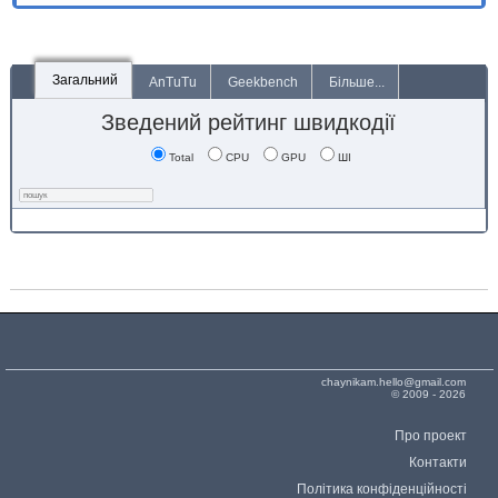
Загальний
AnTuTu
Geekbench
Більше...
Зведений рейтинг швидкодії
Total
CPU
GPU
ШІ
chaynikam.hello@gmail.com
© 2009 - 2026
Про проект
Контакти
Політика конфіденційності