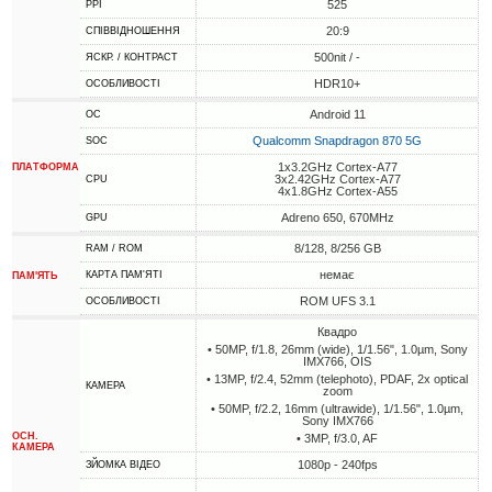
525
PPI
20:9
СПІВВІДНОШЕННЯ
500nit / -
ЯСКР. / КОНТРАСТ
HDR10+
ОСОБЛИВОСТІ
Android 11
ОС
Qualcomm Snapdragon 870 5G
SOC
1x3.2GHz Cortex-A77
ПЛАТФОРМА
3x2.42GHz Cortex-A77
CPU
4x1.8GHz Cortex-A55
Adreno 650, 670MHz
GPU
8/128, 8/256 GB
RAM / ROM
немає
КАРТА ПАМ'ЯТІ
ПАМ'ЯТЬ
ROM UFS 3.1
ОСОБЛИВОСТІ
Квадро
• 50MP, f/1.8, 26mm (wide), 1/1.56", 1.0µm, Sony
IMX766, OIS
• 13MP, f/2.4, 52mm (telephoto), PDAF, 2x optical
КАМЕРА
zoom
• 50MP, f/2.2, 16mm (ultrawide), 1/1.56", 1.0µm,
Sony IMX766
ОСН.
• 3MP, f/3.0, AF
КАМЕРА
1080p - 240fps
ЗЙОМКА ВІДЕО