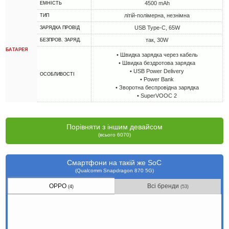
4500 mAh
ЕМНІСТЬ
літій-полімерна, незнімна
ТИП
USB Type-C, 65W
ЗАРЯДКА ПРОВІД
так, 30W
БЕЗПРОВ. ЗАРЯД.
БАТАРЕЯ
• Швидка зарядка через кабель
• Швидка бездротова зарядка
• USB Power Delivery
ОСОБЛИВОСТІ
• Power Bank
• Зворотна беспровідна зарядка
• SuperVOOC 2
Порівняти з іншим девайсом
(всього 6070)
Смартфони на такій же SoC
(Qualcomm Snapdragon 870 5G)
OPPO
Всі бренди
(4)
(53)