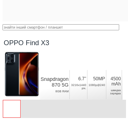
OPPO Find X3
Snapdragon
6.7"
50MP
4500
mAh
870 5G
3216x1440
1080p@240
pix.
швидка
8GB RAM
зарядка