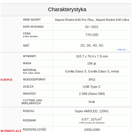
Charakterystyka
Xiaomi Redmi K40 Pro Plus, Xiaomi Redmi K40 Ultra
INNE NAZWY
02 / 2021
DATA WYDANIA
CENA
770 USD
w dniu wydania
2G, 3G, 4G, 5G
SIEĆ
więcej ↓
163.7 x 76.4 x 7.8 mm
WYMIARY
196 gr
WAGA
MATERIAŁ
Gorilla Glass 5, Gorilla Glass 5, metal
front, spód, ramka
IP53
WODOODPORNY
KORPUS
USB Type-C
ZŁĄCZA
2 SIM (Nano-SIM)
GNIAZDO
CZYTNIK LINII
brak
PAPILARNYCH
Super AMOLED, 120Hz
RODZAJ
2
6.67", 107cm
ROZMIAR
(~85% ekranu do obudowy)
2400x1080
ROZDZIELCZOŚĆ
WYŚWIETLACZ