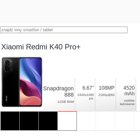
Xiaomi Redmi K40 Pro+
Snapdragon
6.67"
108MP
4520
mAh
888
2400x1080
2160p@60
pix.
szybkie
12GB RAM
ładowanie