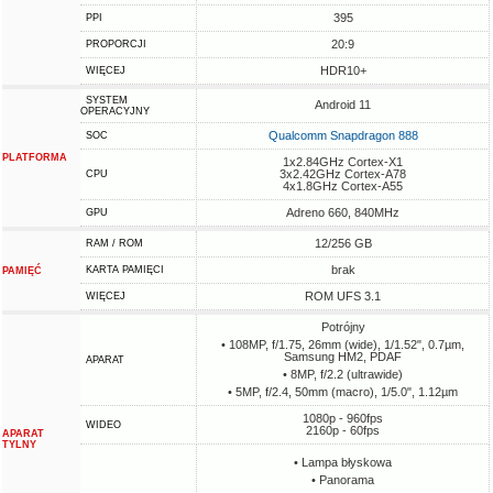
395
PPI
20:9
PROPORCJI
HDR10+
WIĘCEJ
SYSTEM
Android 11
OPERACYJNY
Qualcomm Snapdragon 888
SOC
PLATFORMA
1x2.84GHz Cortex-X1
3x2.42GHz Cortex-A78
CPU
4x1.8GHz Cortex-A55
Adreno 660, 840MHz
GPU
12/256 GB
RAM / ROM
brak
KARTA PAMIĘCI
PAMIĘĆ
ROM UFS 3.1
WIĘCEJ
Potrójny
• 108MP, f/1.75, 26mm (wide), 1/1.52", 0.7µm,
Samsung HM2, PDAF
APARAT
• 8MP, f/2.2 (ultrawide)
• 5MP, f/2.4, 50mm (macro), 1/5.0", 1.12µm
1080p - 960fps
WIDEO
2160p - 60fps
APARAT
TYLNY
• Lampa błyskowa
• Panorama