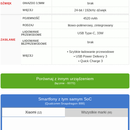
brak
GNIAZDO 3,5MM
DŹWIĘK
24-bit / 192kHz dźwięk
WIĘCEJ
4520 mAh
POJEMNOŚĆ
litowo-polimerowy, zintegrowany
RODZAJ
ŁADOWANIE
USB Type-C, 33W
PRZEWODOWE
ZASILANIE
ŁADOWANIE
brak
BEZPRZEWODOWE
• Szybkie ładowanie przewodowe
WIĘCEJ
• USB Power Delivery 3
• Quick Charge 3
Porównaj z innym urządzeniem
(łącznie - 6070)
Smartfony z tym samym SoC
(Qualcomm Snapdragon 888)
Xiaomi
Wszystkie marki
(12)
(66)