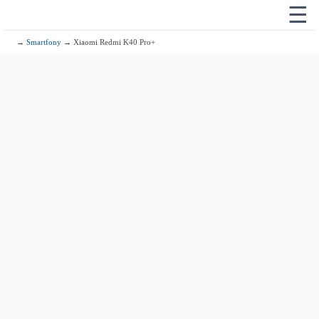
☰
→
Smartfony
→ Xiaomi Redmi K40 Pro+