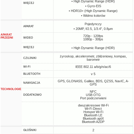
• High Dynamic Range (HDR)
WIĘCEJ
• Gyro-EIS
• HDR10+ (High Dynamic Range)
• Widmo kolorów
Pojedynczy
APARAT
• 20MP, f/2.5, 1/3.4", 0.8µm
APARAT
720p - 120fps
PRZEDNI
WIDEO
1080p - 30fps
WIĘCEJ
• High Dynamic Range (HDR)
żyroskop, akcelerometr, zbliżeniowy, kompas,
CZUJNIKI
barometr
IEEE 802.11 a/b/g/n/ac/6
WI-FI
v 5
BLUETOOTH
GPS, GLONASS, Galileo, BDS, QZSS, NavIC, A-
NAWIGACJA
GPS
TECHNOLOGIE
NFC
USB OTG
DODATKOWO
Port podczerwieni
dwuzakresowe Wi-Fi
Wi-Fi Direct
Hotspot Wi-Fi
Bluetooth LE
Bluetooth aptX
Bluetooth A2DP
2
GŁOŚNIKI