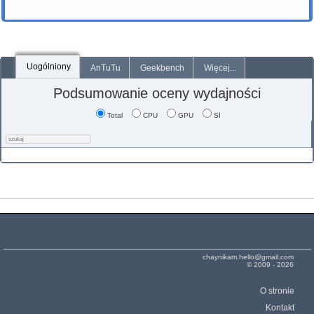
Uogólniony
AnTuTu
Geekbench
Więcej...
Podsumowanie oceny wydajności
Total
CPU
GPU
SI
chaynikam.hello@gmail.com
© 2009 - 2026
O stronie
Kontakt