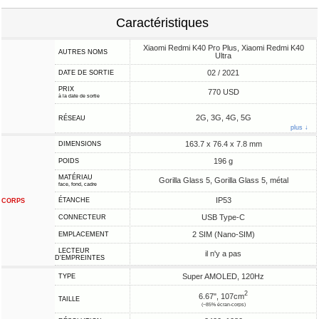
Caractéristiques
Xiaomi Redmi K40 Pro Plus, Xiaomi Redmi K40
AUTRES NOMS
Ultra
02 / 2021
DATE DE SORTIE
PRIX
770 USD
à la date de sortie
2G, 3G, 4G, 5G
RÉSEAU
plus ↓
163.7 x 76.4 x 7.8 mm
DIMENSIONS
196 g
POIDS
MATÉRIAU
Gorilla Glass 5, Gorilla Glass 5, métal
face, fond, cadre
IP53
ÉTANCHE
CORPS
USB Type-C
CONNECTEUR
2 SIM (Nano-SIM)
EMPLACEMENT
LECTEUR
il n'y a pas
D'EMPREINTES
Super AMOLED, 120Hz
TYPE
2
6.67", 107cm
TAILLE
(~85% écran-corps)