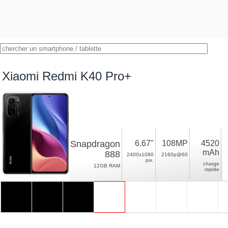
Xiaomi Redmi K40 Pro+
Snapdragon
6.67"
108MP
4520
mAh
888
2400x1080
2160p@60
pix.
charge
12GB RAM
rapide