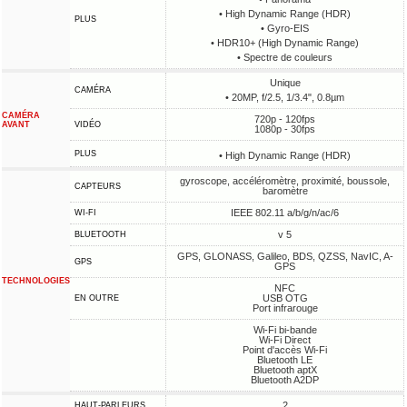
• High Dynamic Range (HDR)
PLUS
• Gyro-EIS
• HDR10+ (High Dynamic Range)
• Spectre de couleurs
Unique
CAMÉRA
• 20MP, f/2.5, 1/3.4", 0.8µm
CAMÉRA
720p - 120fps
AVANT
VIDÉO
1080p - 30fps
PLUS
• High Dynamic Range (HDR)
gyroscope, accéléromètre, proximité, boussole,
CAPTEURS
baromètre
IEEE 802.11 a/b/g/n/ac/6
WI-FI
v 5
BLUETOOTH
GPS, GLONASS, Galileo, BDS, QZSS, NavIC, A-
GPS
GPS
TECHNOLOGIES
NFC
USB OTG
EN OUTRE
Port infrarouge
Wi-Fi bi-bande
Wi-Fi Direct
Point d'accès Wi-Fi
Bluetooth LE
Bluetooth aptX
Bluetooth A2DP
2
HAUT-PARLEURS