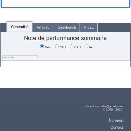
Généralisé
AnTuTu
Geekbench
Plus...
Note de performance sommaire
Total
CPU
GPU
IA
chaynikam.hello@gmail.com
© 2009 - 2026
À propos
Contact