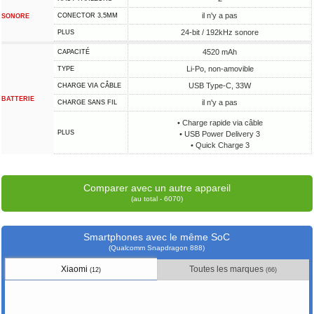
il n'y a pas
CONECTOR 3,5MM
SONORE
24-bit / 192kHz sonore
PLUS
4520 mAh
CAPACITÉ
Li-Po, non-amovible
TYPE
USB Type-C, 33W
CHARGE VIA CÂBLE
BATTERIE
il n'y a pas
CHARGE SANS FIL
• Charge rapide via câble
PLUS
• USB Power Delivery 3
• Quick Charge 3
Comparer avec un autre appareil
(au total - 6070)
Smartphones avec le même SoC
(Qualcomm Snapdragon 888)
Xiaomi
Toutes les marques
(12)
(66)