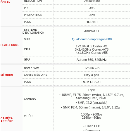
2400x1080
RÉSOLUTION
ÉCRAN
395
PPI
20:9
PROPORTION
HDR10+
PLUS
SYSTÈME
Android 11
D'EXPLOITATION
Qualcomm Snapdragon 888
SOC
PLATEFORME
1x2.84GHz Cortex-X1
3x2.42GHz Cortex-A78
CPU
4x1.8GHz Cortex-A55
Adreno 660, 840MHz
GPU
12/256 GB
RAM / ROM
il n'y a pas
CARTE MÉMOIRE
MÉMOIRE
ROM UFS 3.1
PLUS
Triple
• 108MP, f/1.75, 26mm (wide), 1/1.52", 0.7µm,
Samsung HM2, PDAF
CAMÉRA
• 8MP, f/2.2 (ultrawide)
• 5MP, f/2.4, 50mm (macro), 1/5.0", 1.12µm
1080p - 960fps
VIDÉO
2160p - 60fps
CAMÉRA
ARRIÈRE
• Flash LED
• Panorama