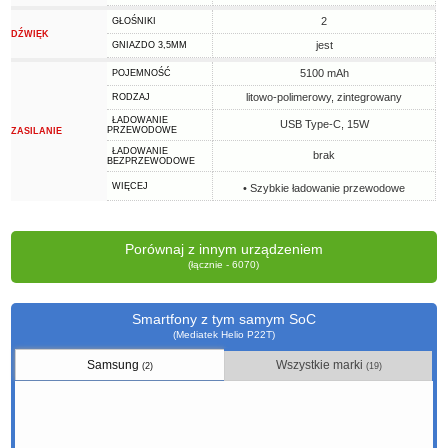
2
GŁOŚNIKI
DŹWIĘK
jest
GNIAZDO 3,5MM
5100 mAh
POJEMNOŚĆ
litowo-polimerowy, zintegrowany
RODZAJ
ŁADOWANIE
USB Type-C, 15W
PRZEWODOWE
ZASILANIE
ŁADOWANIE
brak
BEZPRZEWODOWE
WIĘCEJ
• Szybkie ładowanie przewodowe
Porównaj z innym urządzeniem
(łącznie - 6070)
Smartfony z tym samym SoC
(Mediatek Helio P22T)
Samsung
Wszystkie marki
(2)
(19)