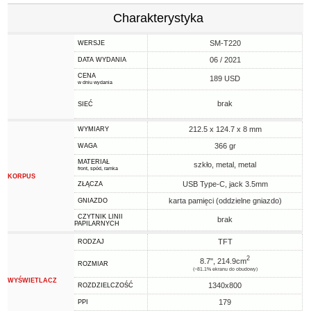
Charakterystyka
SM-T220
WERSJE
06 / 2021
DATA WYDANIA
CENA
189 USD
w dniu wydania
brak
SIEĆ
212.5 x 124.7 x 8 mm
WYMIARY
366 gr
WAGA
MATERIAŁ
szkło, metal, metal
front, spód, ramka
KORPUS
USB Type-C, jack 3.5mm
ZŁĄCZA
karta pamięci (oddzielne gniazdo)
GNIAZDO
CZYTNIK LINII
brak
PAPILARNYCH
TFT
RODZAJ
2
8.7", 214.9cm
ROZMIAR
(~81.1% ekranu do obudowy)
WYŚWIETLACZ
1340x800
ROZDZIELCZOŚĆ
179
PPI