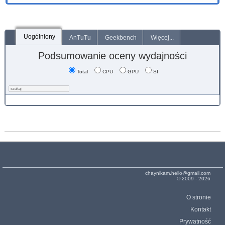
Uogólniony
AnTuTu
Geekbench
Więcej...
Podsumowanie oceny wydajności
Total
CPU
GPU
SI
chaynikam.hello@gmail.com
© 2009 - 2026
O stronie
Kontakt
Prywatność