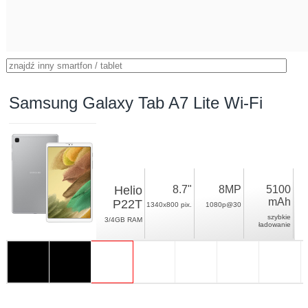
Samsung Galaxy Tab A7 Lite Wi-Fi
Helio
8.7"
8MP
5100
mAh
P22T
1340x800 pix.
1080p@30
szybkie
3/4GB RAM
ładowanie