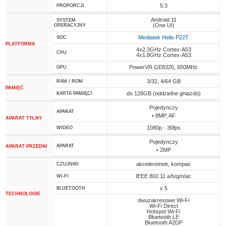
5:3
PROPORCJI
Android 11
SYSTEM
(One UI)
OPERACYJNY
Mediatek Helio P22T
SOC
PLATFORMA
4x2.3GHz Cortex-A53
CPU
4x1.8GHz Cortex-A53
PowerVR GE8320, 650MHz
GPU
3/32, 4/64 GB
RAM / ROM
PAMIĘĆ
do 128GB (oddzielne gniazdo)
KARTA PAMIĘCI
Pojedynczy
APARAT
• 8MP, AF
APARAT TYLNY
1080p - 30fps
WIDEO
Pojedynczy
APARAT
APARAT PRZEDNI
• 2MP
akcelerometr, kompas
CZUJNIKI
IEEE 802.11 a/b/g/n/ac
WI-FI
v 5
BLUETOOTH
TECHNOLOGIE
dwuzakresowe Wi-Fi
Wi-Fi Direct
Hotspot Wi-Fi
Bluetooth LE
Bluetooth A2DP