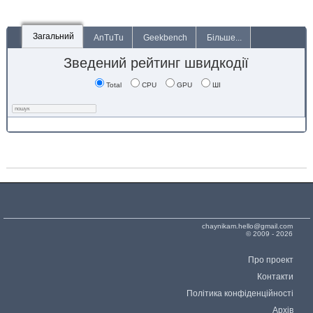
Загальний
AnTuTu
Geekbench
Більше...
Зведений рейтинг швидкодії
Total
CPU
GPU
ШІ
chaynikam.hello@gmail.com
© 2009 - 2026
Про проект
Контакти
Політика конфіденційності
Архів