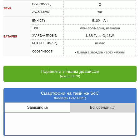
2
ГУЧНОМОВЦІ
ЗВУК
так
JACK 3.5MM
5100 mAh
ЕМНІСТЬ
літій-полімерна, незнімна
ТИП
USB Type-C, 15W
ЗАРЯДКА ПРОВІД
БАТАРЕЯ
немає
БЕЗПРОВ. ЗАРЯД.
ОСОБЛИВОСТІ
• Швидка зарядка через кабель
Порівняти з іншим девайсом
(всього 6070)
Смартфони на такій же SoC
(Mediatek Helio P22T)
Samsung
Всі бренди
(2)
(19)