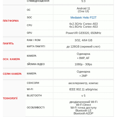
5:3
СПІВВІДНОШЕННЯ
Android 11
ОС
(One UI)
Mediatek Helio P22T
SOC
ПЛАТФОРМА
4x2.3GHz Cortex-A53
CPU
4x1.8GHz Cortex-A53
PowerVR GE8320, 650MHz
GPU
3/32, 4/64 GB
RAM / ROM
ПАМ'ЯТЬ
до 128GB (окремий слот)
КАРТА ПАМ'ЯТІ
Одинарна
КАМЕРА
• 8MP, AF
ОСН. КАМЕРА
1080p - 30fps
ЗЙОМКА ВІДЕО
Одинарна
КАМЕРА
СЕЛФІ КАМЕРА
• 2MP
акселерометр, компас
СЕНСОРИ
IEEE 802.11 a/b/g/n/ac
WI-FI
v 5
BLUETOOTH
ТЕХНОЛОГІЇ
дводіапазонний Wi-Fi
Wi-Fi Direct
Wi-Fi точка доступу
ОСОБЛИВОСТІ
Bluetooth LE
Bluetooth A2DP