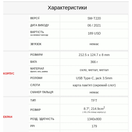
Характеристики
SM-T220
ВЕРСІЇ
06 / 2021
ДАТА ВИХОДУ
ВАРТІСТЬ
189 USD
на момент виходу
немає
ЗВ'ЯЗОК
212.5 x 124.7 x 8 mm
РОЗМІРИ
366 г
ВАГА
МАТЕРІАЛ
скло, метал, метал
фронт, низ, рамка
КОРПУС
USB Type-C, jack 3.5mm
РОЗ'ЄМИ
карта пам'яті (окремий слот)
СЛОТИ
немає
СКАНЕР ПАЛЬЦЯ
TFT
ТИП
2
8.7", 214.9cm
РОЗМІР
(~81.1% площі корпусу)
ЕКРАН
1340x800
РОЗД. ЗДАТНІСТЬ
179
PPI