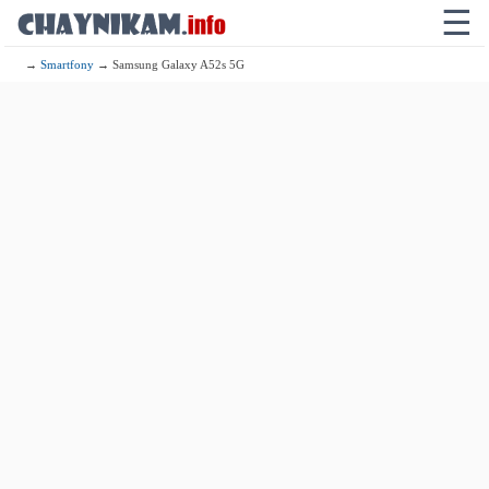
☰
→
Smartfony
→ Samsung Galaxy A52s 5G