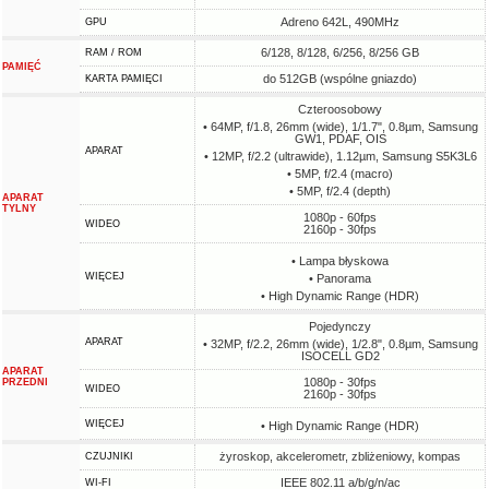
Adreno 642L, 490MHz
GPU
6/128, 8/128, 6/256, 8/256 GB
RAM / ROM
PAMIĘĆ
do 512GB (wspólne gniazdo)
KARTA PAMIĘCI
Czteroosobowy
• 64MP, f/1.8, 26mm (wide), 1/1.7", 0.8µm, Samsung
GW1, PDAF, OIS
APARAT
• 12MP, f/2.2 (ultrawide), 1.12µm, Samsung S5K3L6
• 5MP, f/2.4 (macro)
• 5MP, f/2.4 (depth)
APARAT
TYLNY
1080p - 60fps
WIDEO
2160p - 30fps
• Lampa błyskowa
WIĘCEJ
• Panorama
• High Dynamic Range (HDR)
Pojedynczy
APARAT
• 32MP, f/2.2, 26mm (wide), 1/2.8", 0.8µm, Samsung
ISOCELL GD2
APARAT
1080p - 30fps
PRZEDNI
WIDEO
2160p - 30fps
WIĘCEJ
• High Dynamic Range (HDR)
żyroskop, akcelerometr, zbliżeniowy, kompas
CZUJNIKI
IEEE 802.11 a/b/g/n/ac
WI-FI