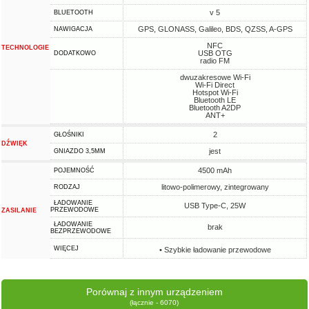
v 5
BLUETOOTH
GPS, GLONASS, Galileo, BDS, QZSS, A-GPS
NAWIGACJA
NFC
TECHNOLOGIE
USB OTG
DODATKOWO
radio FM
dwuzakresowe Wi-Fi
Wi-Fi Direct
Hotspot Wi-Fi
Bluetooth LE
Bluetooth A2DP
ANT+
2
GŁOŚNIKI
DŹWIĘK
jest
GNIAZDO 3,5MM
4500 mAh
POJEMNOŚĆ
litowo-polimerowy, zintegrowany
RODZAJ
ŁADOWANIE
USB Type-C, 25W
PRZEWODOWE
ZASILANIE
ŁADOWANIE
brak
BEZPRZEWODOWE
WIĘCEJ
• Szybkie ładowanie przewodowe
Porównaj z innym urządzeniem
(łącznie - 6070)