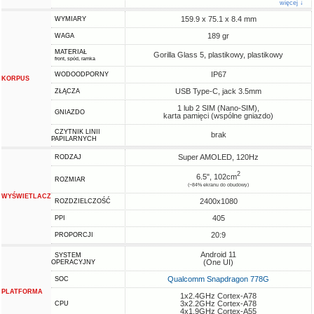
więcej ↓
159.9 x 75.1 x 8.4 mm
WYMIARY
189 gr
WAGA
MATERIAŁ
Gorilla Glass 5, plastikowy, plastikowy
front, spód, ramka
IP67
WODOODPORNY
KORPUS
USB Type-C, jack 3.5mm
ZŁĄCZA
1 lub 2 SIM (Nano-SIM),
GNIAZDO
karta pamięci (wspólne gniazdo)
CZYTNIK LINII
brak
PAPILARNYCH
Super AMOLED, 120Hz
RODZAJ
2
6.5", 102cm
ROZMIAR
(~84% ekranu do obudowy)
WYŚWIETLACZ
2400x1080
ROZDZIELCZOŚĆ
405
PPI
20:9
PROPORCJI
Android 11
SYSTEM
(One UI)
OPERACYJNY
Qualcomm Snapdragon 778G
SOC
PLATFORMA
1x2.4GHz Cortex-A78
3x2.2GHz Cortex-A78
CPU
4x1.9GHz Cortex-A55