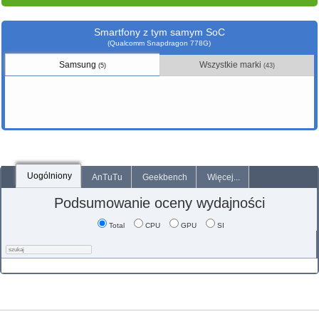
Smartfony z tym samym SoC
(Qualcomm Snapdragon 778G)
Samsung
Wszystkie marki
(5)
(43)
Uogólniony
AnTuTu
Geekbench
Więcej...
Podsumowanie oceny wydajności
Total
CPU
GPU
SI