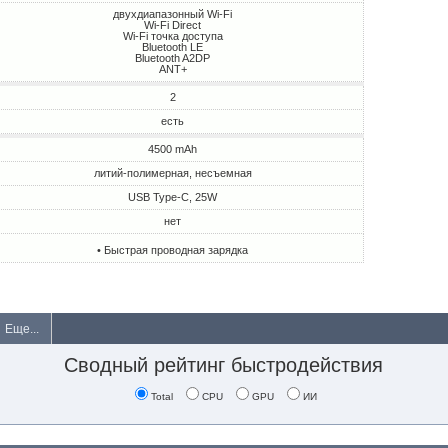
двухдиапазонный Wi-Fi
Wi-Fi Direct
Wi-Fi точка доступа
Bluetooth LE
Bluetooth A2DP
ANT+
2
есть
4500 mAh
литий-полимерная, несъемная
USB Type-C, 25W
нет
• Быстрая проводная зарядка
Еще...
Сводный рейтинг быстродействия
Total
CPU
GPU
ИИ