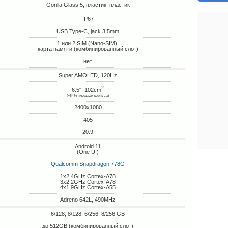
Gorilla Glass 5, пластик, пластик
IP67
USB Type-C, jack 3.5mm
1 или 2 SIM (Nano-SIM),
карта памяти (комбинированный слот)
нет
Super AMOLED, 120Hz
2
6.5", 102cm
(~84% площади корпуса)
2400x1080
405
20:9
Android 11
(One UI)
Qualcomm Snapdragon 778G
1x2.4GHz Cortex-A78
3x2.2GHz Cortex-A78
4x1.9GHz Cortex-A55
Adreno 642L, 490MHz
6/128, 8/128, 6/256, 8/256 GB
до 512GB (комбинированный слот)