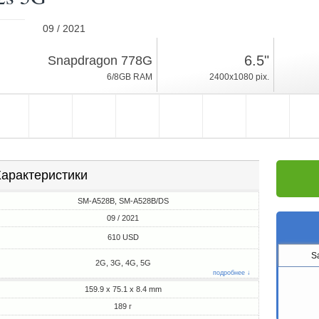
09 / 2021
189г, толщина 8.4mm
6.5"
Snapdragon 778G
Android 11, One UI
6/8GB RAM
2400x1080 pix.
128/256GB ROM
арактеристики
SM-A528B, SM-A528B/DS
09 / 2021
610 USD
S
2G, 3G, 4G, 5G
подробнее ↓
159.9 x 75.1 x 8.4 mm
189 г