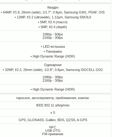
Квадро
• 64MP, f/1.8, 26mm (wide), 1/1.7", 0.8µm, Samsung GW1, PDAF, OIS
• 12MP, f/2.2 (ultrawide), 1.12µm, Samsung S5K3L6
• 5MP, f/2.4 (macro)
• 5MP, f/2.4 (depth)
1080p - 60fps
2160p - 30fps
• LED-вспышка
• Панорама
• High Dynamic Range (HDR)
Одинарная
• 32MP, f/2.2, 26mm (wide), 1/2.8", 0.8µm, Samsung ISOCELL GD2
1080p - 30fps
2160p - 30fps
• High Dynamic Range (HDR)
гироскоп, акселерометр, приближения, компас
IEEE 802.11 a/b/g/n/ac
v 5
GPS, GLONASS, Galileo, BDS, QZSS, A-GPS
NFC
USB OTG
FM-приемник