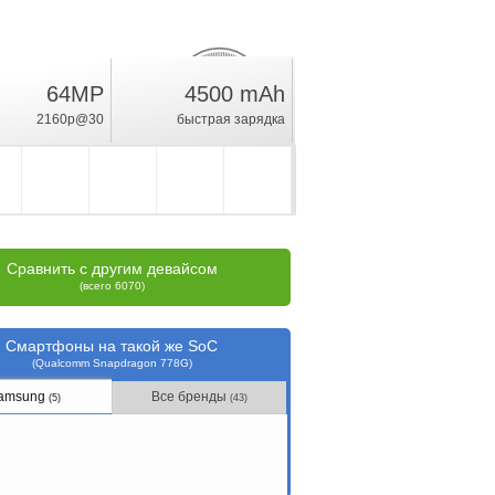
64MP
4500 mAh
19.1
%
2160p@30
быстрая зарядка
рейтинг
Сравнить с другим девайсом
(всего 6070)
Смартфоны на такой же SoC
(Qualcomm Snapdragon 778G)
amsung
Все бренды
(5)
(43)