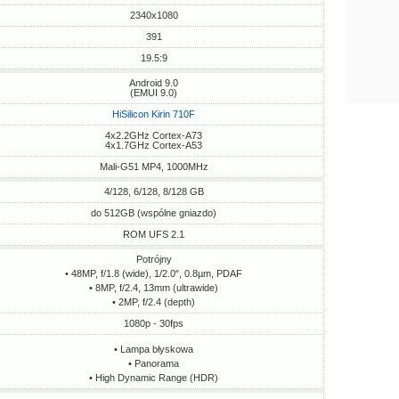
2340x1080
391
19.5:9
Android 9.0
(EMUI 9.0)
HiSilicon Kirin 710F
4x2.2GHz Cortex-A73
4x1.7GHz Cortex-A53
Mali-G51 MP4, 1000MHz
4/128, 6/128, 8/128 GB
do 512GB (wspólne gniazdo)
ROM UFS 2.1
Potrójny
• 48MP, f/1.8 (wide), 1/2.0", 0.8µm, PDAF
• 8MP, f/2.4, 13mm (ultrawide)
• 2MP, f/2.4 (depth)
1080p - 30fps
• Lampa błyskowa
• Panorama
• High Dynamic Range (HDR)