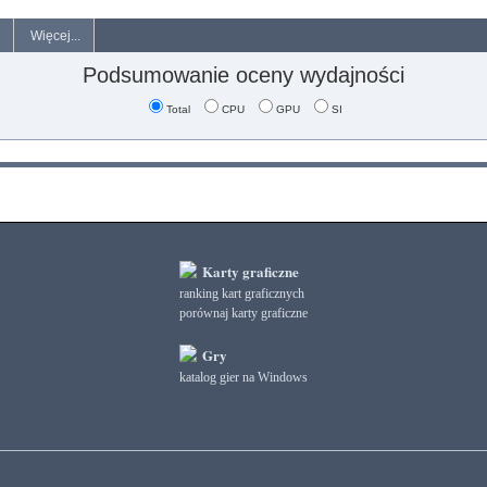
Więcej...
Podsumowanie oceny wydajności
Total
CPU
GPU
SI
Karty graficzne
ranking kart graficznych
porównaj karty graficzne
Gry
katalog gier na Windows