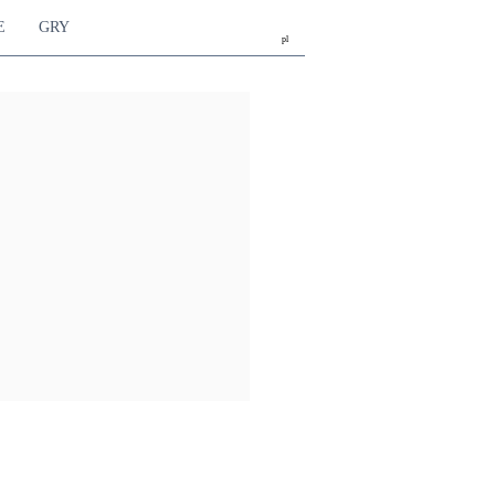
E
GRY
pl