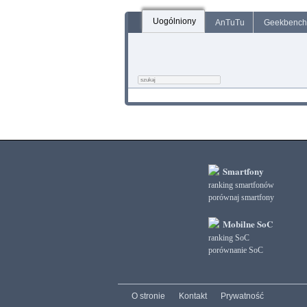
Uogólniony
AnTuTu
Geekbench
Smartfony
ranking smartfonów
porównaj smartfony
Mobilne SoC
ranking SoC
porównanie SoC
O stronie
Kontakt
Prywatność