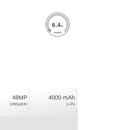
6.4
%
ocena
48MP
4000 mAh
1080p@30
Li-Po