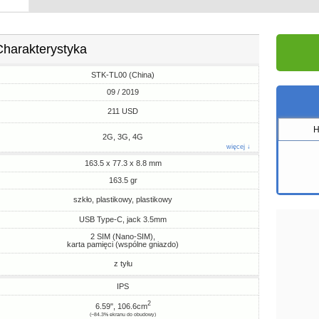
Charakterystyka
STK-TL00 (China)
09 / 2019
211 USD
H
2G, 3G, 4G
więcej ↓
163.5 x 77.3 x 8.8 mm
163.5 gr
szkło, plastikowy, plastikowy
USB Type-C, jack 3.5mm
2 SIM (Nano-SIM),
karta pamięci (wspólne gniazdo)
z tyłu
IPS
2
6.59", 106.6cm
(~84.3% ekranu do obudowy)