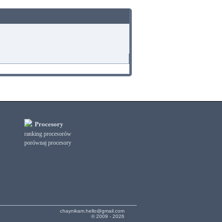
Procesory
ranking procesorów
porównaj procesory
chaynikam.hello@gmail.com
© 2009 - 2026