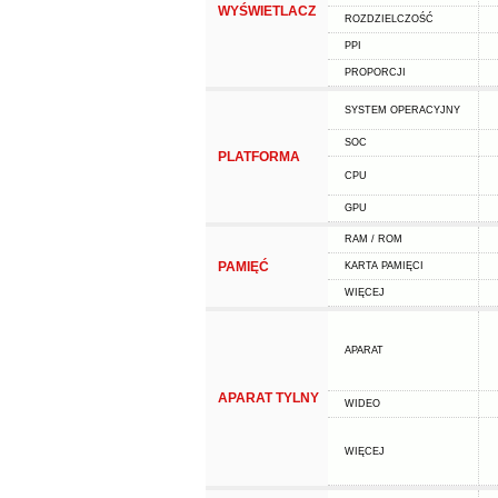
WYŚWIETLACZ
ROZDZIELCZOŚĆ
PPI
PROPORCJI
SYSTEM OPERACYJNY
SOC
PLATFORMA
CPU
GPU
RAM / ROM
PAMIĘĆ
KARTA PAMIĘCI
WIĘCEJ
APARAT
APARAT TYLNY
WIDEO
WIĘCEJ