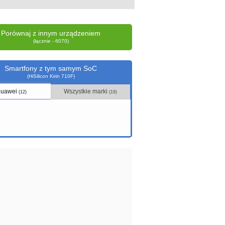
Porównaj z innym urządzeniem
(łącznie - 6070)
Smartfony z tym samym SoC
(HiSilicon Kirin 710F)
uawei
Wszystkie marki
(12)
(19)