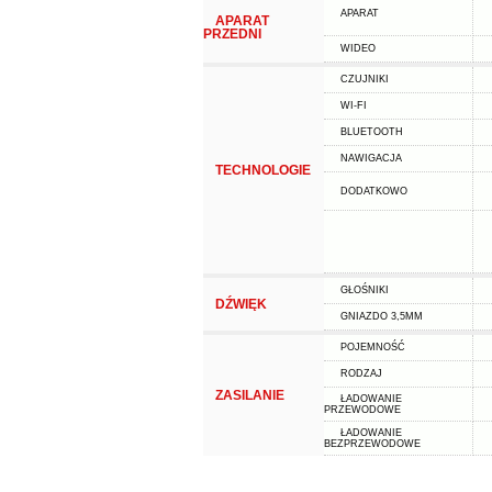
APARAT
APARAT
PRZEDNI
WIDEO
CZUJNIKI
WI-FI
BLUETOOTH
NAWIGACJA
TECHNOLOGIE
DODATKOWO
GŁOŚNIKI
DŹWIĘK
GNIAZDO 3,5MM
POJEMNOŚĆ
RODZAJ
ZASILANIE
ŁADOWANIE
PRZEWODOWE
ŁADOWANIE
BEZPRZEWODOWE