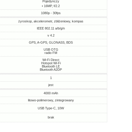
Pojedynczy
• 16MP, f/2.2
1080p - 30fps
żyroskop, akcelerometr, zbliżeniowy, kompas
IEEE 802.11 a/b/g/n
v 4.2
GPS, A-GPS, GLONASS, BDS
USB OTG
radio FM
Wi-Fi Direct
Hotspot Wi-Fi
Bluetooth LE
Bluetooth A2DP
1
jest
4000 mAh
litowo-polimerowy, zintegrowany
USB Type-C, 10W
brak