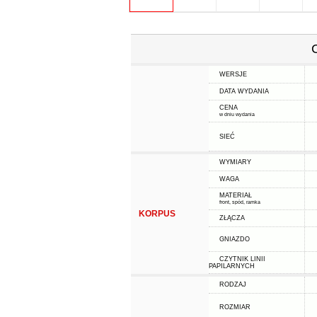
WERSJE
DATA WYDANIA
CENA
w dniu wydania
SIEĆ
WYMIARY
WAGA
MATERIAŁ
front, spód, ramka
KORPUS
ZŁĄCZA
GNIAZDO
CZYTNIK LINII
PAPILARNYCH
RODZAJ
ROZMIAR