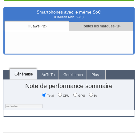
Smartphones avec le même SoC
(HiSilicon Kirin 710F)
Huawei
Toutes les marques
(12)
(19)
Généralisé
AnTuTu
Geekbench
Plus...
Note de performance sommaire
Total
CPU
GPU
IA