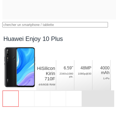
Huawei Enjoy 10 Plus
HiSilicon
6.59"
48MP
4000
mAh
Kirin
2340x1080
1080p@30
pix.
710F
Li-Po
4/6/8GB RAM