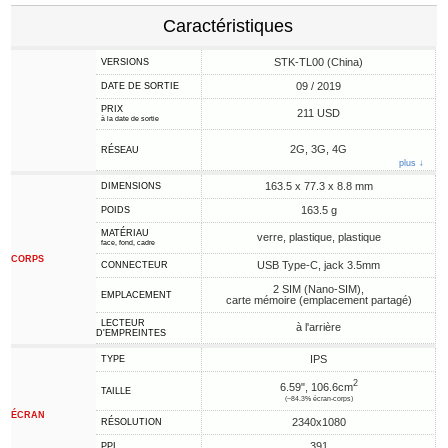
Caractéristiques
STK-TL00 (China)
VERSIONS
09 / 2019
DATE DE SORTIE
PRIX
211 USD
à la date de sortie
2G, 3G, 4G
RÉSEAU
plus ↓
163.5 x 77.3 x 8.8 mm
DIMENSIONS
163.5 g
POIDS
MATÉRIAU
verre, plastique, plastique
face, fond, cadre
CORPS
USB Type-C, jack 3.5mm
CONNECTEUR
2 SIM (Nano-SIM),
EMPLACEMENT
carte mémoire (emplacement partagé)
LECTEUR
à l'arrière
D'EMPREINTES
IPS
TYPE
2
6.59", 106.6cm
TAILLE
(~84.3% écran-corps)
ÉCRAN
2340x1080
RÉSOLUTION
391
PPI