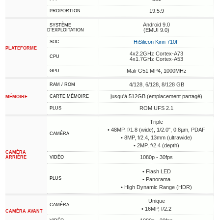
19.5:9
PROPORTION
Android 9.0
SYSTÈME
(EMUI 9.0)
D'EXPLOITATION
HiSilicon Kirin 710F
SOC
PLATEFORME
4x2.2GHz Cortex-A73
CPU
4x1.7GHz Cortex-A53
Mali-G51 MP4, 1000MHz
GPU
4/128, 6/128, 8/128 GB
RAM / ROM
jusqu'à 512GB (emplacement partagé)
CARTE MÉMOIRE
MÉMOIRE
ROM UFS 2.1
PLUS
Triple
• 48MP, f/1.8 (wide), 1/2.0", 0.8µm, PDAF
CAMÉRA
• 8MP, f/2.4, 13mm (ultrawide)
• 2MP, f/2.4 (depth)
CAMÉRA
1080p - 30fps
ARRIÈRE
VIDÉO
• Flash LED
PLUS
• Panorama
• High Dynamic Range (HDR)
Unique
CAMÉRA
• 16MP, f/2.2
CAMÉRA AVANT