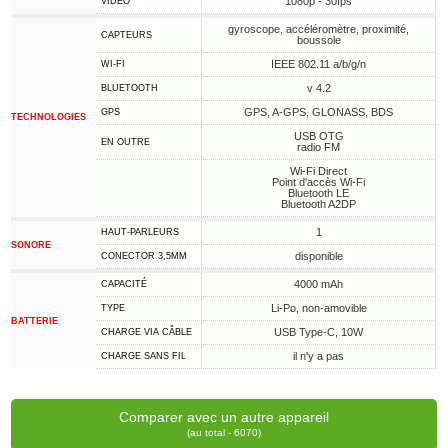
1080p - 30fps
VIDÉO
gyroscope, accéléromètre, proximité,
CAPTEURS
boussole
IEEE 802.11 a/b/g/n
WI-FI
v 4.2
BLUETOOTH
GPS, A-GPS, GLONASS, BDS
GPS
TECHNOLOGIES
USB OTG
EN OUTRE
radio FM
Wi-Fi Direct
Point d'accès Wi-Fi
Bluetooth LE
Bluetooth A2DP
1
HAUT-PARLEURS
SONORE
disponible
CONECTOR 3,5MM
4000 mAh
CAPACITÉ
Li-Po, non-amovible
TYPE
BATTERIE
USB Type-C, 10W
CHARGE VIA CÂBLE
il n'y a pas
CHARGE SANS FIL
Comparer avec un autre appareil
(au total - 6070)