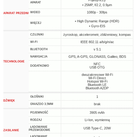
Pojedynczy
APARAT
• 25MP, f/2.2, 0.9µm
1080p - 30fps
WIDEO
APARAT PRZEDNI
• High Dynamic Range (HDR)
WIĘCEJ
• Gyro-EIS
żyroskop, akcelerometr, zbliżeniowy, kompas
CZUJNIKI
IEEE 802.11 a/b/g/n/ac
WI-FI
v 5.1
BLUETOOTH
GPS, A-GPS, GLONASS, Galileo, BDS
NAWIGACJA
TECHNOLOGIE
NFC
DODATKOWO
USB OTG
dwuzakresowe Wi-Fi
Wi-Fi Direct
Hotspot Wi-Fi
Bluetooth LE
Bluetooth A2DP
1
GŁOŚNIKI
DŹWIĘK
brak
GNIAZDO 3,5MM
3905 mAh
POJEMNOŚĆ
Li-Ion, wymienną
RODZAJ
ŁADOWANIE
USB Type-C, 20W
PRZEWODOWE
ZASILANIE
ŁADOWANIE