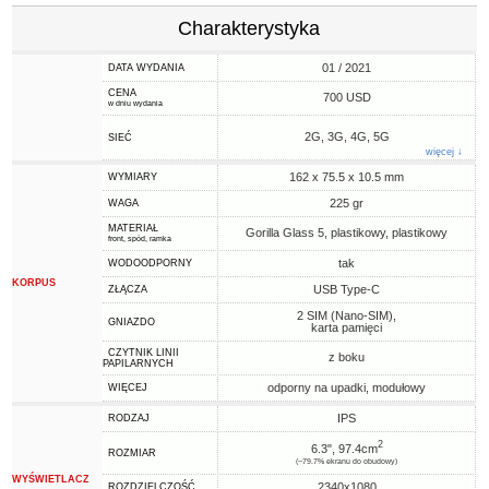
Charakterystyka
01 / 2021
DATA WYDANIA
CENA
700 USD
w dniu wydania
2G, 3G, 4G, 5G
SIEĆ
więcej ↓
162 x 75.5 x 10.5 mm
WYMIARY
225 gr
WAGA
MATERIAŁ
Gorilla Glass 5, plastikowy, plastikowy
front, spód, ramka
tak
WODOODPORNY
KORPUS
USB Type-C
ZŁĄCZA
2 SIM (Nano-SIM),
GNIAZDO
karta pamięci
CZYTNIK LINII
z boku
PAPILARNYCH
odporny na upadki, modułowy
WIĘCEJ
IPS
RODZAJ
2
6.3", 97.4cm
ROZMIAR
(~79.7% ekranu do obudowy)
WYŚWIETLACZ
2340x1080
ROZDZIELCZOŚĆ