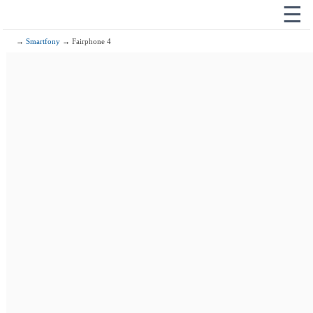
☰
→
Smartfony
→ Fairphone 4