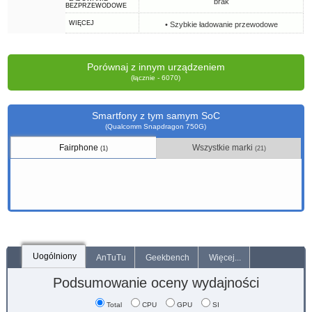
brak
BEZPRZEWODOWE
WIĘCEJ
• Szybkie ładowanie przewodowe
Porównaj z innym urządzeniem
(łącznie - 6070)
Smartfony z tym samym SoC
(Qualcomm Snapdragon 750G)
Fairphone
Wszystkie marki
(1)
(21)
Uogólniony
AnTuTu
Geekbench
Więcej...
Podsumowanie oceny wydajności
Total
CPU
GPU
SI