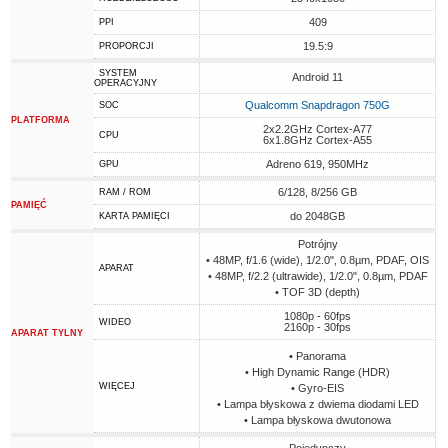
409
PPI
19.5:9
PROPORCJI
SYSTEM
Android 11
OPERACYJNY
Qualcomm Snapdragon 750G
SOC
PLATFORMA
2x2.2GHz Cortex-A77
CPU
6x1.8GHz Cortex-A55
Adreno 619, 950MHz
GPU
6/128, 8/256 GB
RAM / ROM
PAMIĘĆ
do 2048GB
KARTA PAMIĘCI
Potrójny
• 48MP, f/1.6 (wide), 1/2.0", 0.8µm, PDAF, OIS
APARAT
• 48MP, f/2.2 (ultrawide), 1/2.0", 0.8µm, PDAF
• TOF 3D (depth)
1080p - 60fps
WIDEO
2160p - 30fps
APARAT TYLNY
• Panorama
• High Dynamic Range (HDR)
WIĘCEJ
• Gyro-EIS
• Lampa błyskowa z dwiema diodami LED
• Lampa błyskowa dwutonowa