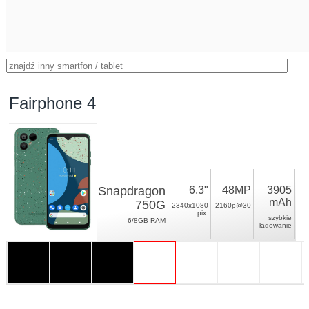
Fairphone 4
Snapdragon
6.3"
48MP
3905
mAh
750G
2340x1080
2160p@30
pix.
szybkie
6/8GB RAM
ładowanie