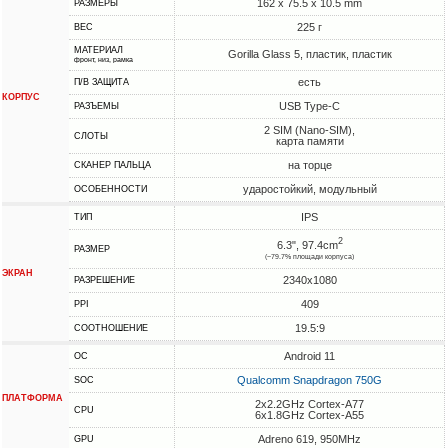
162 x 75.5 x 10.5 mm
РАЗМЕРЫ
225 г
ВЕС
МАТЕРИАЛ
Gorilla Glass 5, пластик, пластик
фронт, низ, рамка
есть
П/В ЗАЩИТА
КОРПУС
USB Type-C
РАЗЪЕМЫ
2 SIM (Nano-SIM),
СЛОТЫ
карта памяти
на торце
СКАНЕР ПАЛЬЦА
ударостойкий, модульный
ОСОБЕННОСТИ
IPS
ТИП
2
6.3", 97.4cm
РАЗМЕР
(~79.7% площади корпуса)
ЭКРАН
2340x1080
РАЗРЕШЕНИЕ
409
PPI
19.5:9
СООТНОШЕНИЕ
Android 11
ОС
Qualcomm Snapdragon 750G
SOC
ПЛАТФОРМА
2x2.2GHz Cortex-A77
CPU
6x1.8GHz Cortex-A55
Adreno 619, 950MHz
GPU