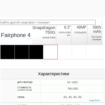
Snapdragon
6.3"
48MP
3905
mAh
750G
2340x1080
2160p@30
Fairphone 4
pix.
быстрая
6/8GB RAM
зарядка
Характеристики
01 / 2021
ДАТА ВЫХОДА
СТОИМОСТЬ
700 USD
на момент выхода
2G, 3G, 4G, 5G
СВЯЗЬ
подробнее ↓