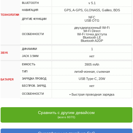
v 5.1
BLUETOOTH
GPS, A-GPS, GLONASS, Galileo, BDS
НАВИГАЦИЯ
ТЕХНОЛОГИИ
NFC
ДРУГИЕ ФУНКЦИИ
USB OTG
двухдиапазонный Wi-Fi
Wi-Fi Direct
Wi-Fi точка доступа
ОСОБЕННОСТИ
Bluetooth LE
Bluetooth A2DP
1
ДИНАМИКИ
ЗВУК
нет
JACK 3.5MM
3905 mAh
ЕМКОСТЬ
литий-ионная, съемная
ТИП
USB Type-C, 20W
ЗАРЯДКА ПРОВОД
БАТАРЕЯ
нет
БЕСПРОВ. ЗАРЯД.
ОСОБЕННОСТИ
• Быстрая проводная зарядка
Сравнить с другим девайсом
(всего 6070)