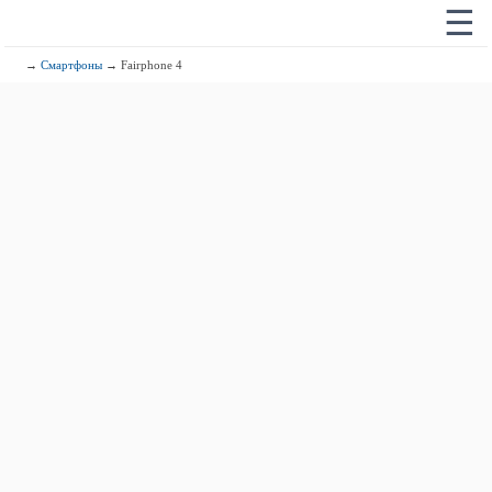
☰
→
Смартфоны
→ Fairphone 4