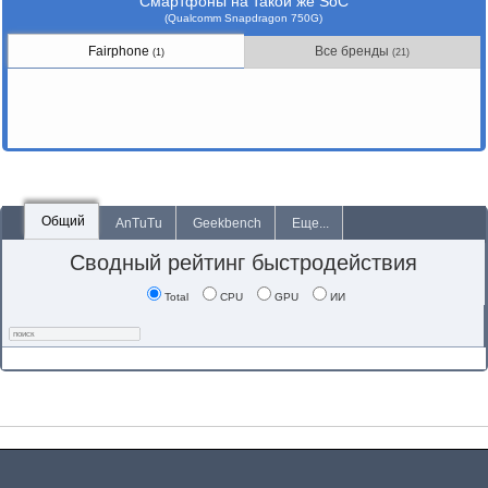
Смартфоны на такой же SoC
(Qualcomm Snapdragon 750G)
Fairphone
Все бренды
(1)
(21)
Общий
AnTuTu
Geekbench
Еще...
Сводный рейтинг быстродействия
Total
CPU
GPU
ИИ