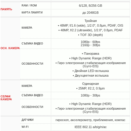
6/128, 8/256 GB
RAM / ROM
ПАМЯТЬ
до 2048GB
КАРТА ПАМЯТИ
Тройная
• 48MP, f/1.6 (wide), 1/2.0", 0.8µm, PDAF, OIS
КАМЕРА
• 48MP, f/2.2 (ultrawide), 1/2.0", 0.8µm, PDAF
• TOF 3D (depth)
1080p - 60fps
СЪЕМКА ВИДЕО
2160p - 30fps
ОСН. КАМЕРА
• Панорама
• High Dynamic Range (HDR)
• Гиро-электронная стабилизация изображения
ОСОБЕННОСТИ
(Gyro-EIS)
• Двойная LED-вспышка
• Двухцветная вспышка
Одинарная
КАМЕРА
• 25MP, f/2.2, 0.9µm
1080p - 30fps
СЪЕМКА ВИДЕО
СЕЛФИ
КАМЕРА
• High Dynamic Range (HDR)
ОСОБЕННОСТИ
• Гиро-электронная стабилизация изображения
(Gyro-EIS)
гироскоп, акселерометр, приближения, компас
ДАТЧИКИ
IEEE 802.11 a/b/g/n/ac
WI-FI