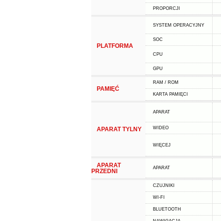
PROPORCJI
SYSTEM OPERACYJNY
SOC
PLATFORMA
CPU
GPU
RAM / ROM
PAMIĘĆ
KARTA PAMIĘCI
APARAT
WIDEO
APARAT TYLNY
WIĘCEJ
APARAT
APARAT
PRZEDNI
CZUJNIKI
WI-FI
BLUETOOTH