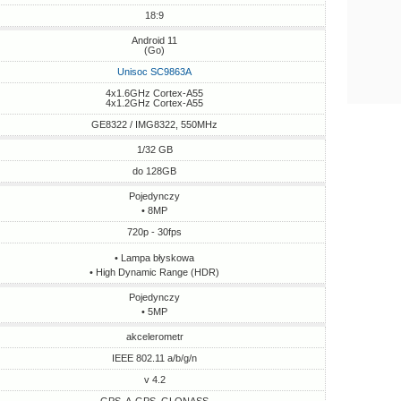
18:9
Android 11
(Go)
Unisoc SC9863A
4x1.6GHz Cortex-A55
4x1.2GHz Cortex-A55
GE8322 / IMG8322, 550MHz
1/32 GB
do 128GB
Pojedynczy
• 8MP
720p - 30fps
• Lampa błyskowa
• High Dynamic Range (HDR)
Pojedynczy
• 5MP
akcelerometr
IEEE 802.11 a/b/g/n
v 4.2