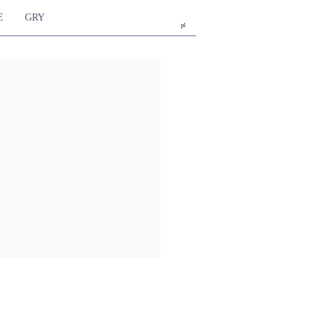
E
GRY
pl