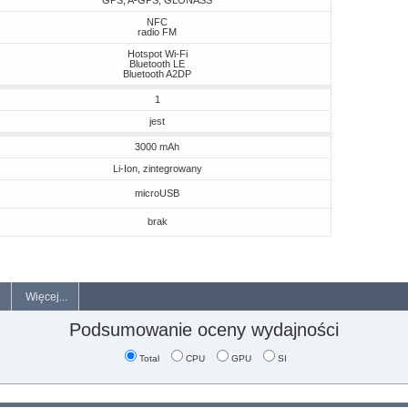
GPS, A-GPS, GLONASS
NFC
radio FM
Hotspot Wi-Fi
Bluetooth LE
Bluetooth A2DP
1
jest
3000 mAh
Li-Ion, zintegrowany
microUSB
brak
Więcej...
Podsumowanie oceny wydajności
Total
CPU
GPU
SI