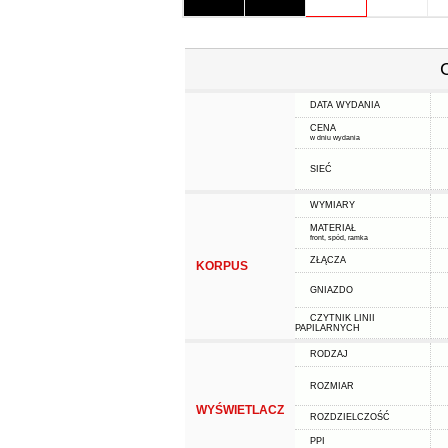
DATA WYDANIA
CENA
w dniu wydania
SIEĆ
WYMIARY
MATERIAŁ
front, spód, ramka
ZŁĄCZA
KORPUS
GNIAZDO
CZYTNIK LINII
PAPILARNYCH
RODZAJ
ROZMIAR
WYŚWIETLACZ
ROZDZIELCZOŚĆ
PPI