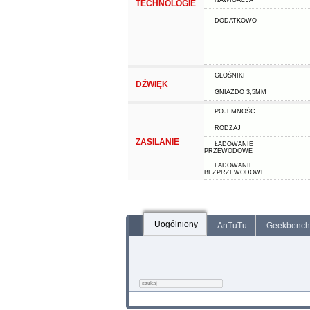
NAWIGACJA
TECHNOLOGIE
DODATKOWO
GŁOŚNIKI
DŹWIĘK
GNIAZDO 3,5MM
POJEMNOŚĆ
RODZAJ
ZASILANIE
ŁADOWANIE
PRZEWODOWE
ŁADOWANIE
BEZPRZEWODOWE
Uogólniony
AnTuTu
Geekbench