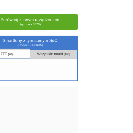
Porównaj z innym urządzeniem
(łącznie - 6070)
Smartfony z tym samym SoC
(Unisoc SC9863A)
ZTE
Wszystkie marki
(20)
(103)