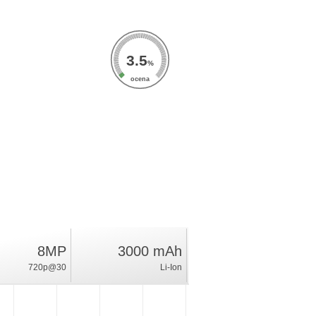
3.5
%
ocena
8MP
3000 mAh
720p@30
Li-Ion