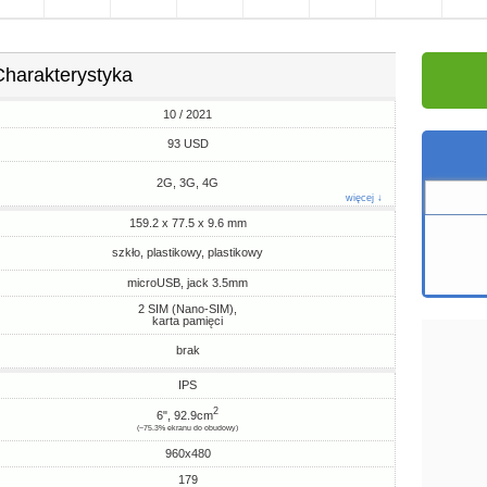
Charakterystyka
10 / 2021
93 USD
2G, 3G, 4G
więcej ↓
159.2 x 77.5 x 9.6 mm
szkło, plastikowy, plastikowy
microUSB, jack 3.5mm
2 SIM (Nano-SIM),
karta pamięci
brak
IPS
2
6", 92.9cm
(~75.3% ekranu do obudowy)
960x480
179