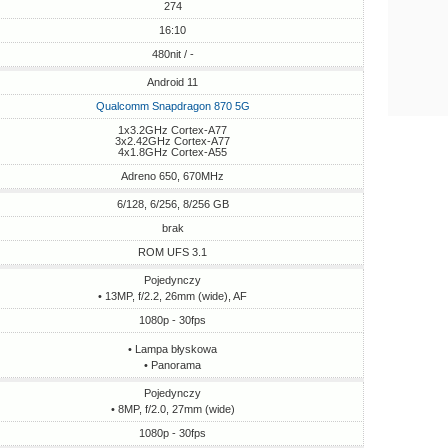
274
16:10
480nit / -
Android 11
Qualcomm Snapdragon 870 5G
1x3.2GHz Cortex-A77
3x2.42GHz Cortex-A77
4x1.8GHz Cortex-A55
Adreno 650, 670MHz
6/128, 6/256, 8/256 GB
brak
ROM UFS 3.1
Pojedynczy
• 13MP, f/2.2, 26mm (wide), AF
1080p - 30fps
• Lampa błyskowa
• Panorama
Pojedynczy
• 8MP, f/2.0, 27mm (wide)
1080p - 30fps