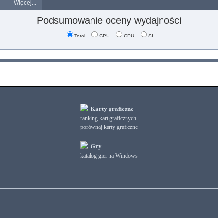
Więcej...
Podsumowanie oceny wydajności
Total
CPU
GPU
SI
Karty graficzne
ranking kart graficznych
porównaj karty graficzne
Gry
katalog gier na Windows