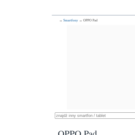
→
Smartfony
→ OPPO Pad
OPPO Pad