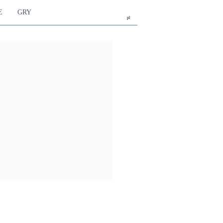
E
GRY
pl