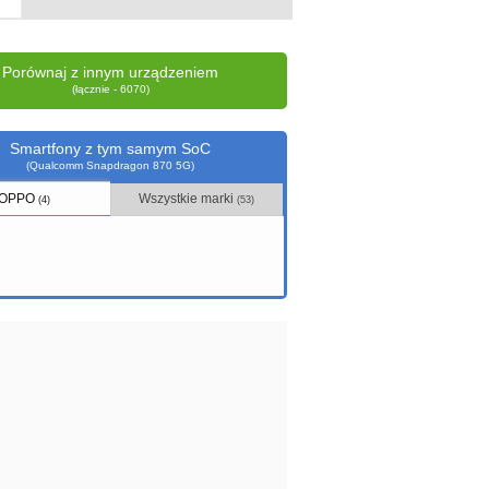
Porównaj z innym urządzeniem
(łącznie - 6070)
Smartfony z tym samym SoC
(Qualcomm Snapdragon 870 5G)
OPPO
Wszystkie marki
(4)
(53)