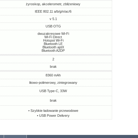
żyroskop, akcelerometr, zbliżeniowy
IEEE 802.11 a/b/g/n/ac/6
v 5.1
USB OTG
dwuzakresowe Wi-Fi
Wi-Fi Direct
Hotspot Wi-Fi
Bluetooth LE
Bluetooth aptX
Bluetooth A2DP
2
brak
8360 mAh
litowo-polimerowy, zintegrowany
USB Type-C, 33W
brak
• Szybkie ładowanie przewodowe
• USB Power Delivery