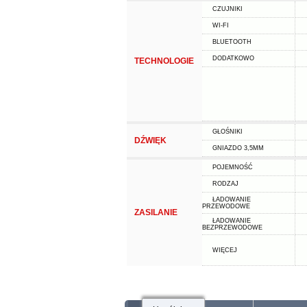
CZUJNIKI
WI-FI
BLUETOOTH
DODATKOWO
TECHNOLOGIE
GŁOŚNIKI
DŹWIĘK
GNIAZDO 3,5MM
POJEMNOŚĆ
RODZAJ
ŁADOWANIE
PRZEWODOWE
ZASILANIE
ŁADOWANIE
BEZPRZEWODOWE
WIĘCEJ