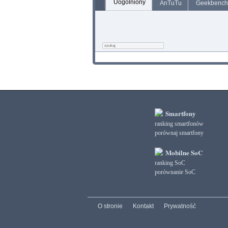
Uogólniony
AnTuTu
Geekbench
Smartfony
ranking smartfonów
porównaj smartfony
Mobilne SoC
ranking SoC
porównanie SoC
O stronie
Kontakt
Prywatność