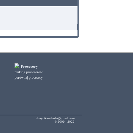
Procesory
ranking procesorów
porównaj procesory
chaynikam.hello@gmail.com
© 2009 - 2026