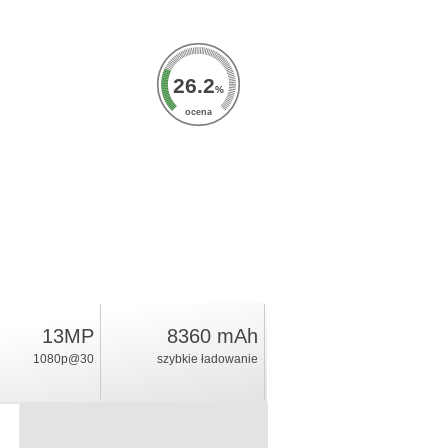
26.2
%
ocena
13MP
8360 mAh
1080p@30
szybkie ładowanie