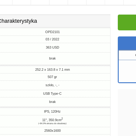
Charakterystyka
OPD2101
03 / 2022
363 USD
brak
252.2 x 163.8 x 7.1 mm
507 gr
szkło, -, -
USB Type-C
brak
IPS, 120Hz
2
11", 350.9cm
(~84.9% ekranu do obudowy)
2560x1600