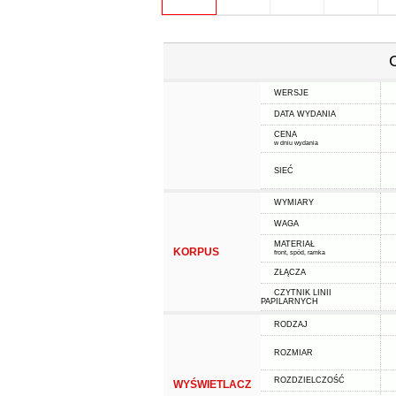
WERSJE
DATA WYDANIA
CENA
w dniu wydania
SIEĆ
WYMIARY
WAGA
MATERIAŁ
KORPUS
front, spód, ramka
ZŁĄCZA
CZYTNIK LINII
PAPILARNYCH
RODZAJ
ROZMIAR
ROZDZIELCZOŚĆ
WYŚWIETLACZ