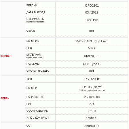
OPD2101
ВЕРСИИ
03 / 2022
ДАТА ВЫХОДА
СТОИМОСТЬ
363 USD
на момент выхода
нет
СВЯЗЬ
252.2 x 163.8 x 7.1 mm
РАЗМЕРЫ
507 г
ВЕС
МАТЕРИАЛ
стекло, -, -
КОРПУС
фронт, низ, рамка
USB Type-C
РАЗЪЕМЫ
нет
СКАНЕР ПАЛЬЦА
IPS, 120Hz
ТИП
2
11", 350.9cm
РАЗМЕР
(~84.9% площади корпуса)
2560x1600
РАЗРЕШЕНИЕ
ЭКРАН
274
PPI
16:10
СООТНОШЕНИЕ
480nit / -
ЯРК. / КОНТРАСТ
Android 11
ОС