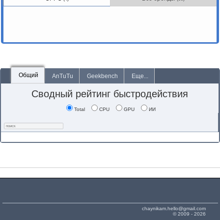
Общий
AnTuTu
Geekbench
Еще...
Сводный рейтинг быстродействия
Total
CPU
GPU
ИИ
chaynikam.hello@gmail.com
© 2009 - 2026