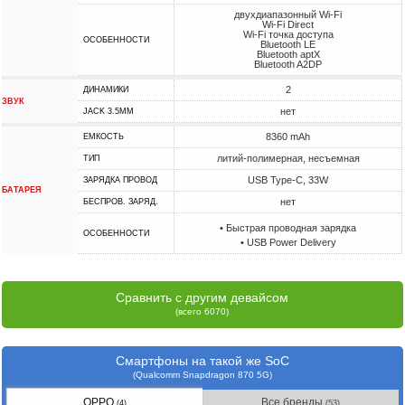
двухдиапазонный Wi-Fi
Wi-Fi Direct
Wi-Fi точка доступа
ОСОБЕННОСТИ
Bluetooth LE
Bluetooth aptX
Bluetooth A2DP
2
ДИНАМИКИ
ЗВУК
нет
JACK 3.5MM
8360 mAh
ЕМКОСТЬ
литий-полимерная, несъемная
ТИП
USB Type-C, 33W
ЗАРЯДКА ПРОВОД
БАТАРЕЯ
нет
БЕСПРОВ. ЗАРЯД.
• Быстрая проводная зарядка
ОСОБЕННОСТИ
• USB Power Delivery
Сравнить с другим девайсом
(всего 6070)
Смартфоны на такой же SoC
(Qualcomm Snapdragon 870 5G)
OPPO
Все бренды
(4)
(53)