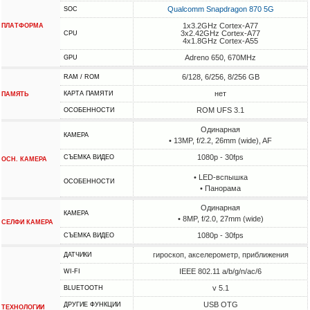
Qualcomm Snapdragon 870 5G
SOC
1x3.2GHz Cortex-A77
ПЛАТФОРМА
3x2.42GHz Cortex-A77
CPU
4x1.8GHz Cortex-A55
Adreno 650, 670MHz
GPU
6/128, 6/256, 8/256 GB
RAM / ROM
нет
КАРТА ПАМЯТИ
ПАМЯТЬ
ROM UFS 3.1
ОСОБЕННОСТИ
Одинарная
КАМЕРА
• 13MP, f/2.2, 26mm (wide), AF
1080p - 30fps
СЪЕМКА ВИДЕО
ОСН. КАМЕРА
• LED-вспышка
ОСОБЕННОСТИ
• Панорама
Одинарная
КАМЕРА
• 8MP, f/2.0, 27mm (wide)
СЕЛФИ КАМЕРА
1080p - 30fps
СЪЕМКА ВИДЕО
гироскоп, акселерометр, приближения
ДАТЧИКИ
IEEE 802.11 a/b/g/n/ac/6
WI-FI
v 5.1
BLUETOOTH
USB OTG
ДРУГИЕ ФУНКЦИИ
ТЕХНОЛОГИИ